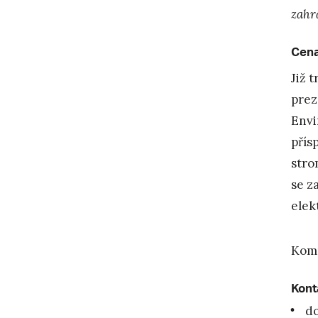
zahr
Cena
Již 
prez
Envi
přís
stro
se z
elek
Komp
Kont
do