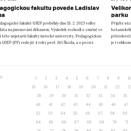
agogickou fakultu povede Ladislav
Veliko
ha
parku
agogické fakultě UJEP proběhly dne 15. 2. 2023 volby
Přijďte st
dáta na jmenování děkanem. Výsledek rozhodl o změně ve
botanickéh
 této nejstarší fakulty ústecké univerzity. Pedagogickou
přírodovědn
u UJEP (PF) vede již 4 roky prof. Jiří Škoda, a o pozici
je i veliko
...
uskuteční ve
ší
1
2
3
4
5
6
7
8
9
1
15
16
17
18
19
20
21
22
2
28
29
30
31
32
33
34
35
40
41
42
43
44
45
46
47
52
53
54
55
56
57
58
59
64
65
66
67
68
69
70
71
76
77
78
79
80
81
82
83