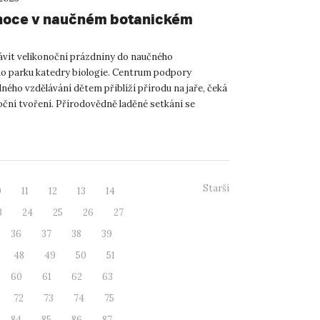
noce v naučném botanickém
rávit velikonoční prázdniny do naučného
o parku katedry biologie. Centrum podpory
ého vzdělávání dětem přiblíží přírodu na jaře, čeká
noční tvoření. Přírodovědně laděné setkání se
 čtvrtek 6. 4. ...
Starší
0
11
12
13
14
3
24
25
26
27
36
37
38
39
48
49
50
51
60
61
62
63
72
73
74
75
84
85
86
87