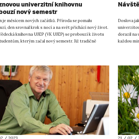
znovou univerzitní knihovnu
Návště
bouzí nový semestr
n je měsícem nových začátků. Příroda se pomalu
Doslova jak
zí, den srovnal krok s nocí a na svět přichází nový život.
univerzito
Vědecká knihovna UJEP (VK UJEP) se probouzí k životu
dorazil na 
tudentům, kterým začal nový semestr. Již tradičně
každou min
á ve všech ...
a rychlým ka
02 / 2023
21 / 02 / 