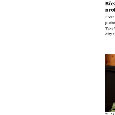
Bře
pro
Březe
probou
Také 
díky s
probíh
21 / 