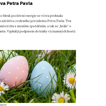
va Petra Pavla
o blesk pozitivní energie se včera prohnala
u návštěva zvoleného prezidenta Petra Pavla. Ten
univerzitu s menším zpožděním, a tak se „hrálo“ o
utu. Vyplnil ji podpisem do knihy významných hostů
fíčk...
2023