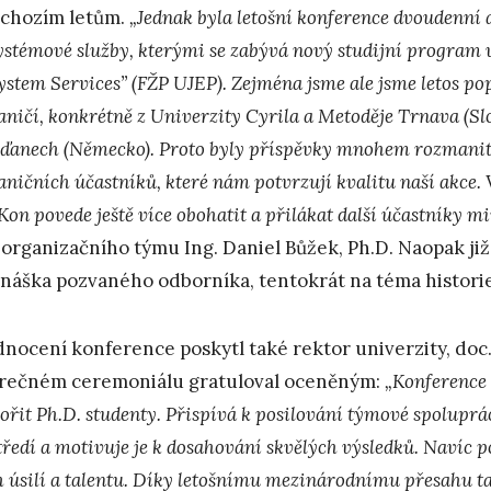
chozím letům.
„Jednak byla letošní konference dvoudenní a
ystémové služby, kterými se zabývá nový studijní program 
ystem Services” (FŽP UJEP). Zejména jsme ale jsme letos pop
aničí, konkrétně z Univerzity Cyrila a Metoděje Trnava (Sl
ďanech (Německo). Proto byly příspěvky mnohem rozmanitějš
aničních účastníků, které nám potvrzují kvalitu naší akce.
Kon povede ještě více obohatit a přilákat další účastníky m
 organizačního týmu Ing. Daniel Bůžek, Ph.D. Naopak již
náška pozvaného odborníka, tentokrát na téma historie
nocení konference poskytl také rektor univerzity, doc. 
rečném ceremoniálu gratuloval oceněným:
„Konference 
ořit Ph.D. studenty. Přispívá k posilování týmové spoluprác
ředí a motivuje je k dosahování skvělých výsledků. Navíc po
ch úsilí a talentu. Díky letošnímu mezinárodnímu přesahu t