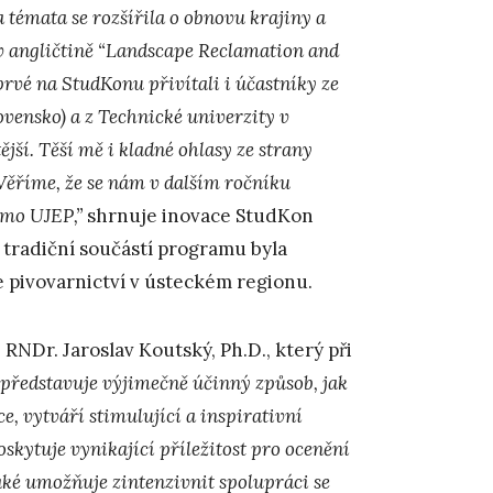
 témata se rozšířila o obnovu krajiny a
v angličtině “Landscape Reclamation and
rvé na StudKonu přivítali i účastníky ze
ovensko) a z Technické univerzity v
í. Těší mě i kladné ohlasy ze strany
 Věříme, že se nám v dalším ročníku
imo UJEP,”
shrnuje inovace StudKon
 tradiční součástí programu byla
 pivovarnictví v ústeckém regionu.
RNDr. Jaroslav Koutský, Ph.D., který při
představuje výjimečně účinný způsob, jak
e, vytváří stimulující a inspirativní
skytuje vynikající příležitost pro ocenění
aké umožňuje zintenzivnit spolupráci se