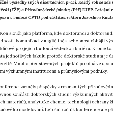
ěžné výsledky svých disertačních prací. Každý rok se zde 
tředí (FŽP) a Přírodovědecké fakulty (PřF) UJEP. Letošní 
usu v budově CPTO pod záštitou rektora Jaroslava Koutsk
Kon slouží jako platforma, kde doktorandi a doktorand
dnosti, komunikaci v angličtině a schopnost obhájit v
 klíčové pro jejich budoucí vědeckou kariéru. Kromě t
ta jednotlivých fakult, protože doktorské studium je ú
erzitě. Mnoho představených projektů probíhá ve spolu
ími výzkumnými institucemi a průmyslovými podniky.
onferenci zazněly příspěvky z rozmanitých přírodovědn
pevnou součástí doktorských studií i výzkumných aktivit
ch materiálů, analytické chemie, technologií ochrany ži
tačového modelování. Letošní ročník konference ale př