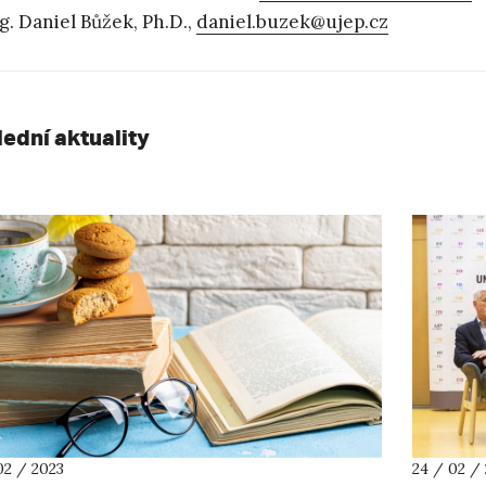
g. Daniel Bůžek, Ph.D.,
daniel.buzek@ujep.cz
lední aktuality
02 / 2023
24 / 02 /