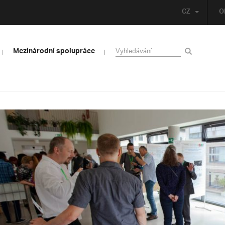
CZ
O
Mezinárodní spolupráce