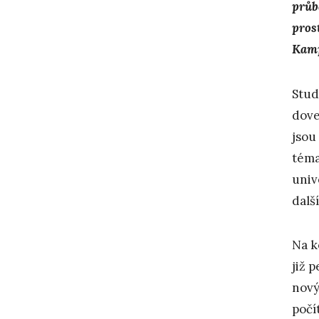
průb
pros
Kamp
Stud
dove
jsou
téma
univ
dalš
Na k
již 
nový
počí