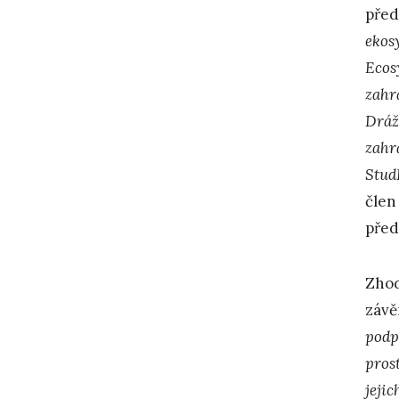
před
ekos
Ecos
zahr
Dráž
zahr
Stud
člen
před
Zhod
závě
podp
prost
jeji