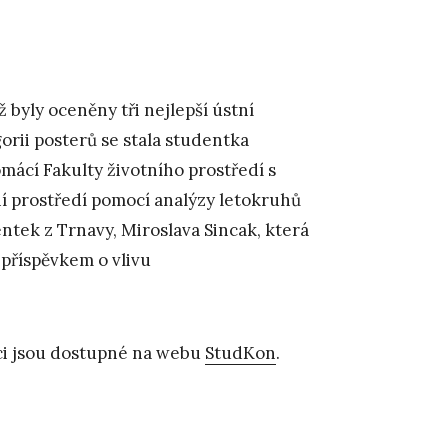
ž byly oceněny tři nejlepší ústní
gorii posterů se stala studentka
ácí Fakulty životního prostředí s
 prostředí pomocí analýzy letokruhů
entek z Trnavy, Miroslava Sincak, která
příspěvkem o vlivu
ci jsou dostupné na webu
StudKon
.