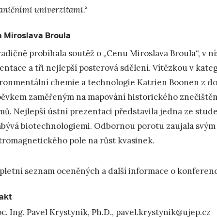
aničními univerzitami.“
 Miroslava Broula
tradičně probíhala soutěž o „Cenu Miroslava Broula“, v ní
entace a tři nejlepší posterová sdělení. Vítězkou v kate
ronmentální chemie a technologie Katrien Boonen z dom
pěvkem zaměřeným na mapování historického znečištění
mů. Nejlepší ústní prezentaci představila jedna ze stud
abývá biotechnologiemi. Odbornou porotu zaujala svým 
tromagnetického pole na růst kvasinek.
letní seznam oceněných a další informace o konferen
akt
c. Ing. Pavel Krystyník, Ph.D.,
pavel.krystynik@ujep.cz