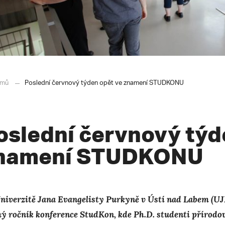
mů
Poslední červnový týden opět ve znamení STUDKONU
oslední červnový týd
namení STUDKONU
niverzitě Jana Evangelisty Purkyně v Ústí nad Labem (UJE
ý ročník konference StudKon, kde Ph.D. studenti přírodo