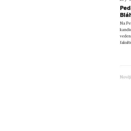
Ped
Blá
Na Ped
kandi
vedení
fakult
děkana
Nověj