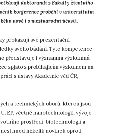
setkávají doktorandi z Fakulty životního
ročník konference proběhl v univerzitním
ého nově i s mezinárodní účastí.
ky prokazují své prezentační
ýsledky svého bádání. Tyto kompetence
oho představuje i významná výzkumná
zce spjato s probíhajícím výzkumem na
práci s ústavy Akademie věd ČR,
ých a technických oborů, kterou jsou
 UJEP, včetně nanotechnologií, vývoje
votního prostředí, biotechnologií a
inesl hned několik novinek oproti