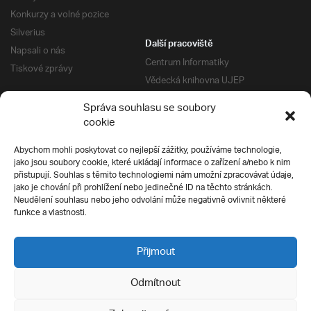
Konkurzy a volné pozice
Silverius
Další pracoviště
Napsali o nás
Centrum Informatiky
Tiskové zprávy
Vědecká knihovna UJEP
Správa kolejí a menz
Správa souhlasu se soubory
Univerzitní centrum podpory
Pro absolventy
cookie
Klub absolventů
Abychom mohli poskytovat co nejlepší zážitky, používáme technologie,
Silverius
jako jsou soubory cookie, které ukládají informace o zařízení a/nebo k nim
Pro uchazeče
přistupují. Souhlas s těmito technologiemi nám umožní zpracovávat údaje,
Přijímací řízení
jako je chování při prohlížení nebo jedinečné ID na těchto stránkách.
Neudělení souhlasu nebo jeho odvolání může negativně ovlivnit některé
E-prihlaska
Ochrana soukromí
funkce a vlastnosti.
Podmínky přijímacího řízení
Přípravné kurzy
Přijmout
Odmítnout
Všechna práva vyhrazena