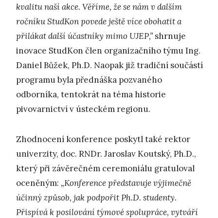
kvalitu naší akce. Věříme, že se nám v dalším
ročníku StudKon povede ještě více obohatit a
přilákat další účastníky mimo UJEP,”
shrnuje
inovace StudKon člen organizačního týmu Ing.
Daniel Bůžek, Ph.D. Naopak již tradiční součástí
programu byla přednáška pozvaného
odborníka, tentokrát na téma historie
pivovarnictví v ústeckém regionu.
Zhodnocení konference poskytl také rektor
univerzity, doc. RNDr. Jaroslav Koutský, Ph.D.,
který při závěrečném ceremoniálu gratuloval
oceněným:
„Konference představuje výjimečně
účinný způsob, jak podpořit Ph.D. studenty.
Přispívá k posilování týmové spolupráce, vytváří