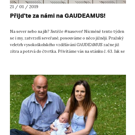
21 / 01 / 2019
Přijďte za námi na GAUDEAMUS!
Na sever nebo na jih? Jistěže #nasever! Nicméně tento týden
se i my, zatvrzelí seveřané, posouváme o něco jižněji. Pražský
veletrh vysokoškolského vzdělávání GAUDEAMUS začne již
zítra a potrvá do čtvrtka. Přivítáme vás na stánku č. 63. Jak se
univerz...