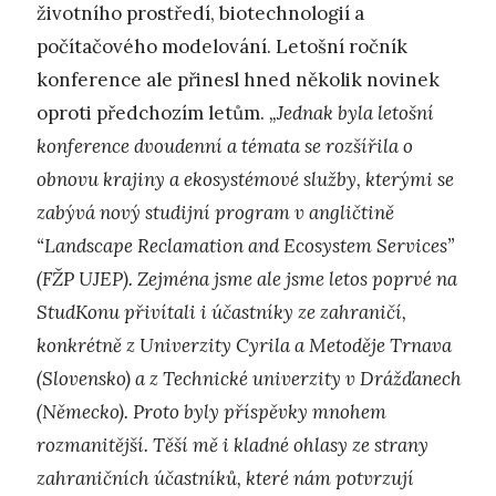
životního prostředí, biotechnologií a
počítačového modelování. Letošní ročník
konference ale přinesl hned několik novinek
oproti předchozím letům.
„Jednak byla letošní
konference dvoudenní a témata se rozšířila o
obnovu krajiny a ekosystémové služby, kterými se
zabývá nový studijní program v angličtině
“Landscape Reclamation and Ecosystem Services”
(FŽP UJEP). Zejména jsme ale jsme letos poprvé na
StudKonu přivítali i účastníky ze zahraničí,
konkrétně z Univerzity Cyrila a Metoděje Trnava
(Slovensko) a z Technické univerzity v Drážďanech
(Německo). Proto byly příspěvky mnohem
rozmanitější. Těší mě i kladné ohlasy ze strany
zahraničních účastníků, které nám potvrzují