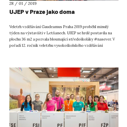
28 / 01 / 2019
UJEP v Praze jako doma
Veletrh vzdělávání Gaudeamus Praha 2019 proběhl minulý
týden na výstavišti v Letňanech. UJEP se hrdě postavila na
plochu 36 m2 a pozvala bloumající středoškoláky #nasever. V
pořadí 12. ročník veletrhu vysokoškolského vzdělávání
navštívilo během 3 d...