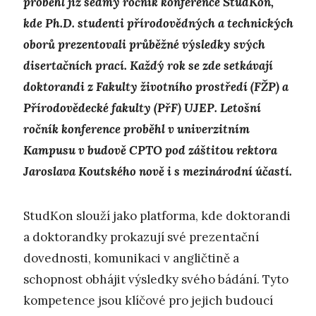
proběhl již sedmý ročník konference StudKon,
kde Ph.D. studenti přírodovědných a technických
oborů prezentovali průběžné výsledky svých
disertačních prací. Každý rok se zde setkávají
doktorandi z Fakulty životního prostředí (FŽP) a
Přírodovědecké fakulty (PřF) UJEP. Letošní
ročník konference proběhl v univerzitním
Kampusu v budově CPTO pod záštitou rektora
Jaroslava Koutského nově i s mezinárodní účastí.
StudKon slouží jako platforma, kde doktorandi
a doktorandky prokazují své prezentační
dovednosti, komunikaci v angličtině a
schopnost obhájit výsledky svého bádání. Tyto
kompetence jsou klíčové pro jejich budoucí