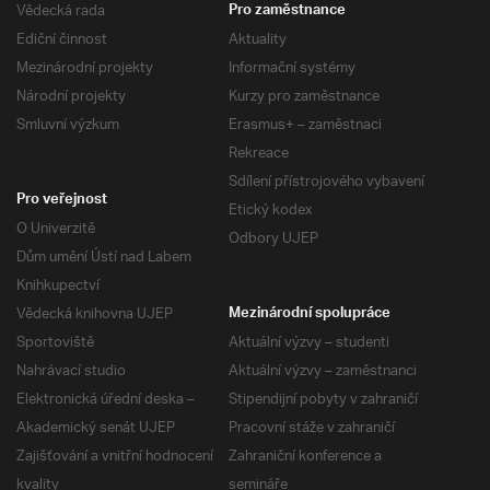
Vědecká rada
Pro zaměstnance
Ediční činnost
Aktuality
Mezinárodní projekty
Informační systémy
Národní projekty
Kurzy pro zaměstnance
Smluvní výzkum
Erasmus+ – zaměstnaci
Rekreace
Sdílení přístrojového vybavení
Pro veřejnost
Etický kodex
O Univerzitě
Odbory UJEP
Dům umění Ústí nad Labem
Knihkupectví
Vědecká knihovna UJEP
Mezinárodní spolupráce
Sportoviště
Aktuální výzvy – studenti
Nahrávací studio
Aktuální výzvy – zaměstnanci
Elektronická úřední deska –
Stipendijní pobyty v zahraničí
Akademický senát UJEP
Pracovní stáže v zahraničí
Zajišťování a vnitřní hodnocení
Zahraniční konference a
kvality
semináře