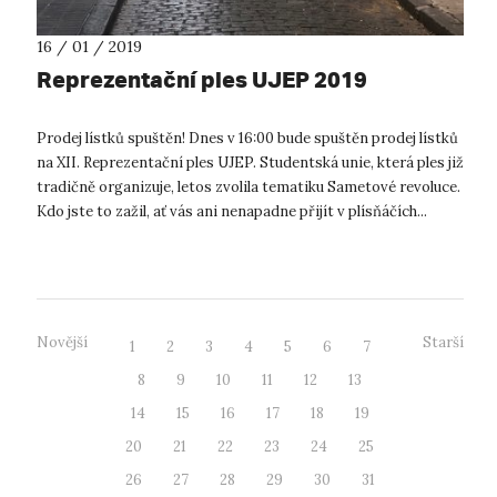
16 / 01 / 2019
Reprezentační ples UJEP 2019
Prodej lístků spuštěn! Dnes v 16:00 bude spuštěn prodej lístků
na XII. Reprezentační ples UJEP. Studentská unie, která ples již
tradičně organizuje, letos zvolila tematiku Sametové revoluce.
Kdo jste to zažil, ať vás ani nenapadne přijít v plísňáčích...
Novější
Starší
1
2
3
4
5
6
7
8
9
10
11
12
13
14
15
16
17
18
19
20
21
22
23
24
25
26
27
28
29
30
31