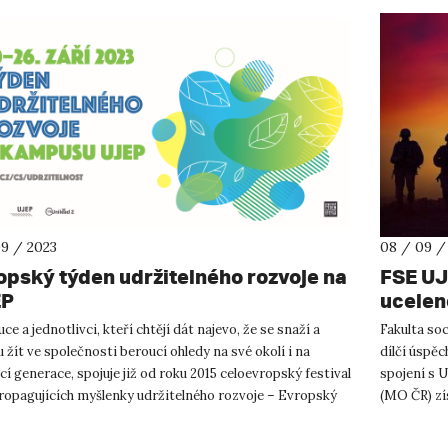
09 / 2023
08 / 09 /
opský týden udržitelného rozvoje na
FSE UJE
EP
ucelen
jejich 
uce a jednotlivci, kteří chtějí dát najevo, že se snaží a
Fakulta so
žít ve společnosti beroucí ohledy na své okolí i na
dílčí úspě
í generace, spojuje již od roku 2015 celoevropský festival
spojení s 
propagujících myšlenky udržitelného rozvoje – Evropský
(MO ČR) zís
..
veterány a j