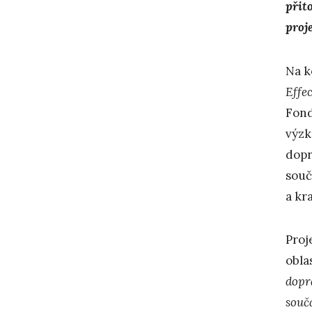
přit
proj
Na k
Effe
Fond
výz
dop
souč
a kra
Proj
obla
dopr
souč