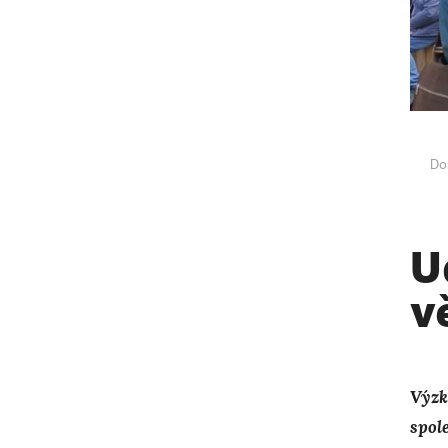
Do
U
v
Výzk
spol