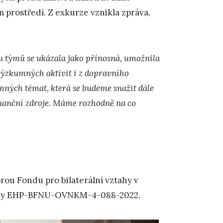
m prostředí. Z exkurze vznikla zpráva,
 týmů se ukázala jako přínosná, umožnila
 výzkumných aktivit i z dopravního
mných témat, která se budeme snažit dále
inanční zdroje. Máme rozhodně na co
rou Fondu pro bilaterální vztahy v
ativy EHP-BFNU-OVNKM-4-088-2022.