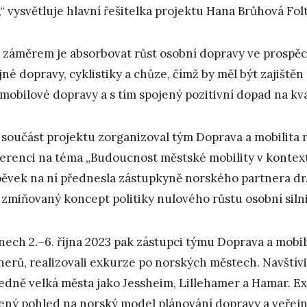
,“ vysvětluje hlavní řešitelka projektu Hana Brůhová Fol
 záměrem je absorbovat růst osobní dopravy ve prospěch
jné dopravy, cyklistiky a chůze, čímž by měl být zajiště
mobilové dopravy a s tím spojený pozitivní dopad na kva
 součást projektu zorganizoval tým Doprava a mobilita ro
erenci na téma „Budoucnost městské mobility v kontext
pěvek na ní přednesla zástupkyně norského partnera dr
 zmiňovaný koncept politiky nulového růstu osobní siln
nech 2.–6. října 2023 pak zástupci týmu Doprava a mobil
nerů, realizovali exkurze po norských městech. Navštívi
ředně velká města jako Jessheim, Lillehamer a Hamar. 
ený pohled na norský model plánování dopravy a veřejný