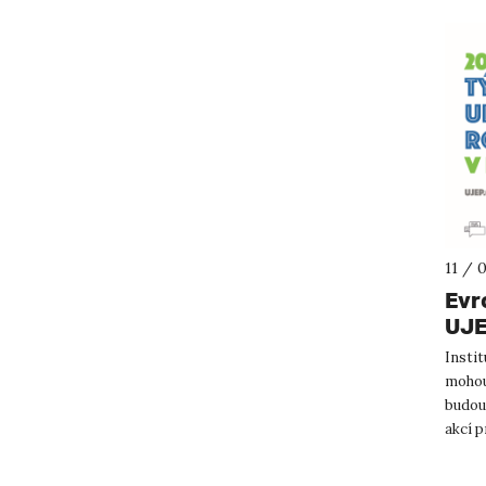
11 / 
Evr
UJ
Instit
mohou 
budouc
akcí 
týden.