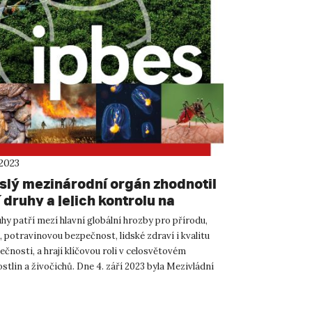
 2023
slý mezinárodní orgán zhodnotil
 druhy a jejich kontrolu na
 Zemi. Zjištění jsou naléhavá
hy patří mezí hlavní globální hrozby pro přírodu,
 potravinovou bezpečnost, lidské zdraví i kvalitu
ečnosti, a hrají klíčovou roli v celosvětovém
stlin a živočichů. Dne 4. září 2023 byla Mezivládní