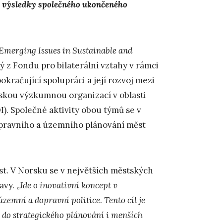
í výsledky společného ukončeného
Emerging Issues in Sustainable and
 z Fondu pro bilaterální vztahy v rámci
kračující spolupráci a její rozvoj mezi
skou výzkumnou organizací v oblasti
). Společné aktivity obou týmů se v
pravního a územního plánování měst
ěst. V Norsku se v největších městských
vy. „
Jde o inovativní koncept v
územní a dopravní politice
.
Tento cíl je
e do strategického plánování i menších