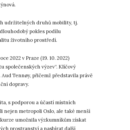
týnová.
 udržitelných druhů mobility, tj.
n dlouhodobý pokles podílu
litu životního prostředí.
ce 2022 v Praze (19. 10. 2022)
u společenských výzev“. Klíčový
. Aud Tennøy, přičemž představila právě
iční dopravy.
ita, s podporou a účastí místních
li nejen metropoli Oslo, ale také menší
Exkurze umožnila výzkumníkům získat
ch prostranství a nasbírat další