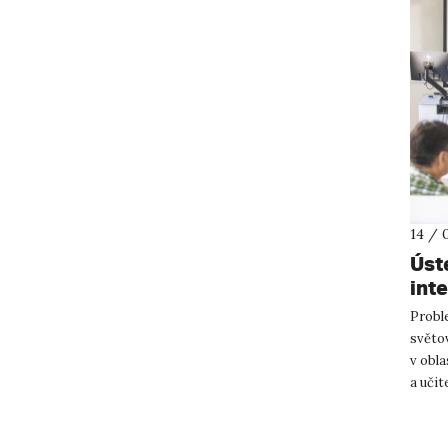
14 / 
Úst
int
aka
Proble
světo
v obla
a učit
works.