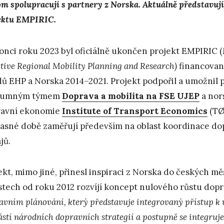
om spolupracují s partnery z Norska. Aktuálně představuj
ektu EMPIRIC.
onci roku 2023 byl oficiálně ukončen projekt EMPIRIC (
ctive Regional Mobility Planning and Research)
financovaný
ů EHP a Norska 2014–2021. Projekt podpořil a umožnil po
kumným týmem
Doprava a mobilita na FSE UJEP
a nor
ravní ekonomie
Institute of Transport Economics
(TØI
asné době zaměřují především na oblast koordinace do
jů.
ekt, mimo jiné, přinesl inspiraci z Norska do českých m
stech od roku 2012 rozvíjí koncept nulového růstu dopra
avním plánování, který představuje integrovaný přístup k 
ástí národních dopravních strategií a postupně se integruj