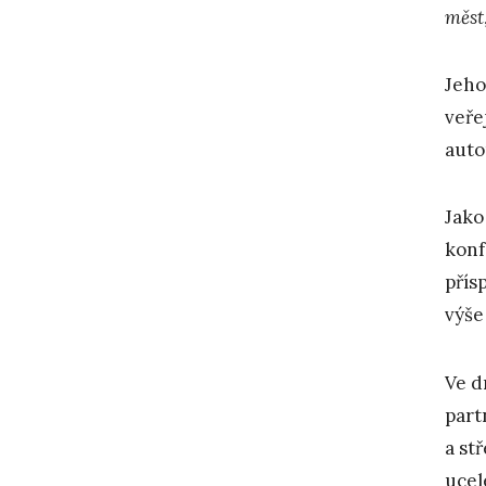
měst
Jeho
veře
auto
Jako
konf
přís
výše
Ve d
part
a st
ucel