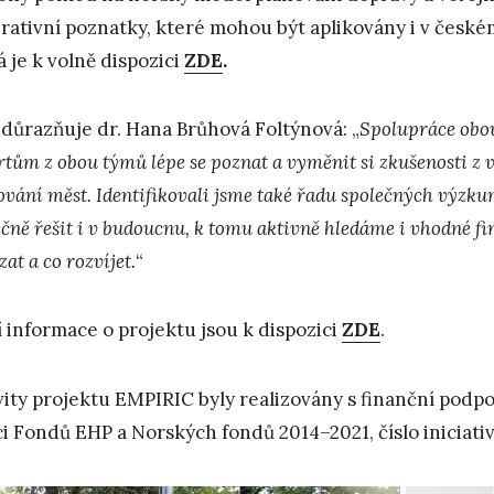
irativní poznatky, které mohou být aplikovány i v české
á je k volně dispozici
ZDE
.
zdůrazňuje dr. Hana Brůhová Foltýnová: „
Spolupráce obou
rtům z obou týmů lépe se poznat a vyměnit si zkušenosti z
ování měst. Identifikovali jsme také řadu společných výzku
ečně řešit i v budoucnu, k tomu aktivně hledáme i vhodné f
at a co rozvíjet.
“
í informace o projektu jsou k dispozici
ZDE
.
vity projektu EMPIRIC byly realizovány s finanční podpo
i Fondů EHP a Norských fondů 2014–2021, číslo inici