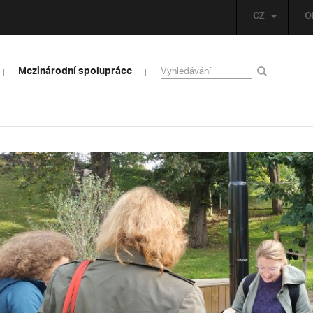
CZ
O
Mezinárodní spolupráce