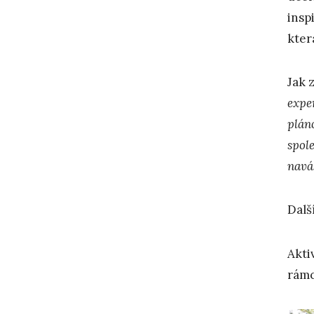
insp
kter
Jak 
expe
plán
spol
naváz
Dalš
Akti
rámc