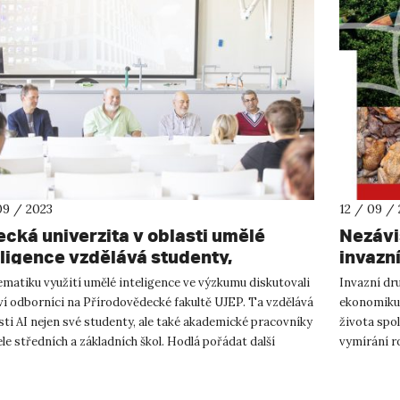
09 / 2023
12 / 09 /
ecká univerzita v oblasti umělé
Nezávi
eligence vzdělává studenty,
invazní
demiky i učitele
planetě
matiku využití umělé inteligence ve výzkumu diskutovali
Invazní dru
ví odborníci na Přírodovědecké fakultě UJEP. Ta vzdělává
ekonomiku,
sti AI nejen své studenty, ale také akademické pracovníky
života spol
ele středních a základních škol. Hodlá pořádat další
vymírání ro
..
platform...