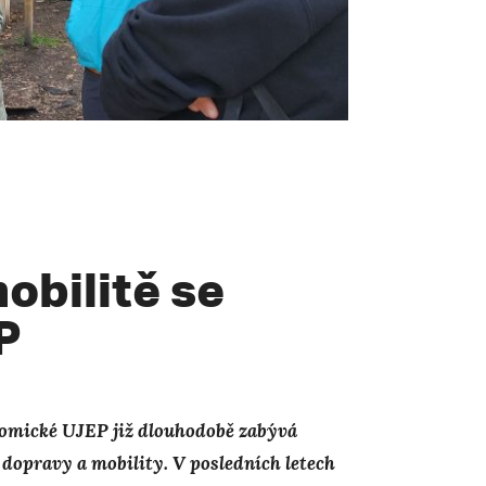
obilitě se
P
nomické UJEP již dlouhodobě zabývá
dopravy a mobility. V posledních letech