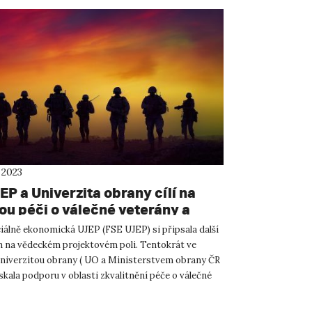
 2023
P a Univerzita obrany cílí na
ou péči o válečné veterány a
rodiny
ciálně ekonomická UJEP (FSE UJEP) si připsala další
ch na vědeckém projektovém poli. Tentokrát ve
Univerzitou obrany ( UO a Ministerstvem obrany ČR
kala podporu v oblasti zkvalitnění péče o válečné
e...