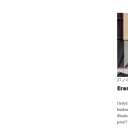
27 / 
Era
I kdy
budou
Studov
proč? 