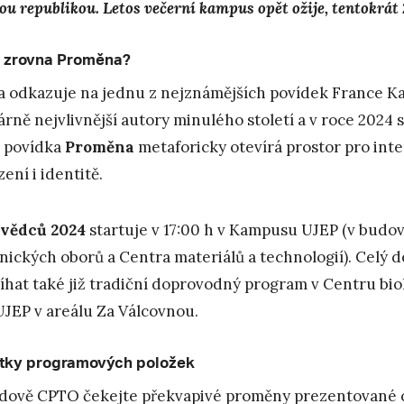
ou republikou. Letos večerní kampus opět ožije, tentokrát
 zrovna Proměna?
 odkazuje na jednu z nejznámějších povídek France Kafk
rárně nejvlivnější autory minulého století a v roce 2024 
 povídka
Proměna
metaforicky otevírá prostor pro inter
ení i identitě.
 vědců
2024
startuje v 17:00 h v Kampusu UJEP (v budo
nických oborů a Centra materiálů a technologií). Celý d
íhat také již tradiční doprovodný program v Centru bi
UJEP v areálu Za Válcovnou.
tky programových položek
dově CPTO čekejte překvapivé proměny prezentované 