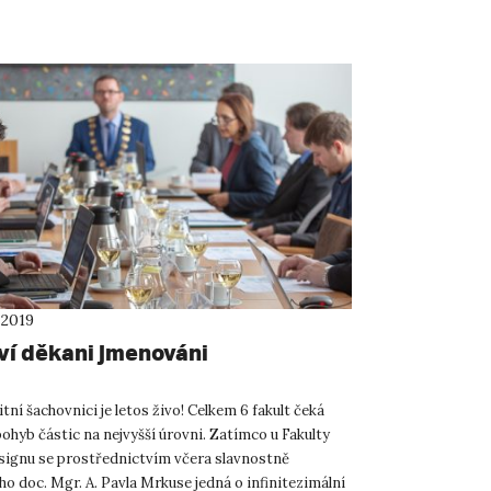
 ni...
 2019
ví děkani jmenováni
tní šachovnici je letos živo! Celkem 6 fakult čeká
ohyb částic na nejvyšší úrovni. Zatímco u Fakulty
signu se prostřednictvím včera slavnostně
o doc. Mgr. A. Pavla Mrkuse jedná o infinitezimální