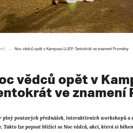
mů
Noc vědců opět v Kampusu UJEP. Tentokrát ve znamení Proměny
oc vědců opět v Kam
entokrát ve znamení
r plný poutavých přednášek, interaktivních workshopů a ex
. Takto lze popsat blížící se Noc vědců, akci, která si běhe