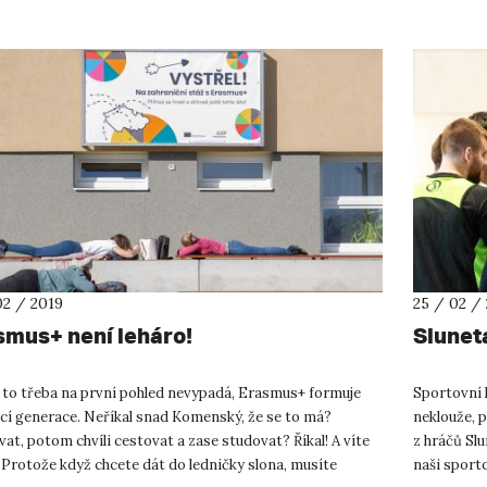
02 / 2019
25 / 02 /
smus+ není leháro!
Slunet
ž to třeba na první pohled nevypadá, Erasmus+ formuje
Sportovní 
cí generace. Neříkal snad Komenský, že se to má?
neklouže, 
at, potom chvíli cestovat a zase studovat? Říkal! A víte
z hráčů Slu
Protože když chcete dát do ledničky slona, musíte
naši sporto