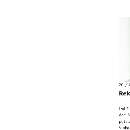
vyndat
20 / 
Rek
Dobří 
doc. M
potvr
školst