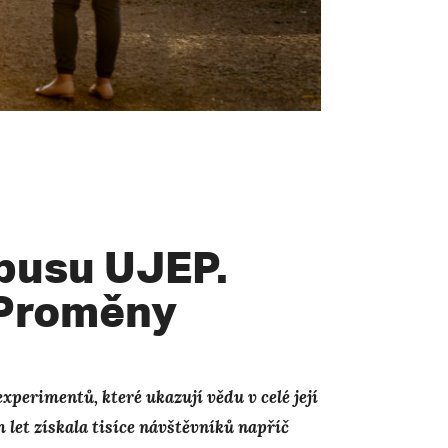
pusu UJEP.
 Proměny
perimentů, které ukazují vědu v celé její
m let získala tisíce návštěvníků napříč