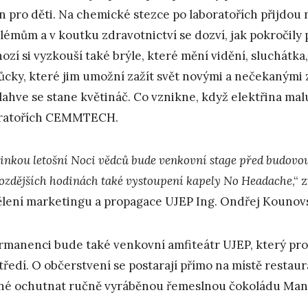
n pro děti. Na chemické stezce po laboratořích přijdou 
lémům a v koutku zdravotnictví se dozví, jak pokročily p
hozí si vyzkouší také brýle, které mění vidění, sluchátka,
cky, které jim umožní zažít svět novými a nečekanými z
lahve se stane květináč. Co vznikne, když elektřina malu
oratořích CEMMTECH.
inkou letošní Noci vědců bude venkovní stage před budovou
pozdějších hodinách také vystoupení kapely No Headache
,“
lení marketingu a propagace UJEP Ing. Ondřej Kounov
rmanenci bude také venkovní amfiteátr UJEP, který pro
tředí. O občerstvení se postarají přímo na místě restau
é ochutnat ručně vyráběnou řemeslnou čokoládu Man