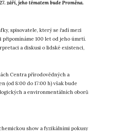
 27. září, jeho tématem bude Proměna.
y, spisovatele, který se řadí mezi
si připomínáme 100 let od jeho úmrtí.
pretaci a diskusi o lidské existenci,
vách Centra přírodovědných a
en (od 8:00 do 17:00 h) však bude
ologických a environmentálních oborů
chemickou show a fyzikálními pokusy