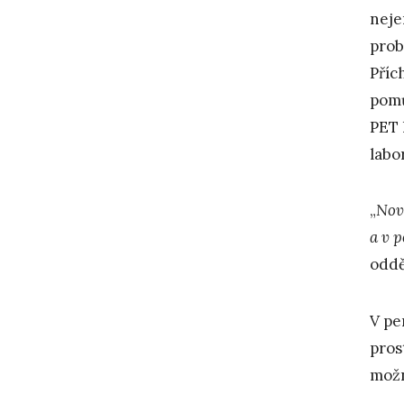
neje
prob
Příc
pomů
PET 
lab
„
Nov
a v 
oddě
V pe
pros
možn