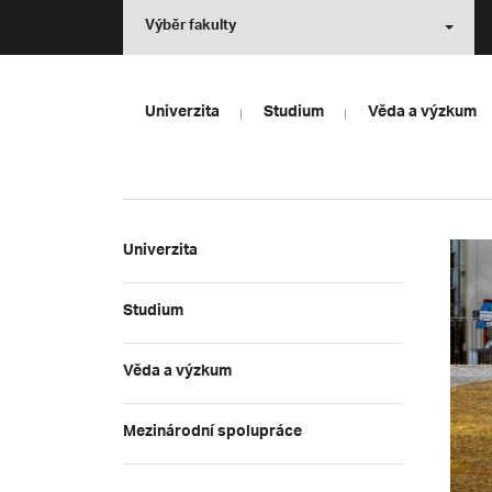
Výběr fakulty
Univerzita
Studium
Věda a výzkum
Univerzita
Studium
Věda a výzkum
Mezinárodní spolupráce