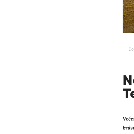
Do
N
T
Veče
kráse