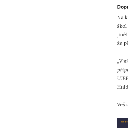
Dop
Na k
škol
jiné
že p
„
V p
přip
UJEP
Hnid
Vešk