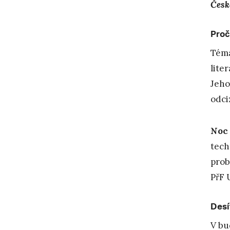
Česk
Proč
Téma
lite
Jeho
odciz
Noc
tech
prob
PřF 
Desí
V bu