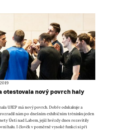
 2019
a otestovala nový povrch haly
hala UJEP má nový povrch. Dobře odskakuje a
prozradil nám po dnešním exhibičním tréninku jeden
nety Ústí nad Labem, jejíž hvězdy dnes rozsvítily
vní halu. I člověk v poměrně vysoké funkci si při