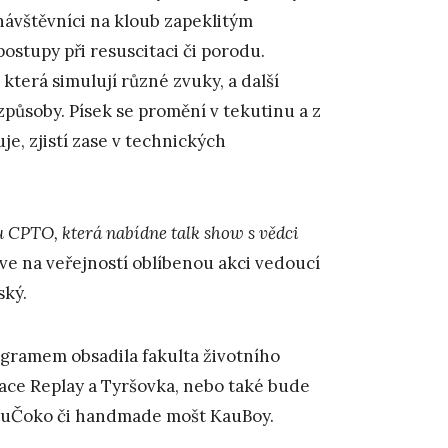
návštěvníci na kloub zapeklitým
ostupy při resuscitaci či porodu.
 která simulují různé zvuky, a další
působy. Písek se promění v tekutinu a z
je, zjistí zase v technických
 CPTO, která nabídne talk show s vědci
 zve na veřejností oblíbenou akci vedoucí
ský.
gramem obsadila fakulta životního
race Replay a Tyršovka, nebo také bude
uČoko či handmade mošt KauBoy.