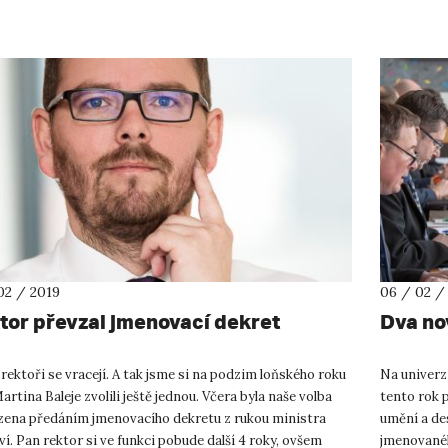
 žirafu. Zkrá...
rozhovoru s
02 / 2019
06 / 02 /
tor převzal jmenovací dekret
Dva no
rektoři se vracejí. A tak jsme si na podzim loňského roku
Na univerzi
artina Baleje zvolili ještě jednou. Včera byla naše volba
tento rok p
zena předáním jmenovacího dekretu z rukou ministra
umění a de
ví. Pan rektor si ve funkci pobude další 4 roky, ovšem
jmenovanéh