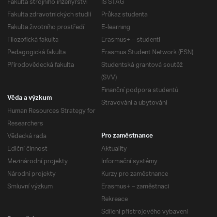
Fakulta strojního inženýrství
IS STAG
Fakulta zdravotnických studií
Průkaz studenta
Fakulta životního prostředí
E-learning
Filozofická fakulta
Erasmus+ – studenti
Pedagogická fakulta
Erasmus Student Network (ESN)
Přírodovědecká fakulta
Studentská grantová soutěž
(SVV)
Finanční podpora studentů
Věda a výzkum
Stravování a ubytování
Human Resources Strategy for
Researchers
Vědecká rada
Pro zaměstnance
Ediční činnost
Aktuality
Mezinárodní projekty
Informační systémy
Národní projekty
Kurzy pro zaměstnance
Smluvní výzkum
Erasmus+ – zaměstnaci
Rekreace
Sdílení přístrojového vybavení