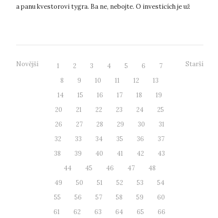
a panu kvestorovi tygra. Ba ne, nebojte. O investicích je už
předem rozhodnuto, a to tak, aby r...
Novější
Starší
1
2
3
4
5
6
7
8
9
10
11
12
13
14
15
16
17
18
19
20
21
22
23
24
25
26
27
28
29
30
31
32
33
34
35
36
37
38
39
40
41
42
43
44
45
46
47
48
49
50
51
52
53
54
55
56
57
58
59
60
61
62
63
64
65
66