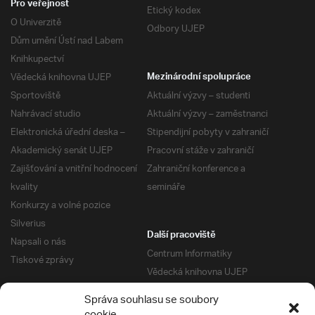
Pro veřejnost
Etický kodex
O Univerzitě
Odbory UJEP
Dům umění Ústí nad Labem
Knihkupectví
Vědecká knihovna UJEP
Mezinárodní spolupráce
Sportoviště
Aktuální výzvy – studenti
Nahrávací studio
Aktuální výzvy – zaměstnanci
Elektronická úřední deska –
Stipendijní pobyty v zahraničí
Akademický senát UJEP
Pracovní stáže v zahraničí
Zajišťování a vnitřní hodnocení
Zahraniční konference a
kvality
semináře
Konkurzy a volné pozice
Silverius
Další pracoviště
Napsali o nás
Centrum Informatiky
Tiskové zprávy
Vědecká knihovna UJEP
Správa kolejí a menz
Správa souhlasu se soubory
Univerzitní centrum podpory
Pro absolventy