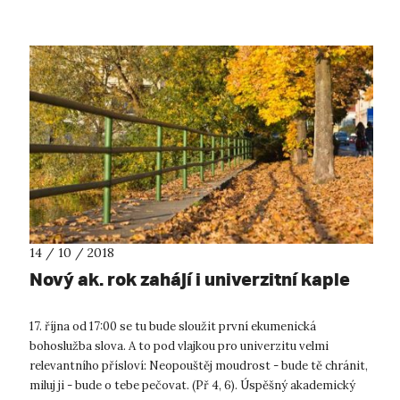
14 / 10 / 2018
Nový ak. rok zahájí i univerzitní kaple
17. října od 17:00 se tu bude sloužit první ekumenická
bohoslužba slova. A to pod vlajkou pro univerzitu velmi
relevantního přísloví: Neopouštěj moudrost - bude tě chránit,
miluj ji - bude o tebe pečovat. (Př 4, 6). Úspěšný akademický