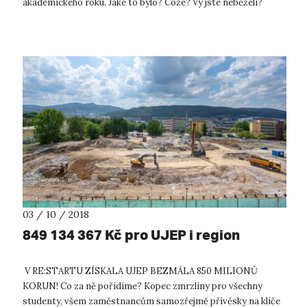
akademického roku. Jaké to bylo? Cože? Vy jste neběželi?
Nefandili? Dobře...
03 / 10 / 2018
849 134 367 Kč pro UJEP i region
V RE:STARTU ZÍSKALA UJEP BEZMÁLA 850 MILIONŮ
KORUN! Co za ně pořídíme? Kopec zmrzliny pro všechny
studenty, všem zaměstnancům samozřejmě přívěsky na klíče