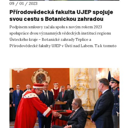
09 / 01 / 2023
Přírodovědecká fakulta UJEP spojuje
svou cestu s Botanickou zahradou
Teplice
Podpisem smlouvy začala spolu s novým rokem 2023
spolupráce dvou významných vědeckých institucí regionu
Ústeckého kraje – Botanické zahrady Teplice a
Přírodovědecké fakulty UJEP v Ústí nad Labem. Ta k tomuto
kroku přistoupila na základě pozitivních zku...