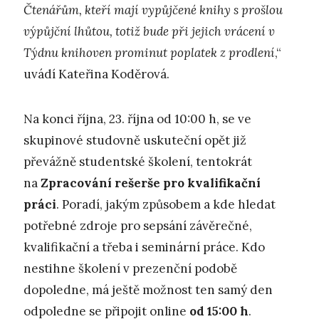
Čtenářům, kteří mají vypůjčené knihy s prošlou
výpůjční lhůtou, totiž bude při jejich vrácení v
Týdnu knihoven prominut poplatek z prodlení
,“
uvádí Kateřina Koděrová.
Na konci října, 23. října od 10:00 h, se ve
skupinové studovně uskuteční opět již
převážně studentské školení, tentokrát
na
Zpracování rešerše pro kvalifikační
práci
. Poradí, jakým způsobem a kde hledat
potřebné zdroje pro sepsání závěrečné,
kvalifikační a třeba i seminární práce. Kdo
nestihne školení v prezenční podobě
dopoledne, má ještě možnost ten samý den
odpoledne se připojit online
od 15:00 h
.