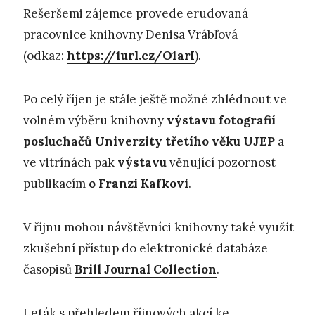
Rešeršemi zájemce provede erudovaná
pracovnice knihovny Denisa Vrábľová
(odkaz:
https://1url.cz/O1arI
).
Po celý říjen je stále ještě možné zhlédnout ve
volném výběru knihovny
výstavu fotografií
posluchačů Univerzity třetího věku
UJEP
a
ve vitrínách pak
výstavu
věnující pozornost
publikacím
o Franzi Kafkovi
.
V říjnu mohou návštěvníci knihovny také využít
zkušební přístup do elektronické databáze
časopisů
Brill Journal Collection
.
Leták s přehledem říjnových akcí ke