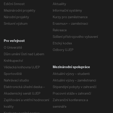
Ediční činnost
Aktuality
Mezinárodní projekty
Informační systémy
Národní projekty
Kurzy pro zaměstnance
Smluvní výzkum
Erasmus+ – zaměstnaci
Rekreace
Sdílení přístrojového vybavení
Pro veřejnost
Etický kodex
O Univerzitě
Odbory UJEP
Dům umění Ústí nad Labem
Knihkupectví
Vědecká knihovna UJEP
Mezinárodní spolupráce
Sportoviště
Aktuální výzvy – studenti
Nahrávací studio
Aktuální výzvy – zaměstnanci
Elektronická úřední deska –
Stipendijní pobyty v zahraničí
Akademický senát UJEP
Pracovní stáže v zahraničí
Zajišťování a vnitřní hodnocení
Zahraniční konference a
kvality
semináře