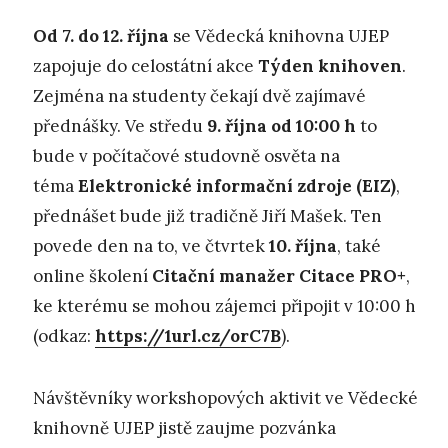
Od 7. do 12. října
se Vědecká knihovna UJEP
zapojuje do celostátní akce
Týden knihoven
.
Zejména na studenty čekají dvě zajímavé
přednášky. Ve středu
9. října od 10:00
h
to
bude v počítačové studovně osvěta na
téma
Elektronické informační zdroje (EIZ)
,
přednášet bude již tradičně Jiří Mašek. Ten
povede den na to, ve čtvrtek
10. října
, také
online školení
Citační manažer Citace PRO+
,
ke kterému se mohou zájemci připojit v 10:00 h
(odkaz:
https://1url.cz/orC7B
).
Návštěvníky workshopových aktivit ve Vědecké
knihovně UJEP jistě zaujme pozvánka