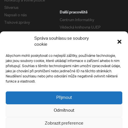
Konkurzy a volné pozice
Silverius
Další pracoviště
Napsali o nás
Centrum Informatiky
Tiskové zprávy
Vědecká knihovna UJEP
Správa kolejí a menz
Správa souhlasu se soubory
Univerzitní centrum podpory
Pro absolventy
cookie
Klub absolventů
Abychom mohli poskytovat co nejlepší zážitky, používáme technologie,
Silverius
jako jsou soubory cookie, které ukládají informace o zařízení a/nebo k nim
Pro uchazeče
přistupují. Souhlas s těmito technologiemi nám umožní zpracovávat údaje,
Přijímací řízení
jako je chování při prohlížení nebo jedinečné ID na těchto stránkách.
Neudělení souhlasu nebo jeho odvolání může negativně ovlivnit některé
E-prihlaska
Ochrana soukromí
funkce a vlastnosti.
Podmínky přijímacího řízení
Přípravné kurzy
Přijmout
Odmítnout
Všechna práva vyhrazena
Zobrazit preference