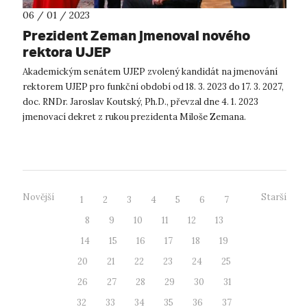
06 / 01 / 2023
Prezident Zeman jmenoval nového
rektora UJEP
Akademickým senátem UJEP zvolený kandidát na jmenování
rektorem UJEP pro funkční období od 18. 3. 2023 do 17. 3. 2027,
doc. RNDr. Jaroslav Koutský, Ph.D., převzal dne 4. 1. 2023
jmenovací dekret z rukou prezidenta Miloše Zemana.
Podrobnosti naleznete z...
Novější
Starší
1
2
3
4
5
6
7
8
9
10
11
12
13
14
15
16
17
18
19
20
21
22
23
24
25
26
27
28
29
30
31
32
33
34
35
36
37