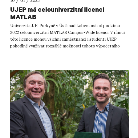
10 / 01 / 2023
UJEP má celouniverzitní licenci
MATLAB
Univerzita J. E. Purkyně v Ústí nad Labem má od podzimu
2022 celouniverzitní MATLAB Campus-Wide licenci. V rámci
této licence mohou všichni zaměstnanci i studenti UJEP
pohodlně využívat rozsáhlé možnosti tohoto výpočetního
systému včetně řady dalších s...