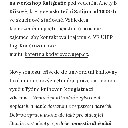
na
workshop Kaligrafie
pod vedením Anety B.
Křížové, který se uskuteční
8. října od
16:00
h
ve skupinové studovně. Vzhledem
k omezenému počtu účastníků prosíme
zájemce, aby kontaktovali tajemnici VK UJEP
Ing. Koděrovou na e-
mailu:
katerina.koderova@ujep.cz
.
Nový semestr přivede do univerzitní knihovny
také mnoho nových čtenářů, právě oni mohou
využít Týdne knihoven k
registraci
zdarma.
„
Nemusí platit roční registrační
poplatek, a navíc dostanou k registraci dáreček.
Dobrou zprávu máme ale také pro stávající
čtenáře a studenty v podobě
amnestie dlužníků
.