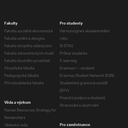
Fakulty
Pro studenty
Fakulta sociálně ekonomická
Harmonogram akademického
Fakulta umění a designu
roku
Fakulta strojního inženýrství
IS STAG
Fakulta zdravotnických studií
Průkaz studenta
Fakulta životního prostředí
E-learning
Filozofická fakulta
Erasmus+ – studenti
Pedagogická fakulta
Erasmus Student Network (ESN)
Přírodovědecká fakulta
Studentská grantová soutěž
(SVV)
Finanční podpora studentů
Věda a výzkum
Stravování a ubytování
Human Resources Strategy for
Researchers
Vědecká rada
Pro zaměstnance