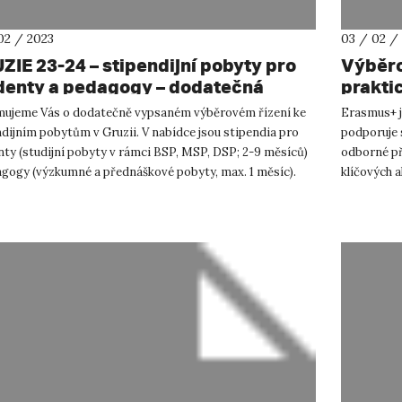
02 / 2023
03 / 02 /
ZIE 23-24 – stipendijní pobyty pro
Výběrov
denty a pedagogy – dodatečná
prakti
ěrová řízení
v zimn
mujeme Vás o dodatečně vypsaném výběrovém řízení ke
Erasmus+ j
dijním pobytům v Gruzii. V nabídce jsou stipendia pro
podporuje s
nty (studijní pobyty v rámci BSP, MSP, DSP; 2-9 měsíců)
odborné př
agogy (výzkumné a přednáškové pobyty, max. 1 měsíc).
klíčových 
 stip...
v oblasti vz