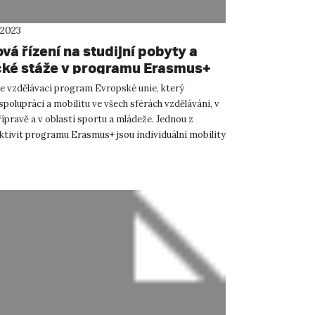
 2023
á řízení na studijní pobyty a
cké stáže v programu Erasmus+
ím semestru akad. roku 2023/24
e vzdělávací program Evropské unie, který
polupráci a mobilitu ve všech sférách vzdělávání, v
ípravě a v oblasti sportu a mládeže. Jednou z
aktivit programu Erasmus+ jsou individuální mobility
dělává...