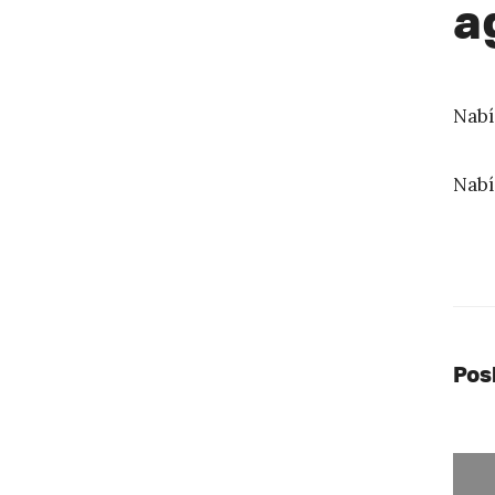
a
Nabí
Nabí
Pos