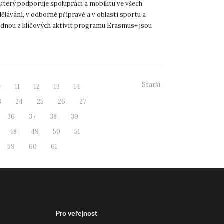
zitě v rámci mezinárodní
který podporuje spolupráci a mobilitu ve všech
ové mobility Erasmus+
ělávání, v odborné přípravě a v oblasti sportu a
ednou z klíčových aktivit programu Erasmus+ jsou
 mobilit...
Starší
0
11
12
13
14
3
24
25
26
27
36
37
38
39
48
49
50
51
59
60
61
Pro veřejnost