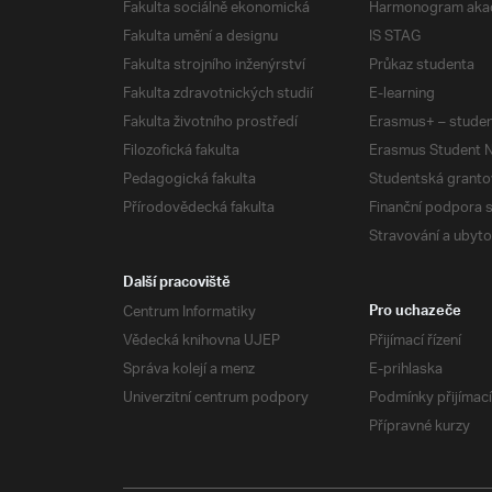
Fakulta sociálně ekonomická
Harmonogram aka
Fakulta umění a designu
IS STAG
Fakulta strojního inženýrství
Průkaz studenta
Fakulta zdravotnických studií
E-learning
Fakulta životního prostředí
Erasmus+ – studen
Filozofická fakulta
Erasmus Student N
Pedagogická fakulta
Studentská granto
Přírodovědecká fakulta
Finanční podpora 
Stravování a ubyto
Další pracoviště
Centrum Informatiky
Pro uchazeče
Vědecká knihovna UJEP
Přijímací řízení
Správa kolejí a menz
E-prihlaska
Univerzitní centrum podpory
Podmínky přijímací
Přípravné kurzy