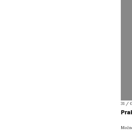
31 / 
Pra
Možno