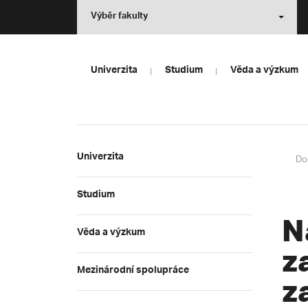
Výběr fakulty
Univerzita
Studium
Věda a výzkum
Univerzita
Do
Studium
N
Věda a výzkum
z
Mezinárodní spolupráce
z