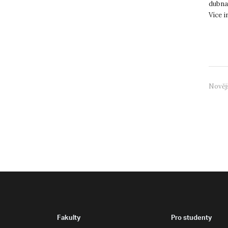
dubna 
Více i
Nověj
Fakulty
Pro studenty