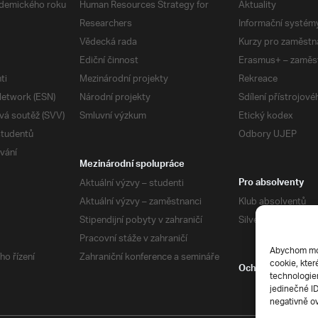
demického roku
Human Resources Strategy for
Aktuality
Researchers
Informační systém
Vědecká rada
Kurzy pro zaměstn
Ediční činnost
Erasmus+ – zaměs
ti
Mezinárodní projekty
Rekreace
etwork (ESN)
Národní projekty
Sdílení přístrojov
vá soutěž (SVV)
Smluvní výzkum
Etický kodex
studentů
Odbory UJEP
vání
Mezinárodní spolupráce
Aktuální výzvy – studenti
Pro absolventy
Aktuální výzvy – zaměstnanci
Klub absolventů
Stipendijní pobyty v zahraničí
Silverius
Pracovní stáže v zahraničí
Abychom mohl
ho řízení
Zahraniční konference a semináře
cookie, kter
Ochrana soukrom
technologiem
jedinečné I
negativně ov