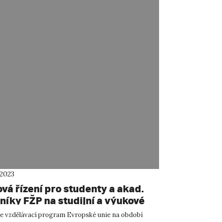
 2023
vá řízení pro studenty a akad.
níky FŽP na studijní a výukové
 na Libanonské mezinárodní
e vzdělávací program Evropské unie na období