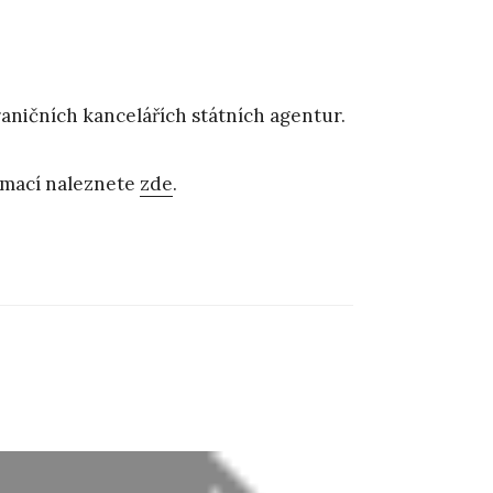
aničních kancelářích státních agentur.
rmací naleznete
zde
.