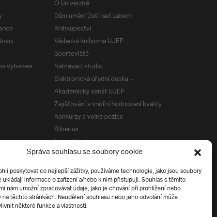
O Univerzitě
y
Dům umění Ústí nad Labem
ance
Knihkupectví
tnaci
Vědecká knihovna UJEP
Sportoviště
ého vybavení
Nahrávací studio
Elektronická úřední deska –
Akademický senát UJEP
Zajišťování a vnitřní hodnocení kvality
Konkurzy a volné pozice
Silverius
Napsali o nás
Správa souhlasu se soubory cookie
Tiskové zprávy
i poskytovat co nejlepší zážitky, používáme technologie, jako jsou soubory
é ukládají informace o zařízení a/nebo k nim přistupují. Souhlas s těmito
í
i nám umožní zpracovávat údaje, jako je chování při prohlížení nebo
D na těchto stránkách. Neudělení souhlasu nebo jeho odvolání může
livnit některé funkce a vlastnosti.