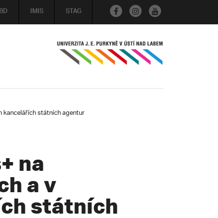
BD
IMIS
STAG
 kancelářích státních agentur
+ na
ch a v
ch státních