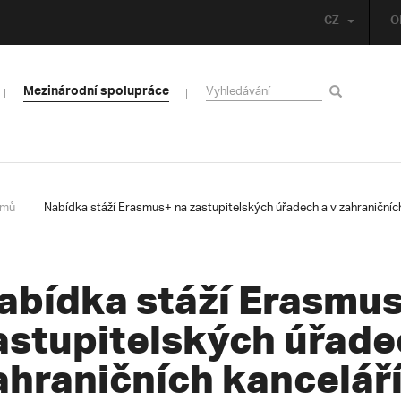
CZ
O
Mezinárodní spolupráce
mů
Nabídka stáží Erasmus+ na zastupitelských úřadech a v zahraničních
abídka stáží Erasmus
astupitelských úřade
ahraničních kanceláří