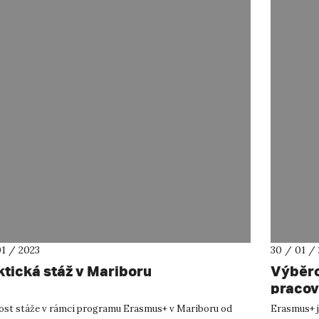
01 / 2023
30 / 01 /
ktická stáž v Mariboru
Výběro
pracov
pobyty
st stáže v rámci programu Erasmus+ v Mariboru od
Erasmus+ j