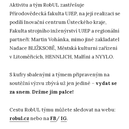
Aktivitu a tým RobUL zastřešuje
Přírodovědecká fakulta UJEP, na její realizaci se
podílí Inovační centrum Ústeckého kraje,
Fakulta strojního inženýrství UJEP a regionální
partneři: Martin Vohánka, mimo jiné zakladatel
Nadace BLIŽKSOBĚ, Městská kulturní zařízení
v Litoměřicích, HENNLICH, Malfini a NYYLO.
S kufry sbalenými a týmem připraveným na
soutěžní výzvu zbývá už jen jediné –
vydat se
za snem
.
Držme jim palce!
Cestu RobUL týmu můžete sledovat na webu:
robul.cz
nebo na
FB
/
IG
.