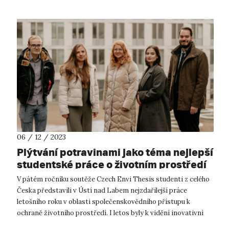
06 / 12 / 2023
Plýtvání potravinami jako téma nejlepší
studentské práce o životním prostředí
v roce 2023
V pátém ročníku soutěže Czech Envi Thesis studenti z celého
Česka představili v Ústí nad Labem nejzdařilejší práce
letošního roku v oblasti společenskovědního přístupu k
ochraně životního prostředí. I letos byly k vidění inovativní
práce zabývající se ...