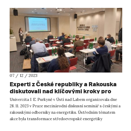
07 / 12 / 2023
Experti z České republiky a Rakouska
diskutovali nad klíčovými kroky pro
transformaci energetiky ve střední
Univerzita J. E. Purkyně v Ústí nad Labem organizovala dne
Evropě
28. 11. 2023 v Praze mezinárodní diskusní seminář s českými a
rakouskými odborníky na energetiku. Ústředním tématem
akce byla transformace středoevropské energetiky
v souvislosti s evropským cí...