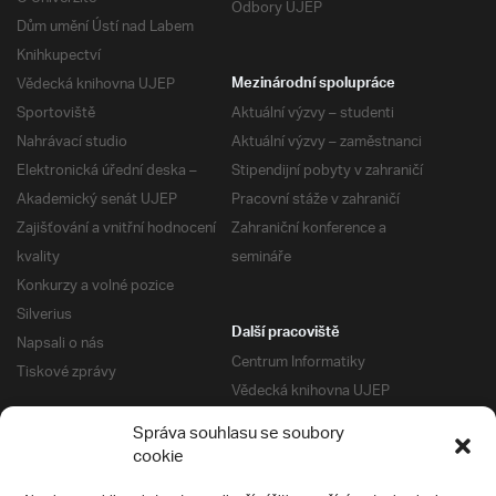
Odbory UJEP
Dům umění Ústí nad Labem
Knihkupectví
Vědecká knihovna UJEP
Mezinárodní spolupráce
Sportoviště
Aktuální výzvy – studenti
Nahrávací studio
Aktuální výzvy – zaměstnanci
Elektronická úřední deska –
Stipendijní pobyty v zahraničí
Akademický senát UJEP
Pracovní stáže v zahraničí
Zajišťování a vnitřní hodnocení
Zahraniční konference a
kvality
semináře
Konkurzy a volné pozice
Silverius
Další pracoviště
Napsali o nás
Centrum Informatiky
Tiskové zprávy
Vědecká knihovna UJEP
Správa kolejí a menz
Správa souhlasu se soubory
Univerzitní centrum podpory
Pro absolventy
cookie
Klub absolventů