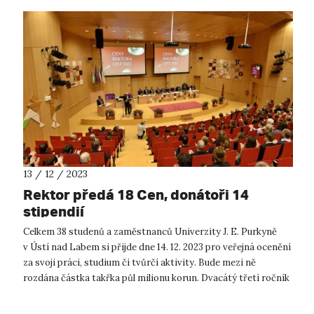
13 / 12 / 2023
Rektor předá 18 Cen, donátoři 14
stipendií
Celkem 38 studenů a zaměstnanců Univerzity J. E. Purkyně
v Ústí nad Labem si přijde dne 14. 12. 2023 pro veřejná ocenění
za svoji práci, studium či tvůrčí aktivity. Bude mezi ně
rozdána částka takřka půl milionu korun. Dvacátý třetí ročník
předáván...