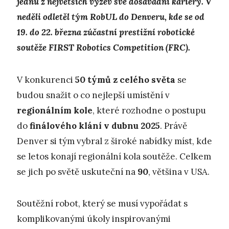
jednu z největších výzev své dosavadní kariéry. V
neděli odletěl tým RobUL do Denveru, kde se od
19. do 22. března zúčastní prestižní robotické
soutěže FIRST Robotics Competition (FRC).
V konkurenci
50 týmů z celého světa
se
budou snažit o co nejlepší umístění v
regionálním kole
, které rozhodne o postupu
do
finálového klání v dubnu 2025
. Právě
Denver si tým vybral z široké nabídky míst, kde
se letos konají regionální kola soutěže. Celkem
se jich po světě uskuteční na
90
, většina v USA.
Soutěžní robot, který se musí vypořádat s
komplikovanými úkoly inspirovanými