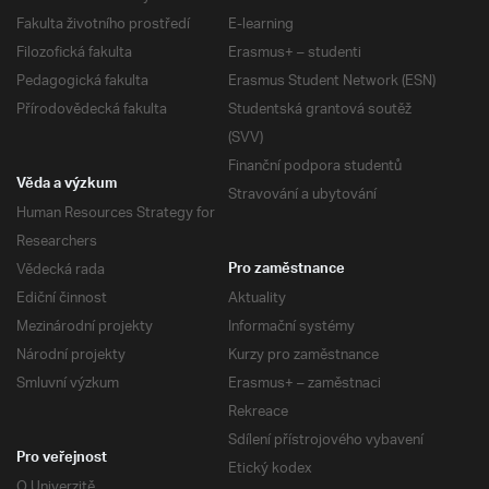
Fakulta životního prostředí
E-learning
Filozofická fakulta
Erasmus+ – studenti
Pedagogická fakulta
Erasmus Student Network (ESN)
Přírodovědecká fakulta
Studentská grantová soutěž
(SVV)
Finanční podpora studentů
Věda a výzkum
Stravování a ubytování
Human Resources Strategy for
Researchers
Vědecká rada
Pro zaměstnance
Ediční činnost
Aktuality
Mezinárodní projekty
Informační systémy
Národní projekty
Kurzy pro zaměstnance
Smluvní výzkum
Erasmus+ – zaměstnaci
Rekreace
Sdílení přístrojového vybavení
Pro veřejnost
Etický kodex
O Univerzitě