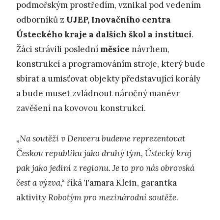
podmořským prostředím, vznikal pod vedením
odborníků z
UJEP, Inovačního centra
Ústeckého kraje a dalších škol a institucí
.
Žáci strávili poslední
měsíce
návrhem,
konstrukcí a programováním stroje, který bude
sbírat a umisťovat objekty představující korály
a bude muset zvládnout náročný manévr
zavěšení na kovovou konstrukci.
„Na soutěži v Denveru budeme reprezentovat
Českou republiku jako druhý tým, Ústecký kraj
pak jako jediní z regionu. Je to pro nás obrovská
čest a výzva,“
říká Tamara Klein, garantka
aktivity
Robotým pro mezinárodní soutěže
.