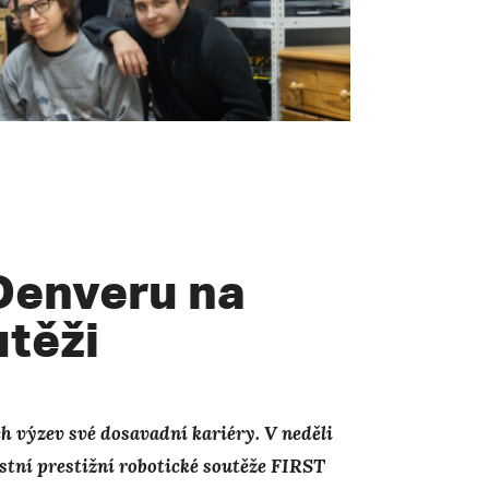
Denveru na
utěži
ch výzev své dosavadní kariéry. V neděli
astní prestižní robotické soutěže FIRST