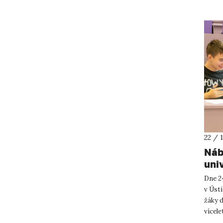
22 / 
Náb
uni
Dne 24
v Úst
žáky d
vícele
do Náb