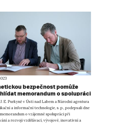
2023
etickou bezpečnost pomůže
hlídat memorandum o spolupráci
T
 J. E. Purkyně v Ústí nad Labem a Národní agentura
ační a informační technologie, s. p., podepsali dne
23 memorandum o vzájemné spolupráci při
ní a rozvoji vzdělávací, vývojové, inovativní a
 činnost...