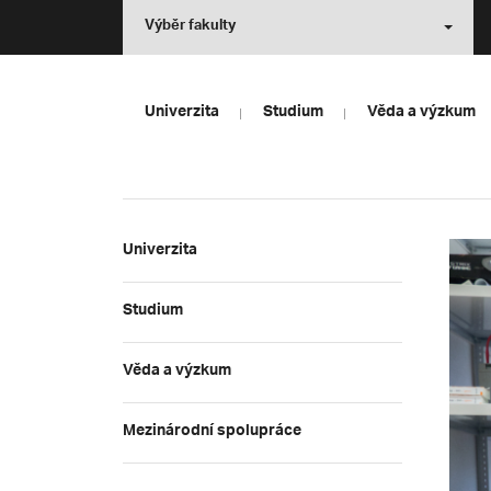
Výběr fakulty
Univerzita
Studium
Věda a výzkum
Univerzita
Studium
Věda a výzkum
Mezinárodní spolupráce