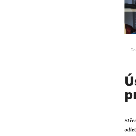
Do
Ú
p
Stře
odle