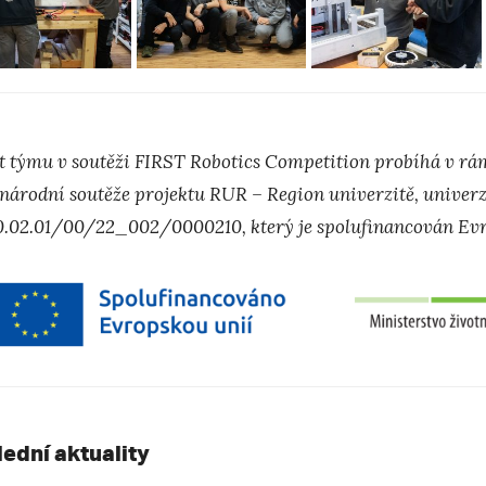
t týmu v soutěži FIRST Robotics Competition probíhá v rám
národní soutěže projektu RUR – Region univerzitě, univerzi
0.02.01/00/22_002/0000210, který je spolufinancován Evr
lední aktuality