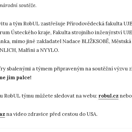
národní soutěže
.
vitu a tým RobUL zastřešuje Přírodovědecká fakulta UJEP,
rum Ústeckého kraje, Fakulta strojního inženýrství UJEP
nka, mimo jiné zakladatel Nadace BLIŽKSOBĚ, Městská k
LICH, Malfini a NYYLO.
fry sbalenými a týmem připraveným na soutěžní výzvu z
e jim palce!
u RobUL týmu můžete sledovat na webu:
robul.cz
nebo
az
na video zdravice před cestou do USA.