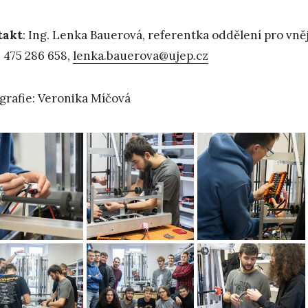
takt
: Ing. Lenka Bauerová, referentka oddělení pro vně
 475 286 658,
lenka.bauerova@ujep.cz
grafie: Veronika Míčová