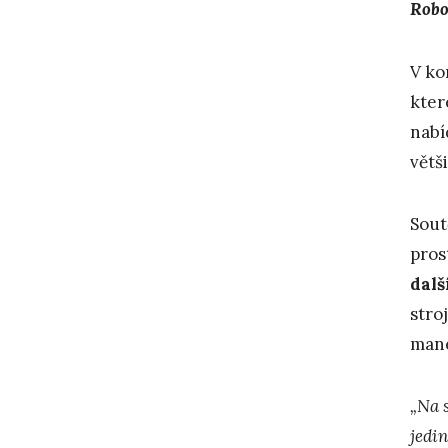
Robo
V ko
kter
nabí
větš
Sout
pros
dalš
stro
mané
„Na 
jedin