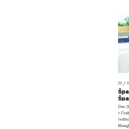
21 / 
Špa
Špa
Dne 21
v Česk
ředit
Mangl