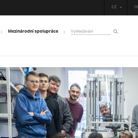
CZ
O
Mezinárodní spolupráce