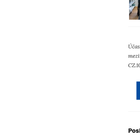
Účas
mezi
CZ.1
Pos