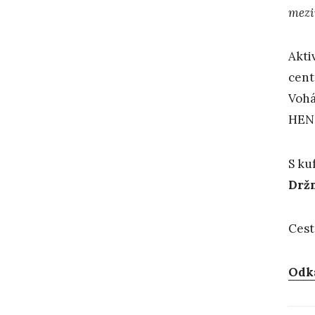
mezi
Akti
cent
Vohá
HENN
S ku
Držm
Cest
Odk