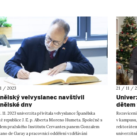
11 / 2023
21 / 11 / 
nělský velvyslanec navštívil
Univer
nělské dny
dětem 
. 11. 2023 univerzita přivítala velvyslance Španělska
Rozsvícení
é republice J. E. p. Alberta Moreno Humeta. Společně s
v kampusu, 
elem pražského Institutu Cervantes panem Gonzalem
rektorátem
ano de Garay a pracovnicí oddělení vzdělávání
univerzitn