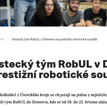
mů
Ústecký tým RobUL v Denveru na prestižní robotické soutěži
stecký tým RobUL v 
restižní robotické so
doškoláci z Ústeckého kraje se chystají na jednu z největší
těl tým RobUL do Denveru, kde se od 19. do 22. března zúč