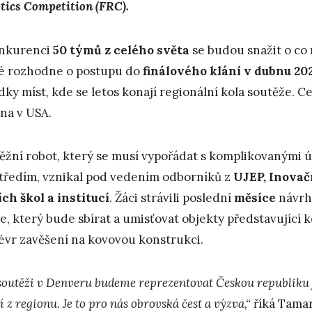
tics Competition (FRC).
nkurenci
50 týmů z celého světa
se budou snažit o co 
é rozhodne o postupu do
finálového klání v dubnu 20
dky míst, kde se letos konají regionální kola soutěže. C
ina v USA.
ěžní robot, který se musí vypořádat s komplikovanými
tředím, vznikal pod vedením odborníků z
UJEP, Inovač
ích škol a institucí
. Žáci strávili poslední
měsíce
návrh
je, který bude sbírat a umisťovat objekty představující
vr zavěšení na kovovou konstrukci.
soutěži v Denveru budeme reprezentovat Českou republiku 
í z regionu. Je to pro nás obrovská čest a výzva,“
říká Tamar