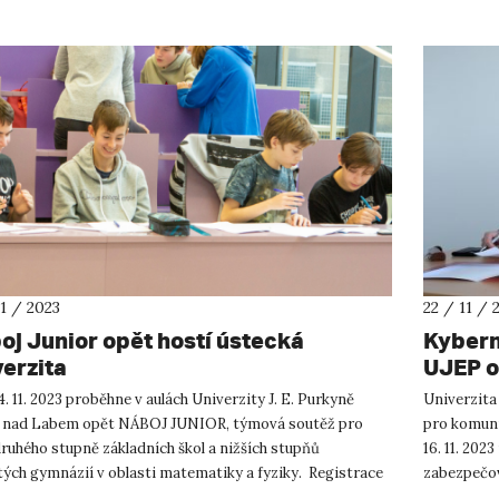
11 / 2023
22 / 11 / 
oj Junior opět hostí ústecká
Kybern
verzita
UJEP o
s NAKI
. 11. 2023 proběhne v aulách Univerzity J. E. Purkyně
Univerzita
í nad Labem opět NÁBOJ JUNIOR, týmová soutěž pro
pro komunik
ruhého stupně základních škol a nižších stupňů
16. 11. 20
tých gymnázií v oblasti matematiky a fyziky. Registrace
zabezpečová
oje Junior s...
preventivní