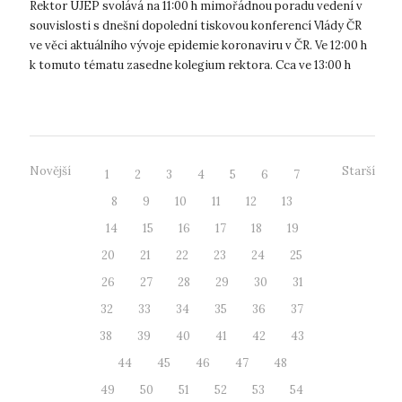
koronavirem
Rektor UJEP svolává na 11:00 h mimořádnou poradu vedení v
souvislosti s dnešní dopolední tiskovou konferencí Vlády ČR
ve věci aktuálního vývoje epidemie koronaviru v ČR. Ve 12:00 h
k tomuto tématu zasedne kolegium rektora. Cca ve 13:00 h
bude zve...
Novější
Starší
1
2
3
4
5
6
7
8
9
10
11
12
13
14
15
16
17
18
19
20
21
22
23
24
25
26
27
28
29
30
31
32
33
34
35
36
37
38
39
40
41
42
43
44
45
46
47
48
49
50
51
52
53
54