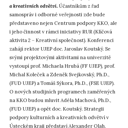
a kreativních odvětví
.
Účastníkům z řad
samospráv i odborné veřejnosti zde bude
představeno nejen Centrum podpory KKO, ale
i jeho činnost v rámci iniciativy RUR (Klíčová
aktivita 2 – Kreativní společnost). Konferenci
zahájí rektor UJEP doc. Jaroslav Koutský. Se
svými projektovými aktivitami na univerzitě
vystoupí prof. Michaela Hrubá (FF UJEP), prof.
Michal Koleček a Zdeněk Svejkovský, Ph.D.,
(FUD UJEP) a Tomáš Sýkora, Ph.D., (FSE UJEP).
O nových studijních programech zaměřených
na KKO budou mluvit Adéla Machová, Ph.D.,
(FUD UJEP) a opět doc. Koutský. Strategii
podpory kulturních a kreativních odvětví v
Ústeckém kraji představí Alexander Olah.