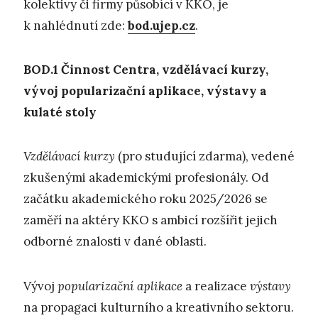
kolektivy či firmy působící v KKO, je
k nahlédnutí zde:
bod.ujep.cz
.
BOD.1
Č
innost Centra, vzdělávací kurzy,
vývoj popularizační aplikace,
výstavy a
kulaté stoly
Vzdělávací kurzy
(pro studující zdarma), vedené
zkušenými akademickými profesionály. Od
začátku akademického roku 2025/2026 se
zaměří na aktéry KKO s ambicí rozšířit jejich
odborné znalosti v dané oblasti.
Vývoj
popularizační aplikace
a realizace
výstavy
na propagaci kulturního a kreativního sektoru.