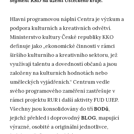
segment KKO na území Ústeckého kraje.
Hlavní programovou náplní Centra je výzkum a
podpora kulturních a kreativních odvětví.
Ministerstvo kultury České republiky KKO
definuje jako „ekonomické činnosti v rámci
širšího kulturního a kreativního sektoru, jež
využívají talentu a dovedností občanů a jsou
založeny na kulturních hodnotách nebo
uměleckých vyjádřeních.“ Centrum vedle
svého programového zaměření zastřešuje v
rámci projektu RUR i další aktivity FUD UJEP.
Všechny jsou konsolidovány do tří
BODů
,
jejichž přehled i doprovodný
BLOG
, mapující
výrazné, osobité a originální jednotlivce,