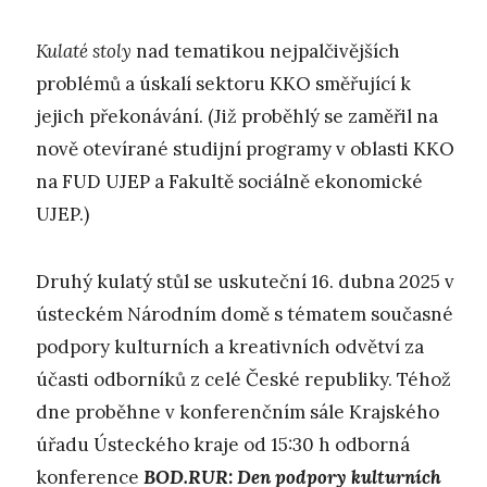
K
ulaté stoly
nad tematikou nejpalčivějších
problémů a úskalí sektoru KKO směřující k
jejich překonávání. (Již proběhlý se zaměřil na
nově otevírané studijní programy v oblasti KKO
na FUD UJEP a Fakultě sociálně ekonomické
UJEP.)
Druhý kulatý stůl se uskuteční 16. dubna 2025 v
ústeckém Národním domě s tématem současné
podpory kulturních a kreativních odvětví za
účasti odborníků z celé České republiky. Téhož
dne proběhne v konferenčním sále Krajského
úřadu Ústeckého kraje od 15:30 h odborná
konference
BOD.RUR: Den podpory kulturních