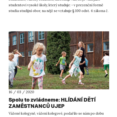
studentovi vysoké školy, který studuje: - v prezenční formě
studia studijní obor, na nějž se vztahuje § 100 odst. 4 zákona č.
108/2006 o...
16 / 03 / 2020
Spolu to zvládneme: HLÍDÁNÍ DĚTÍ
ZAMĚSTNANCŮ UJEP
Vážené kolegyně, vážení kolegové, podařilo se nám po dobu