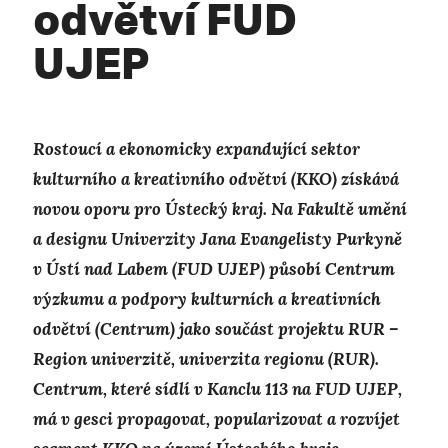
odvětví FUD
UJEP
Rostoucí a ekonomicky expandující sektor
kulturního a kreativního odvětví (KKO) získává
novou oporu pro Ústecký kraj. Na Fakultě umění
a designu Univerzity Jana Evangelisty Purkyně
v Ústí nad Labem
(FUD
UJEP) působí Centrum
výzkumu a podpory kulturních a kreativních
odvětví (Centrum) jako součást projektu RUR –
Region univerzitě, univerzita regionu (RUR
).
Centrum, které sídlí v Kanclu 113 na FUD UJEP,
má v gesci propagovat, popularizovat a rozvíjet