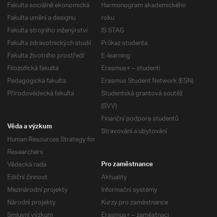
Fakulta sociálně ekonomická
Harmonogram akademického
Fakulta umění a designu
roku
Fakulta strojního inženýrství
IS STAG
Fakulta zdravotnických studií
Průkaz studenta
Fakulta životního prostředí
E-learning
Filozofická fakulta
Erasmus+ – studenti
Pedagogická fakulta
Erasmus Student Network (ESN)
Přírodovědecká fakulta
Studentská grantová soutěž
(SVV)
Finanční podpora studentů
Věda a výzkum
Stravování a ubytování
Human Resources Strategy for
Researchers
Vědecká rada
Pro zaměstnance
Ediční činnost
Aktuality
Mezinárodní projekty
Informační systémy
Národní projekty
Kurzy pro zaměstnance
Smluvní výzkum
Erasmus+ – zaměstnaci