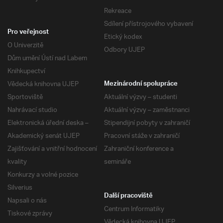
Rekreace
Sdílení přístrojového vybavení
Pro veřejnost
Etický kodex
O Univerzitě
Odbory UJEP
Dům umění Ústí nad Labem
Knihkupectví
Vědecká knihovna UJEP
Mezinárodní spolupráce
Sportoviště
Aktuální výzvy – studenti
Nahrávací studio
Aktuální výzvy – zaměstnanci
Elektronická úřední deska –
Stipendijní pobyty v zahraničí
Akademický senát UJEP
Pracovní stáže v zahraničí
Zajišťování a vnitřní hodnocení
Zahraniční konference a
kvality
semináře
Konkurzy a volné pozice
Silverius
Další pracoviště
Napsali o nás
Centrum Informatiky
Tiskové zprávy
Vědecká knihovna UJEP