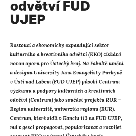
odvětví FUD
UJEP
Rostoucí a ekonomicky expandující sektor
kulturního a kreativního odvětví (KKO) získává
novou oporu pro Ústecký kraj. Na Fakultě umění
a designu Univerzity Jana Evangelisty Purkyně
v Ústí nad Labem
(FUD
UJEP) působí Centrum
výzkumu a podpory kulturních a kreativních
odvětví (Centrum) jako součást projektu RUR –
Region univerzitě, univerzita regionu (RUR
).
Centrum, které sídlí v Kanclu 113 na FUD UJEP,
má v gesci propagovat, popularizovat a rozvíjet