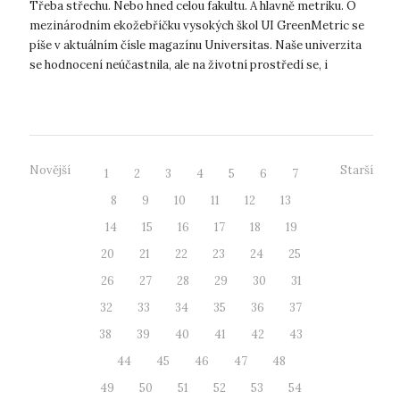
Třeba střechu. Nebo hned celou fakultu. A hlavně metriku. O
mezinárodním ekožebříčku vysokých škol UI GreenMetric se
píše v aktuálním čísle magazínu Universitas. Naše univerzita
se hodnocení neúčastnila, ale na životní prostředí se, i
vzhledem k minul...
Novější
Starší
1
2
3
4
5
6
7
8
9
10
11
12
13
14
15
16
17
18
19
20
21
22
23
24
25
26
27
28
29
30
31
32
33
34
35
36
37
38
39
40
41
42
43
44
45
46
47
48
49
50
51
52
53
54