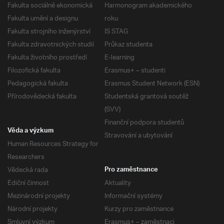
Fakulta sociálně ekonomická
Harmonogram akademického
Fakulta umění a designu
roku
Fakulta strojního inženýrství
IS STAG
Fakulta zdravotnických studií
Průkaz studenta
Fakulta životního prostředí
E-learning
Filozofická fakulta
Erasmus+ – studenti
Pedagogická fakulta
Erasmus Student Network (ESN)
Přírodovědecká fakulta
Studentská grantová soutěž
(SVV)
Finanční podpora studentů
Věda a výzkum
Stravování a ubytování
Human Resources Strategy for
Researchers
Vědecká rada
Pro zaměstnance
Ediční činnost
Aktuality
Mezinárodní projekty
Informační systémy
Národní projekty
Kurzy pro zaměstnance
Smluvní výzkum
Erasmus+ – zaměstnaci