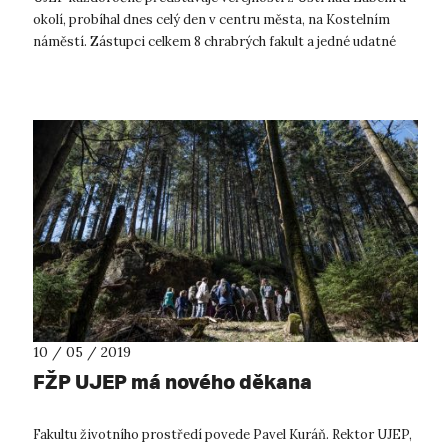
okolí, probíhal dnes celý den v centru města, na Kostelním
náměstí. Zástupci celkem 8 chrabrých fakult a jedné udatné
knihovny v 7 °C s...
10 / 05 / 2019
FŽP UJEP má nového děkana
Fakultu životního prostředí povede Pavel Kuráň. Rektor UJEP,