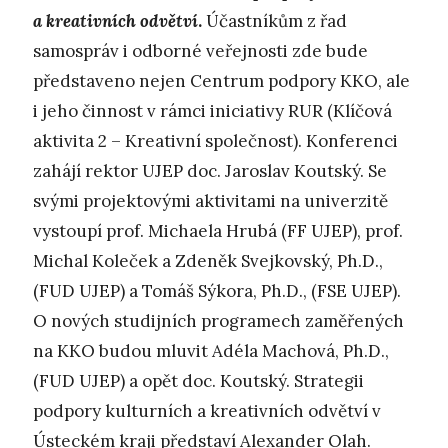
a kreativních odvětví
.
Účastníkům z řad
samospráv i odborné veřejnosti zde bude
představeno nejen Centrum podpory KKO, ale
i jeho činnost v rámci iniciativy RUR (Klíčová
aktivita 2 – Kreativní společnost). Konferenci
zahájí rektor UJEP doc. Jaroslav Koutský. Se
svými projektovými aktivitami na univerzitě
vystoupí prof. Michaela Hrubá (FF UJEP), prof.
Michal Koleček a Zdeněk Svejkovský, Ph.D.,
(FUD UJEP) a Tomáš Sýkora, Ph.D., (FSE UJEP).
O nových studijních programech zaměřených
na KKO budou mluvit Adéla Machová, Ph.D.,
(FUD UJEP) a opět doc. Koutský. Strategii
podpory kulturních a kreativních odvětví v
Ústeckém kraji představí Alexander Olah.