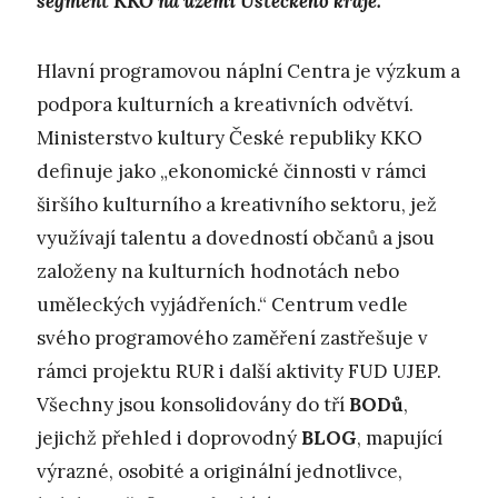
segment KKO na území Ústeckého kraje.
Hlavní programovou náplní Centra je výzkum a
podpora kulturních a kreativních odvětví.
Ministerstvo kultury České republiky KKO
definuje jako „ekonomické činnosti v rámci
širšího kulturního a kreativního sektoru, jež
využívají talentu a dovedností občanů a jsou
založeny na kulturních hodnotách nebo
uměleckých vyjádřeních.“ Centrum vedle
svého programového zaměření zastřešuje v
rámci projektu RUR i další aktivity FUD UJEP.
Všechny jsou konsolidovány do tří
BODů
,
jejichž přehled i doprovodný
BLOG
, mapující
výrazné, osobité a originální jednotlivce,