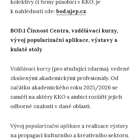
kolektivy či firmy působící v KKO, je
k nahlédnutí zde:
bod.ujep.cz
.
BOD.1
Č
innost Centra, vzdělávací kurzy,
vývoj popularizační aplikace,
výstavy a
kulaté stoly
Vzdělávací kurzy
(pro studující zdarma), vedené
zkušenými akademickými profesionály. Od
začátku akademického roku 2025/2026 se
zaměří na aktéry KKO s ambicí rozšířit jejich
odborné znalosti v dané oblasti.
Vývoj
popularizační aplikace
a realizace
výstavy
na propagaci kulturního a kreativního sektoru.