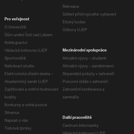
Rekreace
Sdílení přístrojového vybavení
Pro veřejnost
Etický kodex
O Univerzitě
Odbory UJEP
Dům umění Ústí nad Labem
Knihkupectví
Vědecká knihovna UJEP
Mezinárodní spolupráce
Sportoviště
Aktuální výzvy – studenti
Nahrávací studio
Aktuální výzvy – zaměstnanci
Elektronická úřední deska –
Stipendijní pobyty v zahraničí
Akademický senát UJEP
Pracovní stáže v zahraničí
Zajišťování a vnitřní hodnocení
Zahraniční konference a
kvality
semináře
Konkurzy a volné pozice
Silverius
Další pracoviště
Napsali o nás
Centrum Informatiky
Tiskové zprávy
Vědecká knihovna UJEP