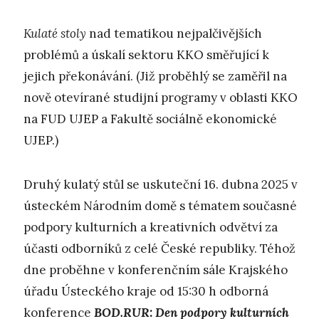
K
ulaté stoly
nad tematikou nejpalčivějších
problémů a úskalí sektoru KKO směřující k
jejich překonávání. (Již proběhlý se zaměřil na
nově otevírané studijní programy v oblasti KKO
na FUD UJEP a Fakultě sociálně ekonomické
UJEP.)
Druhý kulatý stůl se uskuteční 16. dubna 2025 v
ústeckém Národním domě s tématem současné
podpory kulturních a kreativních odvětví za
účasti odborníků z celé České republiky. Téhož
dne proběhne v konferenčním sále Krajského
úřadu Ústeckého kraje od 15:30 h odborná
konference
BOD.RUR: Den podpory kulturních