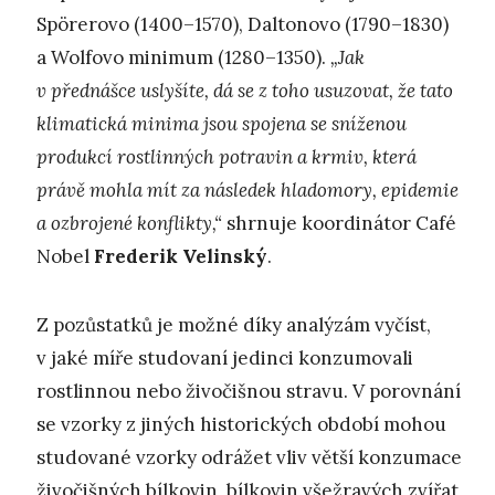
Spörerovo (1400–1570), Daltonovo (1790–1830)
a Wolfovo minimum (1280–1350).
„Jak
v přednášce uslyšíte, dá se z toho usuzovat, že tato
klimatická minima jsou spojena se sníženou
produkcí rostlinných potravin a krmiv, která
právě mohla mít za následek hladomory, epidemie
a ozbrojené konflikty,“
shrnuje koordinátor Café
Nobel
Frederik Velinský
.
Z pozůstatků je možné díky analýzám vyčíst,
v jaké míře studovaní jedinci konzumovali
rostlinnou nebo živočišnou stravu. V porovnání
se vzorky z jiných historických období mohou
studované vzorky odrážet vliv větší konzumace
živočišných bílkovin, bílkovin všežravých zvířat