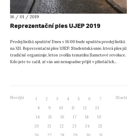
16 / 01 / 2019
Reprezentační ples UJEP 2019
Prodej lístků spuštěn! Dnes v 16:00 bude spuštěn prodej lístků
na XII. Reprezentační ples UJEP. Studentská unie, která ples již
tradičně organizuje, letos zvolila tematiku Sametové revoluce.
Kdo jste to zažil, ať vás ani nenapadne přijít v plísňáčích...
Novější
Starší
1
2
3
4
5
6
7
8
9
10
11
12
13
14
15
16
17
18
19
20
21
22
23
24
25
26
27
28
29
30
31