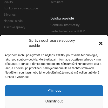
kvality
semináře
Konkurzy a volné pozice
Silverius
Další pracoviště
Napsali o nás
Centrum Informatiky
Tiskové zprávy
Vědecká knihovna UJEP
Správa kolejí a menz
Správa souhlasu se soubory
Univerzitní centrum podpory
Pro absolventy
cookie
Klub absolventů
Abychom mohli poskytovat co nejlepší zážitky, používáme technologie,
Silverius
jako jsou soubory cookie, které ukládají informace o zařízení a/nebo k nim
Pro uchazeče
přistupují. Souhlas s těmito technologiemi nám umožní zpracovávat údaje,
Přijímací řízení
jako je chování při prohlížení nebo jedinečné ID na těchto stránkách.
Neudělení souhlasu nebo jeho odvolání může negativně ovlivnit některé
E-prihlaska
Ochrana soukromí
funkce a vlastnosti.
Podmínky přijímacího řízení
Přípravné kurzy
Přijmout
Odmítnout