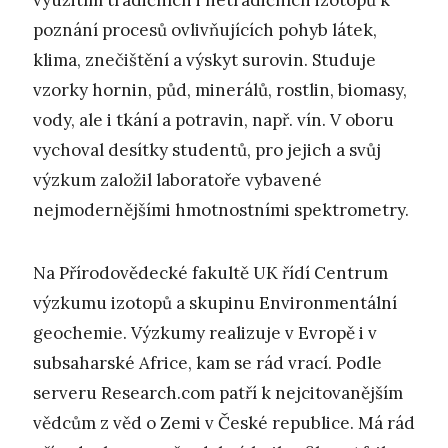
využitím tradičních i netradičních izotopů k
poznání procesů ovlivňujících pohyb látek,
klima, znečištění a výskyt surovin. Studuje
vzorky hornin, půd, minerálů, rostlin, biomasy,
vody, ale i tkání a potravin, např. vín. V oboru
vychoval desítky studentů, pro jejich a svůj
výzkum založil laboratoře vybavené
nejmodernějšími hmotnostními spektrometry.
Na Přírodovědecké fakultě UK řídí Centrum
výzkumu izotopů a skupinu Environmentální
geochemie. Výzkumy realizuje v Evropě i v
subsaharské Africe, kam se rád vrací. Podle
serveru Research.com patří k nejcitovanějším
vědcům z věd o Zemi v České republice. Má rád