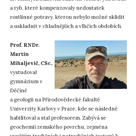
a ryb, které kompenzovaly nedostatek
rostlinné potravy, kterou nebylo možné sklidit
a uskladnit v chladnějších a vlhčích obdobích.
Prof. RNDr.
Martin
Mihaljevič, CSc.
,
vystudoval
gymnázium v
Děčíně
a geologii na Přírodovědecké fakultě
Univerzity Karlovy v Praze, kde se následně
habilitoval a stal profesorem. Zabývá se
geochemií zemského povrchu, zejména