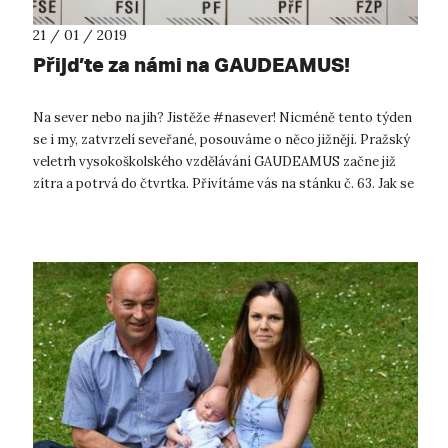
21 / 01 / 2019
Přijďte za námi na GAUDEAMUS!
Na sever nebo na jih? Jistěže #nasever! Nicméně tento týden
se i my, zatvrzelí seveřané, posouváme o něco jižněji. Pražský
veletrh vysokoškolského vzdělávání GAUDEAMUS začne již
zítra a potrvá do čtvrtka. Přivítáme vás na stánku č. 63. Jak se
univerz...