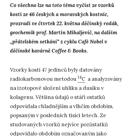
Co všechno lze na toto téma vyčíst ze vzorků
kostí ze 46 českých a moravských kostnic,
prozradí ve čtvrtek 22. května děčínský rodák,
geochemik prof. Martin Mihaljevič, na dalším
„přátelském setkání“ z cyklu Café Nobel v
děčínské kavárně Coffee & Books.
Vzorky kostí 47 jedinců byly datovány
14
radiokarbonovou metodou
C
a analyzovány
na izotopové složení uhlíku a dusíku v
kolagenu. Většina údajů o stáří ostatků
odpovídala chladnějším a vlhčím obdobím,
popsaným v posledních tisíci letech. Ze
studovaných vzorků nejvíce pozůstatků
odpovídalo obdobím označovaným jako