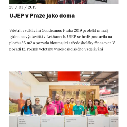
28 / 01 / 2019
UJEP v Praze jako doma
Veletrh vzdělávání Gaudeamus Praha 2019 proběhl minulý
týden na výstavišti v Letňanech. UJEP se hrdě postavila na
plochu 36 m2 a pozvala bloumající středoškoláky #nasever. V
pořadí 12. ročník veletrhu vysokoškolského vzdělávání
navštívilo během 3 d...