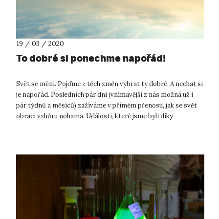
19 / 03 / 2020
To dobré si ponechme napořád!
Svět se mění. Pojďme z těch změn vybrat ty dobré. A nechat si
je napořád. Posledních pár dní (vnímavější z nás možná už i
pár týdnů a měsíců) zažíváme v přímém přenosu, jak se svět
obrací vzhůru nohama. Události, které jsme byli díky
globalizaci a vir...