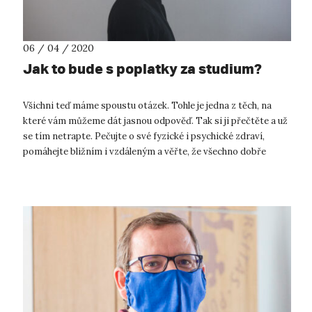
06 / 04 / 2020
Jak to bude s poplatky za studium?
Všichni teď máme spoustu otázek. Tohle je jedna z těch, na
které vám můžeme dát jasnou odpověď. Tak si ji přečtěte a už
se tím netrapte. Pečujte o své fyzické i psychické zdraví,
pomáhejte bližním i vzdáleným a věřte, že všechno dobře
dopadne! V souvi...