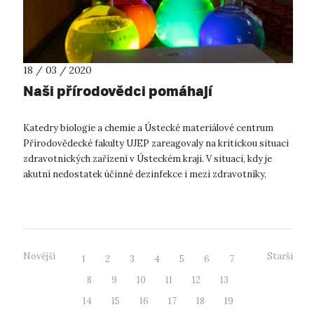
18 / 03 / 2020
Naši přírodovědci pomáhají
Katedry biologie a chemie a Ústecké materiálové centrum
Přírodovědecké fakulty UJEP zareagovaly na kritickou situaci
zdravotnických zařízení v Ústeckém kraji. V situaci, kdy je
akutní nedostatek účinné dezinfekce i mezi zdravotníky,
uvolnila přírod...
Novější
Starší
1
2
3
4
5
6
7
8
9
10
11
12
13
14
15
16
17
18
19