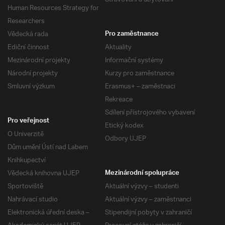
Human Resources Strategy for
Researchers
Vědecká rada
Pro zaměstnance
Ediční činnost
Aktuality
Mezinárodní projekty
Informační systémy
Národní projekty
Kurzy pro zaměstnance
Smluvní výzkum
Erasmus+ – zaměstnaci
Rekreace
Sdílení přístrojového vybavení
Pro veřejnost
Etický kodex
O Univerzitě
Odbory UJEP
Dům umění Ústí nad Labem
Knihkupectví
Vědecká knihovna UJEP
Mezinárodní spolupráce
Sportoviště
Aktuální výzvy – studenti
Nahrávací studio
Aktuální výzvy – zaměstnanci
Elektronická úřední deska –
Stipendijní pobyty v zahraničí