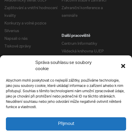
Akademický senát UJEP
Pracovní stáže v zahraničí
Zajišťování a vnitřní hodnocení
Zahraniční konference a
kvality
semináře
Konkurzy a volné pozice
Silverius
Další pracoviště
Napsali o nás
Centrum Informatiky
Tiskové zprávy
Vědecká knihovna UJEP
Správa kolejí a menz
Správa souhlasu se soubory
Univerzitní centrum podpory
Pro absolventy
cookie
Klub absolventů
Abychom mohli poskytovat co nejlepší zážitky, používáme technologie,
Silverius
jako jsou soubory cookie, které ukládají informace o zařízení a/nebo k nim
Pro uchazeče
přistupují. Souhlas s těmito technologiemi nám umožní zpracovávat údaje,
Přijímací řízení
jako je chování při prohlížení nebo jedinečné ID na těchto stránkách.
Neudělení souhlasu nebo jeho odvolání může negativně ovlivnit některé
E-prihlaska
Ochrana soukromí
funkce a vlastnosti.
Podmínky přijímacího řízení
Přípravné kurzy
Přijmout