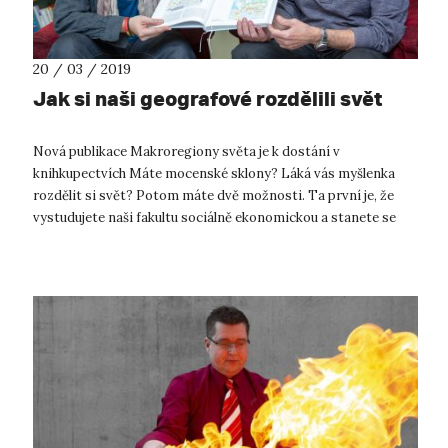
20 / 03 / 2019
Jak si naši geografové rozdělili svět
Nová publikace Makroregiony světa je k dostání v
knihkupectvích Máte mocenské sklony? Láká vás myšlenka
rozdělit si svět? Potom máte dvě možnosti. Ta první je, že
vystudujete naši fakultu sociálně ekonomickou a stanete se
politiky a političkami či jej...