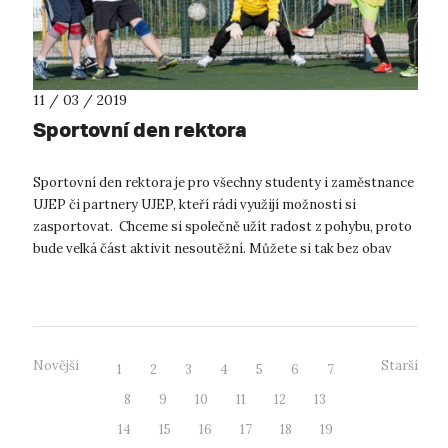
11 / 03 / 2019
Sportovní den rektora
Sportovní den rektora je pro všechny studenty i zaměstnance
UJEP či partnery UJEP, kteří rádi využijí možnosti si
zasportovat. Chceme si společně užít radost z pohybu, proto
bude velká část aktivit nesoutěžní. Můžete si tak bez obav
vyzkoušet nové akt...
Novější
Starší
1
2
3
4
5
6
7
8
9
10
11
12
13
14
15
16
17
18
19