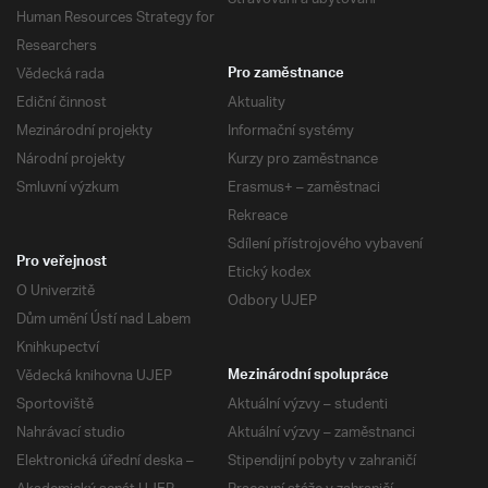
Human Resources Strategy for
Researchers
Vědecká rada
Pro zaměstnance
Ediční činnost
Aktuality
Mezinárodní projekty
Informační systémy
Národní projekty
Kurzy pro zaměstnance
Smluvní výzkum
Erasmus+ – zaměstnaci
Rekreace
Sdílení přístrojového vybavení
Pro veřejnost
Etický kodex
O Univerzitě
Odbory UJEP
Dům umění Ústí nad Labem
Knihkupectví
Vědecká knihovna UJEP
Mezinárodní spolupráce
Sportoviště
Aktuální výzvy – studenti
Nahrávací studio
Aktuální výzvy – zaměstnanci
Elektronická úřední deska –
Stipendijní pobyty v zahraničí