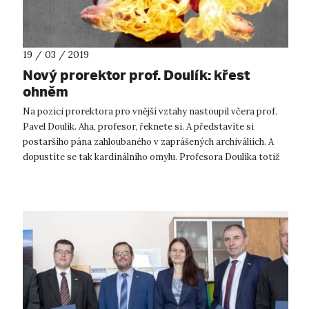
19 / 03 / 2019
Nový prorektor prof. Doulík: křest
ohněm
Na pozici prorektora pro vnější vztahy nastoupil včera prof.
Pavel Doulík. Aha, profesor, řeknete si. A představíte si
postaršího pána zahloubaného v zaprášených archiváliích. A
dopustíte se tak kardinálního omylu. Profesora Doulíka totiž
spíše než...