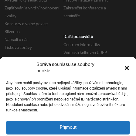
Akademický senát UJEP
Pracovní stáže v zahraničí
Zajišťování a vnitřní hodnocení
Zahraniční konference a
kvality
semináře
Konkurzy a volné pozice
Silverius
Další pracoviště
Napsali o nás
Centrum Informatiky
Tiskové zprávy
Vědecká knihovna UJEP
Správa kolejí a menz
Správa souhlasu se soubory
Univerzitní centrum podpory
Pro absolventy
cookie
Klub absolventů
Abychom mohli poskytovat co nejlepší zážitky, používáme technologie,
Silverius
jako jsou soubory cookie, které ukládají informace o zařízení a/nebo k nim
Pro uchazeče
přistupují. Souhlas s těmito technologiemi nám umožní zpracovávat údaje,
Přijímací řízení
jako je chování při prohlížení nebo jedinečné ID na těchto stránkách.
Neudělení souhlasu nebo jeho odvolání může negativně ovlivnit některé
E-prihlaska
Ochrana soukromí
funkce a vlastnosti.
Podmínky přijímacího řízení
Přípravné kurzy
Přijmout