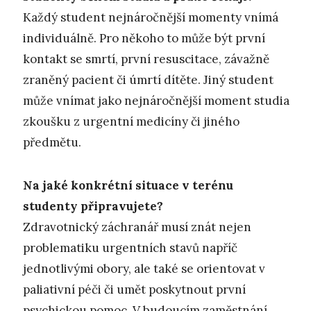
Každý student nejnáročnější momenty vnímá
individuálně. Pro někoho to může být první
kontakt se smrtí, první resuscitace, závažně
zraněný pacient či úmrtí dítěte. Jiný student
může vnímat jako nejnáročnější moment studia
zkoušku z urgentní medicíny či jiného
předmětu.
Na jaké konkrétní situace v terénu
studenty připravujete?
Zdravotnický záchranář musí znát nejen
problematiku urgentních stavů napříč
jednotlivými obory, ale také se orientovat v
paliativní péči či umět poskytnout první
psychickou pomoc. V budoucím zaměstnání