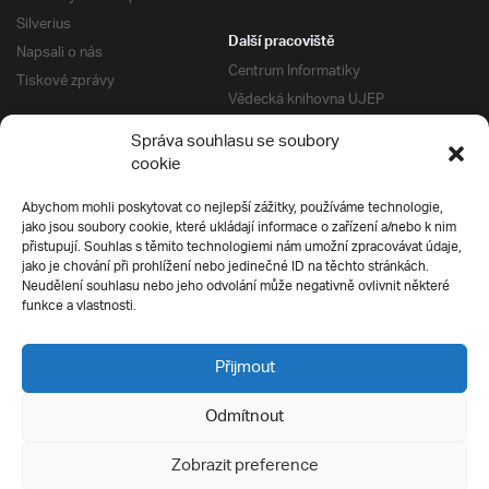
Silverius
Další pracoviště
Napsali o nás
Centrum Informatiky
Tiskové zprávy
Vědecká knihovna UJEP
Správa kolejí a menz
Správa souhlasu se soubory
Univerzitní centrum podpory
Pro absolventy
cookie
Klub absolventů
Abychom mohli poskytovat co nejlepší zážitky, používáme technologie,
Silverius
jako jsou soubory cookie, které ukládají informace o zařízení a/nebo k nim
Pro uchazeče
přistupují. Souhlas s těmito technologiemi nám umožní zpracovávat údaje,
Přijímací řízení
jako je chování při prohlížení nebo jedinečné ID na těchto stránkách.
Neudělení souhlasu nebo jeho odvolání může negativně ovlivnit některé
E-prihlaska
Ochrana soukromí
funkce a vlastnosti.
Podmínky přijímacího řízení
Přípravné kurzy
Přijmout
Odmítnout
Všechna práva vyhrazena
Zobrazit preference