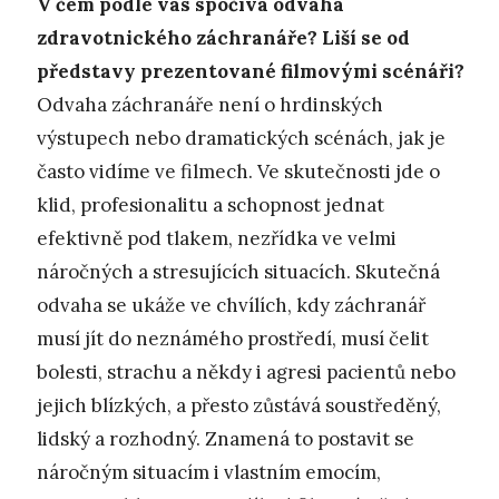
V čem podle vás spočívá odvaha
zdravotnického záchranáře? Liší se od
představy prezentované filmovými scénáři?
Odvaha záchranáře není o hrdinských
výstupech nebo dramatických scénách, jak je
často vidíme ve filmech. Ve skutečnosti jde o
klid, profesionalitu a schopnost jednat
efektivně pod tlakem, nezřídka ve velmi
náročných a stresujících situacích. Skutečná
odvaha se ukáže ve chvílích, kdy záchranář
musí jít do neznámého prostředí, musí čelit
bolesti, strachu a někdy i agresi pacientů nebo
jejich blízkých, a přesto zůstává soustředěný,
lidský a rozhodný. Znamená to postavit se
náročným situacím i vlastním emocím,