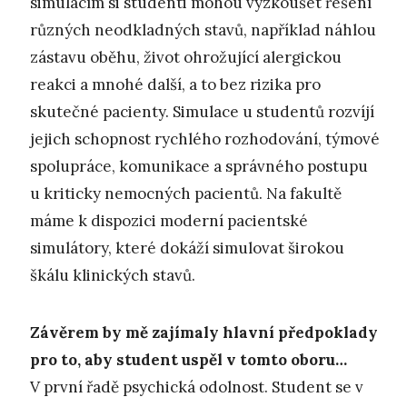
simulacím si studenti mohou vyzkoušet řešení
různých neodkladných stavů, například náhlou
zástavu oběhu, život ohrožující alergickou
reakci a mnohé další, a to bez rizika pro
skutečné pacienty. Simulace u studentů rozvíjí
jejich schopnost rychlého rozhodování, týmové
spolupráce, komunikace a správného postupu
u kriticky nemocných pacientů. Na fakultě
máme k dispozici moderní pacientské
simulátory, které dokáží simulovat širokou
škálu klinických stavů.
Závěrem by mě zajímaly hlavní předpoklady
pro to, aby student uspěl v tomto oboru…
V první řadě psychická odolnost. Student se v