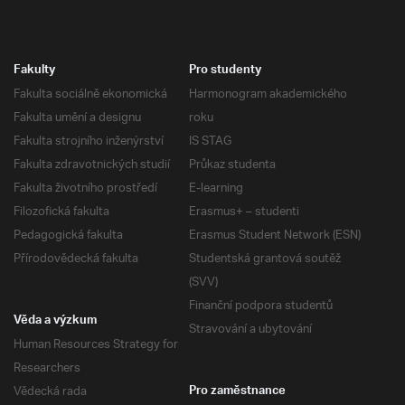
Fakulty
Pro studenty
Fakulta sociálně ekonomická
Harmonogram akademického
Fakulta umění a designu
roku
Fakulta strojního inženýrství
IS STAG
Fakulta zdravotnických studií
Průkaz studenta
Fakulta životního prostředí
E-learning
Filozofická fakulta
Erasmus+ – studenti
Pedagogická fakulta
Erasmus Student Network (ESN)
Přírodovědecká fakulta
Studentská grantová soutěž
(SVV)
Finanční podpora studentů
Věda a výzkum
Stravování a ubytování
Human Resources Strategy for
Researchers
Vědecká rada
Pro zaměstnance