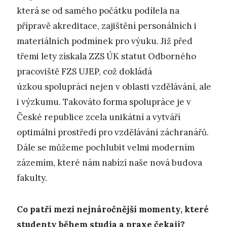
která se od samého počátku podílela na
přípravě akreditace, zajištění personálních i
materiálních podmínek pro výuku. Již před
třemi lety získala ZZS ÚK statut Odborného
pracoviště FZS UJEP, což dokládá
úzkou spolupráci nejen v oblasti vzdělávání, ale
i výzkumu. Takováto forma spolupráce je v
České republice zcela unikátní a vytváří
optimální prostředí pro vzdělávání záchranářů.
Dále se můžeme pochlubit velmi moderním
zázemím, které nám nabízí naše nová budova
fakulty.
Co patří mezi nejnáročnější momenty, které
studenty během studia a praxe čekají?