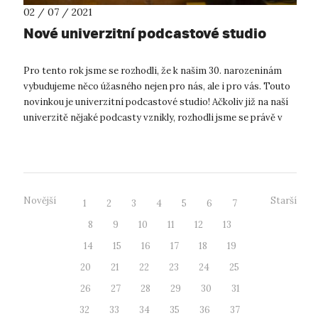
02 / 07 / 2021
Nové univerzitní podcastové studio
Pro tento rok jsme se rozhodli, že k našim 30. narozeninám
vybudujeme něco úžasného nejen pro nás, ale i pro vás. Touto
novinkou je univerzitní podcastové studio! Ačkoliv již na naší
univerzitě nějaké podcasty vznikly, rozhodli jsme se právě v
roce ...
Novější
Starší
1
2
3
4
5
6
7
8
9
10
11
12
13
14
15
16
17
18
19
20
21
22
23
24
25
26
27
28
29
30
31
32
33
34
35
36
37