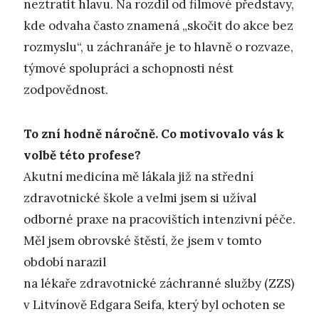
neztratit hlavu. Na rozdíl od filmové představy,
kde odvaha často znamená „skočit do akce bez
rozmyslu“, u záchranáře je to hlavně o rozvaze,
týmové spolupráci a schopnosti nést
zodpovědnost.
To zní hodně náročně. Co motivovalo vás k
volbě této profese?
Akutní medicína mě lákala již na střední
zdravotnické škole a velmi jsem si užíval
odborné praxe na pracovištích intenzivní péče.
Měl jsem obrovské štěstí, že jsem v tomto
období narazil
na lékaře zdravotnické záchranné služby (ZZS)
v Litvínově Edgara Seifa, který byl ochoten se