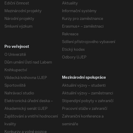
Ediční činnost
Aktuality
Mezinárodní projekty
Informační systémy
Národní projekty
Kurzy pro zaměstnance
Smluvní výzkum
Erasmus+ – zaměstnaci
Rekreace
Sdílení přístrojového vybavení
Pro veřejnost
Etický kodex
O Univerzitě
Odbory UJEP
Dům umění Ústí nad Labem
Knihkupectví
Vědecká knihovna UJEP
Mezinárodní spolupráce
Sportoviště
Aktuální výzvy – studenti
Nahrávací studio
Aktuální výzvy – zaměstnanci
Elektronická úřední deska –
Stipendijní pobyty v zahraničí
Akademický senát UJEP
Pracovní stáže v zahraničí
Zajišťování a vnitřní hodnocení
Zahraniční konference a
kvality
semináře
Konkurzy a volné pozice