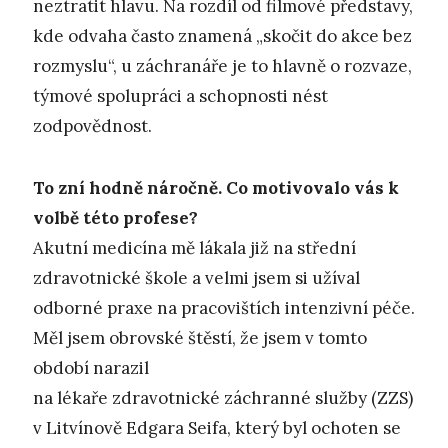
neztratit hlavu. Na rozdíl od filmové představy,
kde odvaha často znamená „skočit do akce bez
rozmyslu“, u záchranáře je to hlavně o rozvaze,
týmové spolupráci a schopnosti nést
zodpovědnost.
To zní hodně náročně. Co motivovalo vás k
volbě této profese?
Akutní medicína mě lákala již na střední
zdravotnické škole a velmi jsem si užíval
odborné praxe na pracovištích intenzivní péče.
Měl jsem obrovské štěstí, že jsem v tomto
období narazil
na lékaře zdravotnické záchranné služby (ZZS)
v Litvínově Edgara Seifa, který byl ochoten se