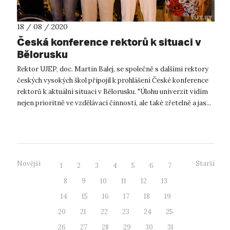
18 / 08 / 2020
Česká konference rektorů k situaci v
Bělorusku
Rektor UJEP, doc. Martin Balej, se společně s dalšími rektory
českých vysokých škol připojil k prohlášení České konference
rektorů k aktuální situaci v Bělorusku. "Úlohu univerzit vidím
nejen prioritně ve vzdělávací činnosti, ale také zřetelně a jas...
Novější
Starší
1
2
3
4
5
6
7
8
9
10
11
12
13
14
15
16
17
18
19
20
21
22
23
24
25
26
27
28
29
30
31