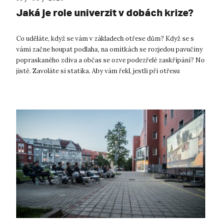
Jaká je role univerzit v dobách krize?
Co uděláte, když se vám v základech otřese dům? Když se s
vámi začne houpat podlaha, na omítkách se rozjedou pavučiny
popraskaného zdiva a občas se ozve podezřelé zaskřípání? No
jistě. Zavoláte si statika. Aby vám řekl, jestli při otřesu
neutrpěly nosn...