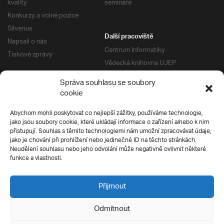
kvality
semináře
Konkurzy a volné pozice
Silverius
Další pracoviště
Napsali o nás
Centrum Informatiky
Tiskové zprávy
Vědecká knihovna UJEP
Správa kolejí a menz
Správa souhlasu se soubory
Univerzitní centrum podpory
Pro absolventy
cookie
Klub absolventů
Abychom mohli poskytovat co nejlepší zážitky, používáme technologie,
Silverius
jako jsou soubory cookie, které ukládají informace o zařízení a/nebo k nim
Pro uchazeče
přistupují. Souhlas s těmito technologiemi nám umožní zpracovávat údaje,
Přijímací řízení
jako je chování při prohlížení nebo jedinečné ID na těchto stránkách.
Neudělení souhlasu nebo jeho odvolání může negativně ovlivnit některé
E-prihlaska
Ochrana soukromí
funkce a vlastnosti.
Podmínky přijímacího řízení
Přípravné kurzy
Přijmout
Odmítnout