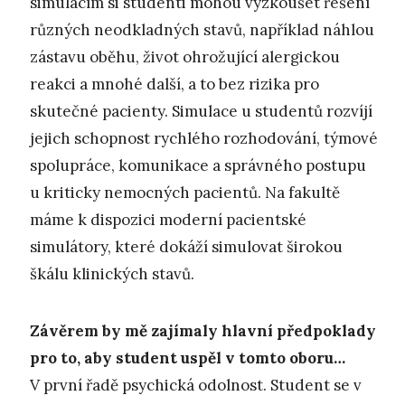
simulacím si studenti mohou vyzkoušet řešení
různých neodkladných stavů, například náhlou
zástavu oběhu, život ohrožující alergickou
reakci a mnohé další, a to bez rizika pro
skutečné pacienty. Simulace u studentů rozvíjí
jejich schopnost rychlého rozhodování, týmové
spolupráce, komunikace a správného postupu
u kriticky nemocných pacientů. Na fakultě
máme k dispozici moderní pacientské
simulátory, které dokáží simulovat širokou
škálu klinických stavů.
Závěrem by mě zajímaly hlavní předpoklady
pro to, aby student uspěl v tomto oboru…
V první řadě psychická odolnost. Student se v