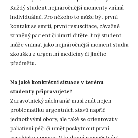
Každý student nejnáročnější momenty vnímá
individuálně. Pro někoho to může být první
kontakt se smrtí, první resuscitace, závažně
zraněný pacient či úmrtí dítěte. Jiný student
může vnímat jako nejnáročnější moment studia
zkoušku z urgentní medicíny či jiného
předmětu.
Na jaké konkrétní situace v terénu
studenty připravujete?
Zdravotnický záchranář musí znát nejen
problematiku urgentních stavů napříč
jednotlivými obory, ale také se orientovat v
paliativní péči či umět poskytnout první
psychickou pomoc. V budoucím zaměstnání