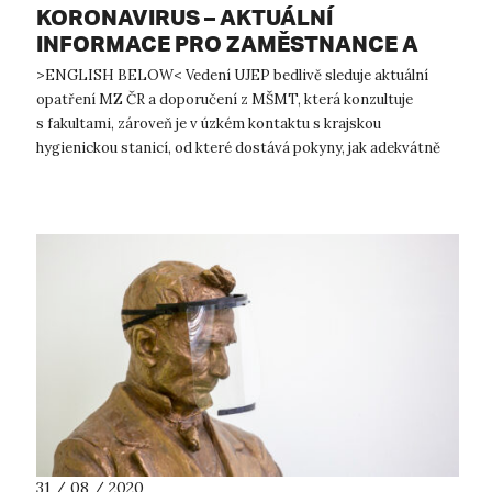
KORONAVIRUS – AKTUÁLNÍ
INFORMACE PRO ZAMĚSTNANCE A
STUDENTY UJEP
>ENGLISH BELOW< Vedení UJEP bedlivě sleduje aktuální
opatření MZ ČR a doporučení z MŠMT, která konzultuje
s fakultami, zároveň je v úzkém kontaktu s krajskou
hygienickou stanicí, od které dostává pokyny, jak adekvátně
reagovat na vývoj SARS CoV-...
31 / 08 / 2020