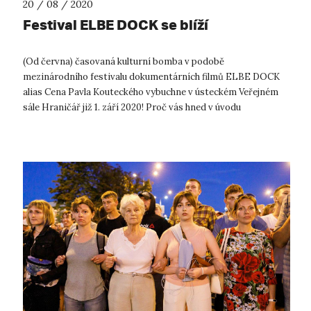
20 / 08 / 2020
Festival ELBE DOCK se blíží
(Od června) časovaná kulturní bomba v podobě
mezinárodního festivalu dokumentárních filmů ELBE DOCK
alias Cena Pavla Kouteckého vybuchne v ústeckém Veřejném
sále Hraničář již 1. září 2020! Proč vás hned v úvodu
manipulujeme tak vášnivě reklamní hant...