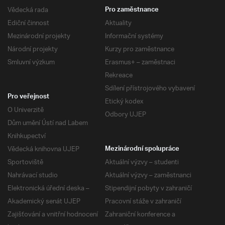
Vědecká rada
Pro zaměstnance
Ediční činnost
Aktuality
Mezinárodní projekty
Informační systémy
Národní projekty
Kurzy pro zaměstnance
Smluvní výzkum
Erasmus+ – zaměstnaci
Rekreace
Sdílení přístrojového vybavení
Pro veřejnost
Etický kodex
O Univerzitě
Odbory UJEP
Dům umění Ústí nad Labem
Knihkupectví
Vědecká knihovna UJEP
Mezinárodní spolupráce
Sportoviště
Aktuální výzvy – studenti
Nahrávací studio
Aktuální výzvy – zaměstnanci
Elektronická úřední deska –
Stipendijní pobyty v zahraničí
Akademický senát UJEP
Pracovní stáže v zahraničí
Zajišťování a vnitřní hodnocení
Zahraniční konference a