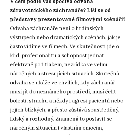
V čem podle vás spočívá odvaha
zdravotnického záchranáře? Liší se od
představy prezentované filmovými scénáři?
Odvaha záchranáře není o hrdinských
výstupech nebo dramatických scénách, jak je
často vidíme ve filmech. Ve skutečnosti jde o
klid, profesionalitu a schopnost jednat
efektivně pod tlakem, nezřídka ve velmi
náročných a stresujících situacích. Skutečná
odvaha se ukáže ve chvílích, kdy záchranář
musí jít do neznámého prostředí, musí čelit
bolesti, strachu a někdy i agresi pacientů nebo
jejich blízkých, a přesto zůstává soustředěný,
lidský a rozhodný. Znamená to postavit se
náročným situacím i vlastním emocím,