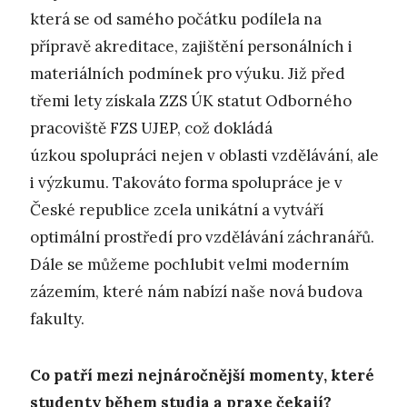
která se od samého počátku podílela na
přípravě akreditace, zajištění personálních i
materiálních podmínek pro výuku. Již před
třemi lety získala ZZS ÚK statut Odborného
pracoviště FZS UJEP, což dokládá
úzkou spolupráci nejen v oblasti vzdělávání, ale
i výzkumu. Takováto forma spolupráce je v
České republice zcela unikátní a vytváří
optimální prostředí pro vzdělávání záchranářů.
Dále se můžeme pochlubit velmi moderním
zázemím, které nám nabízí naše nová budova
fakulty.
Co patří mezi nejnáročnější momenty, které
studenty během studia a praxe čekají?