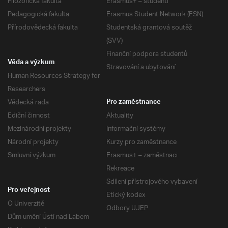
Filozofická fakulta
Erasmus+ – studenti
Pedagogická fakulta
Erasmus Student Network (ESN)
Přírodovědecká fakulta
Studentská grantová soutěž
(SVV)
Finanční podpora studentů
Věda a výzkum
Stravování a ubytování
Human Resources Strategy for
Researchers
Vědecká rada
Pro zaměstnance
Ediční činnost
Aktuality
Mezinárodní projekty
Informační systémy
Národní projekty
Kurzy pro zaměstnance
Smluvní výzkum
Erasmus+ – zaměstnaci
Rekreace
Sdílení přístrojového vybavení
Pro veřejnost
Etický kodex
O Univerzitě
Odbory UJEP
Dům umění Ústí nad Labem