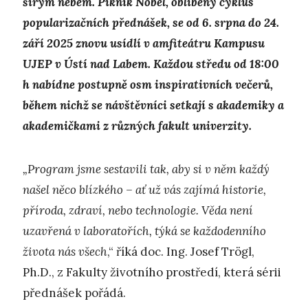
širým nebem. Piknik Nobel, oblíbený cyklus
popularizačních přednášek, se od 6. srpna do 24.
září 2025 znovu usídlí v amfiteátru Kampusu
UJEP v Ústí nad Labem. Každou středu od 18:00
h nabídne postupně osm inspirativních večerů,
během nichž se návštěvníci setkají s akademiky a
akademičkami z různých fakult univerzity.
„Program jsme sestavili tak, aby si v něm každý
našel něco blízkého – ať už vás zajímá historie,
příroda, zdraví, nebo technologie. Věda není
uzavřená v laboratořích, týká se každodenního
života nás všech
,“ říká doc. Ing. Josef Trögl,
Ph.D., z Fakulty životního prostředí, která sérii
přednášek pořádá.