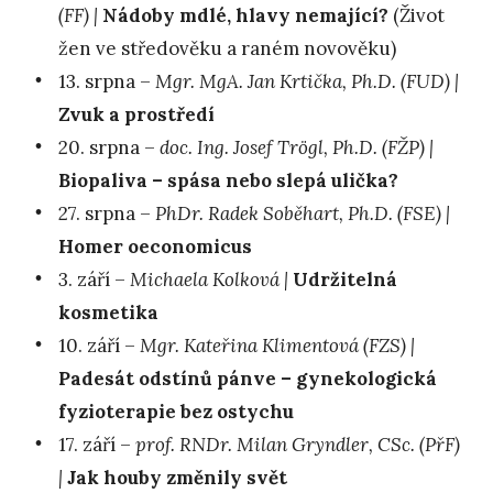
(FF) |
Nádoby mdlé, hlavy nemající?
(Život
žen ve středověku a raném novověku)
13. srpna –
Mgr. MgA. Jan Krtička, Ph.D. (FUD) |
Zvuk a prostředí
20. srpna –
doc. Ing. Josef Trögl, Ph.D. (FŽP) |
Biopaliva – spása nebo slepá ulička?
27. srpna –
PhDr. Radek Soběhart, Ph.D. (FSE) |
Homer oeconomicus
3. září –
Michaela Kolková |
Udržitelná
kosmetika
10. září –
Mgr. Kateřina Klimentová (FZS) |
Padesát odstínů pánve – gynekologická
fyzioterapie bez ostychu
17. září –
prof. RNDr. Milan Gryndler, CSc. (PřF)
|
Jak houby změnily svět