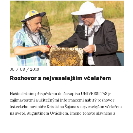
30 / 08 / 2019
Rozhovor s nejveselejším včelařem
Naším letním příspěvkem do časopisu UNIVERSITAS je
zajímavostmi a užitečnými informacemi nabitý rozhovor
ústeckého novináře Kristiána Šujana s nejveselejším včelařem
na světě, Augustinem Uváčikem. Jméno tohoto slavného a
mezinárodně uznávaného včelaře...