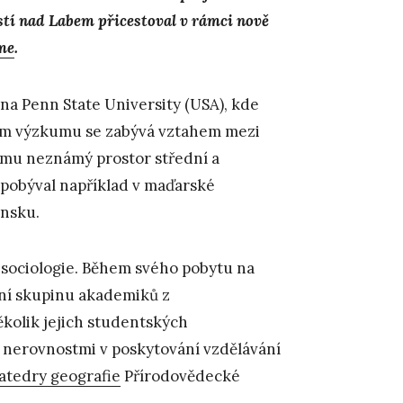
stí nad Labem přicestoval v rámci nově
me
.
 na Penn State University (USA), kde
ém výzkumu se zabývá vztahem mezi
í mu neznámý prostor střední a
 pobýval například v maďarské
unsku.
 sociologie. Během svého pobytu na
ní skupinu akademiků z
ěkolik jejich studentských
i nerovnostmi v poskytování vzdělávání
atedry geografie
Přírodovědecké