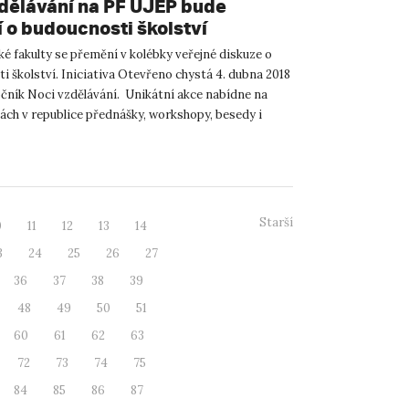
dělávání na PF UJEP bude
í o budoucnosti školství
é fakulty se přemění v kolébky veřejné diskuze o
 školství. Iniciativa Otevřeno chystá 4. dubna 2018
očník Noci vzdělávání. Unikátní akce nabídne na
tách v republice přednášky, workshopy, besedy i
Starší
0
11
12
13
14
3
24
25
26
27
36
37
38
39
48
49
50
51
60
61
62
63
72
73
74
75
84
85
86
87