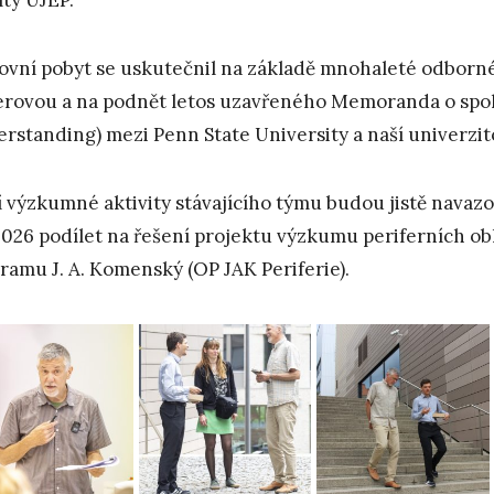
ovní pobyt se uskutečnil na základě mnohaleté odborné sp
rovou a na podnět letos uzavřeného Memoranda o sp
rstanding) mezi Penn State University a naší univerzit
í výzkumné aktivity stávajícího týmu budou jistě navazov
. 2026 podílet na řešení projektu výzkumu periferních o
ramu J. A. Komenský (OP JAK Periferie).