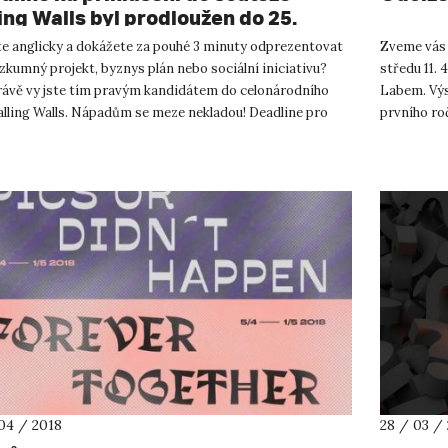
ling Walls byl prodloužen do 25.
na 2018
te anglicky a dokážete za pouhé 3 minuty odprezentovat
Zveme vás 
zkumný projekt, byznys plán nebo sociální iniciativu?
středu 11. 4
rávě vy jste tím pravým kandidátem do celonárodního
Labem. Výs
alling Walls. Nápadům se meze nekladou! Deadline pro
prvního ro
šení do ná...
UJEP. Výsta
04 / 2018
28 / 03 /