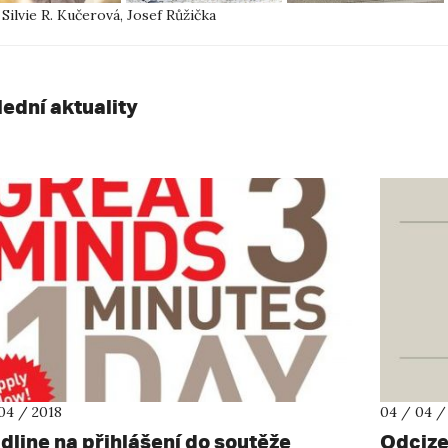
 Silvie R. Kučerová, Josef Růžička
lední aktuality
04 / 2018
04 / 04 /
dline na přihlášení do soutěže
Odcize