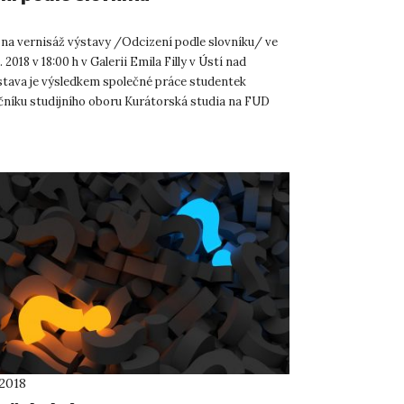
na vernisáž výstavy /Odcizení podle slovníku/ ve
. 2018 v 18:00 h v Galerii Emila Filly v Ústí nad
tava je výsledkem společné práce studentek
čníku studijního oboru Kurátorská studia na FUD
va se ...
 2018