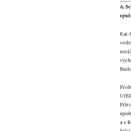
A. S
spuš
Kai 
vede
soci
vých
Buda
Prof
UJEP
Přír
spol
a v 
faku