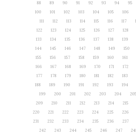
88
89
90
91
92
93
94
95
100
101
102
103
104
105
106
111
112
113
114
115
116
117
122
123
124
125
126
127
128
133
134
135
136
137
138
139
144
145
146
147
148
149
150
155
156
157
158
159
160
161
166
167
168
169
170
171
172
177
178
179
180
181
182
183
188
189
190
191
192
193
194
199
200
201
202
203
204
20
209
210
211
212
213
214
215
220
221
222
223
224
225
226
231
232
233
234
235
236
237
242
243
244
245
246
247
24