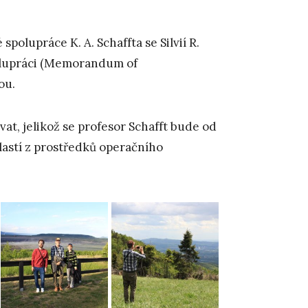
olupráce K. A. Schaffta se Silvií R.
olupráci (Memorandum of
ou.
at, jelikož se profesor Schafft bude od
blastí z prostředků operačního