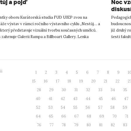
tůj a pojď
Noc vz
diskus
ntky oboru Kurátorská studia FUD UJEP zvou na
Pedagogick
áže výstav v rámci ročního výstavního cyklu „Nestůj… a
budoucnosti
, který představuje vizuální tvorbu současných umělců.
již druhý r
 zahrnuje Galerii Rampa a Billboart Gallery. Lenka
šesti fakul
ková: PICS OR...
promítá...
ší
1
2
3
4
5
6
7
8
9
1
15
16
17
18
19
20
21
22
2
28
29
30
31
32
33
34
35
40
41
42
43
44
45
46
47
52
53
54
55
56
57
58
59
64
65
66
67
68
69
70
71
76
77
78
79
80
81
82
83