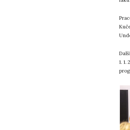
Prac
Kuče
Unde
Dalš
1. 1
prog