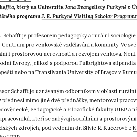
chaffta, který na Univerzitu Jana Evangelisty Purkyně v Ú
těného programu
J. E. Purkyně Visiting Scholar Program
A. Schafft je profesorem pedagogiky a rurální sociologie
 Centrum pro venkovské vzdělávání a komunity. Ve sv
ální i prostorovou nerovností a rozvojem venkova. Nen
odní Evropy, jelikož s podporou Fulbrightova stipendia
pešti nebo na Transilvania University of Braşov v Rum
esor Schafft je uznávaným odborníkem v oblasti rurální
 přednesl mimo jiné dvě přednášky, mentoroval pracov
odovědecké, Pedagogické a Filozofické fakulty UJEP a n
upracovníků, kteří se zabývají sociálními a prostorovým
lidských zdrojích, pod vedením dr. Silvie R. Kučerové z
K
lty UJEP.