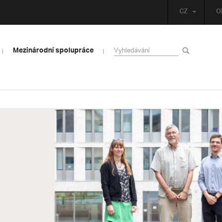
CZ
O
Mezinárodní spolupráce