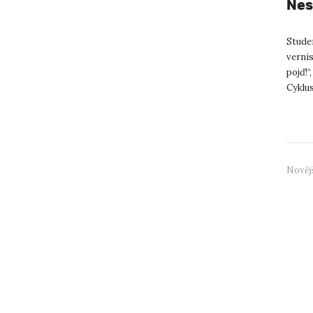
Nes
Stude
vernis
pojď!“
Cyklus
Glisní
Nověj