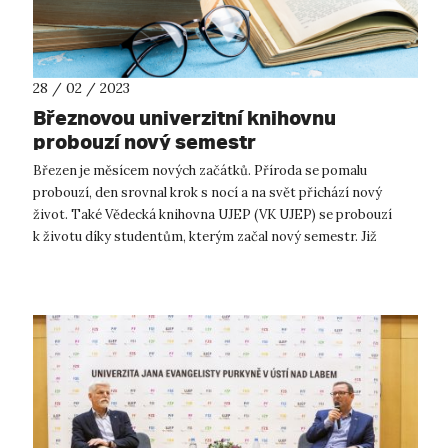
28 / 02 / 2023
Březnovou univerzitní knihovnu
probouzí nový semestr
Březen je měsícem nových začátků. Příroda se pomalu
probouzí, den srovnal krok s nocí a na svět přichází nový
život. Také Vědecká knihovna UJEP (VK UJEP) se probouzí
k životu díky studentům, kterým začal nový semestr. Již
tradičně probíhá ve všech ...