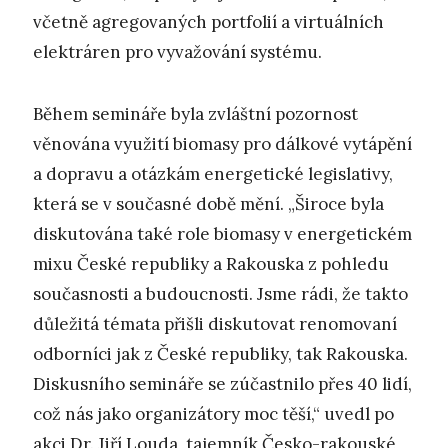
včetně agregovaných portfolií a virtuálních
elektráren pro vyvažování systému.
Během semináře byla zvláštní pozornost
věnována využití biomasy pro dálkové vytápění
a dopravu a otázkám energetické legislativy,
která se v současné době mění. „Široce byla
diskutována také role biomasy v energetickém
mixu České republiky a Rakouska z pohledu
současnosti a budoucnosti. Jsme rádi, že takto
důležitá témata přišli diskutovat renomovaní
odborníci jak z České republiky, tak Rakouska.
Diskusního semináře se zúčastnilo přes 40 lidí,
což nás jako organizátory moc těší,“ uvedl po
akci Dr. Jiří Louda, tajemník Česko-rakouské