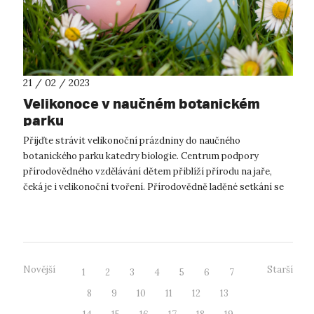
21 / 02 / 2023
Velikonoce v naučném botanickém
parku
Přijďte strávit velikonoční prázdniny do naučného
botanického parku katedry biologie. Centrum podpory
přírodovědného vzdělávání dětem přiblíží přírodu na jaře,
čeká je i velikonoční tvoření. Přírodovědně laděné setkání se
uskuteční ve čtvrtek 6. 4. ...
Novější
Starší
1
2
3
4
5
6
7
8
9
10
11
12
13