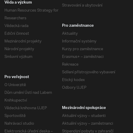
Věda a výzkum
Stravování a ubytování
Human Resources Strategy for
Researchers
Vědecká rada
Pro zaměstnance
Ediční činnost
Aktuality
Mezinárodní projekty
Informační systémy
Národní projekty
Kurzy pro zaměstnance
Smluvní výzkum
Erasmus+ – zaměstnaci
Rekreace
Sdílení přístrojového vybavení
Pro veřejnost
Etický kodex
O Univerzitě
Odbory UJEP
Dům umění Ústí nad Labem
Knihkupectví
Vědecká knihovna UJEP
Mezinárodní spolupráce
Sportoviště
Aktuální výzvy – studenti
Nahrávací studio
Aktuální výzvy – zaměstnanci
Elektronická úřední deska –
Stipendijní pobyty v zahraničí