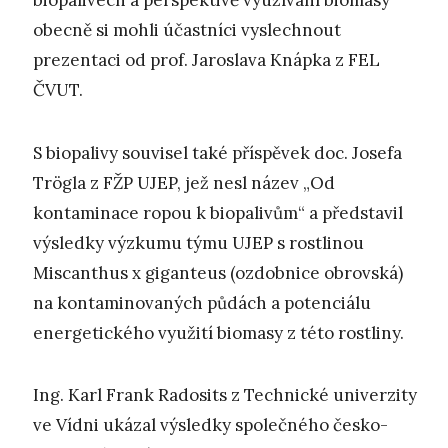
biopalivech a perspektivě využívání biomasy
obecně si mohli účastníci vyslechnout
prezentaci od prof. Jaroslava Knápka z FEL
ČVUT.
S biopalivy souvisel také příspěvek doc. Josefa
Trögla z FŽP UJEP, jež nesl název „Od
kontaminace ropou k biopalivům“ a představil
výsledky výzkumu týmu UJEP s rostlinou
Miscanthus x giganteus (ozdobnice obrovská)
na kontaminovaných půdách a potenciálu
energetického využití biomasy z této rostliny.
Ing. Karl Frank Radosits z Technické univerzity
ve Vídni ukázal výsledky společného česko-