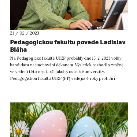
21 / 02 / 2023
Pedagogickou fakultu povede Ladislav
Bláha
Na Pedagogické fakultě UJEP proběhly dne 15. 2. 2023 volby
kandidáta na jmenování děkanem. Výsledek rozhodl o změně
ve vedení této nejstarší fakulty ústecké univerzity.
Pedagogickou fakultu UJEP (PF) vede již 4 roky prof. Jiří
Škoda, a o pozici děkana...