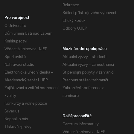
Rekreace
Sdílení přístrojového vybavení
Pro veřejnost
Etický kodex
O Univerzitě
Odbory UJEP
Dům umění Ústí nad Labem
Knihkupectví
Vědecká knihovna UJEP
Mezinárodní spolupráce
Sportoviště
Aktuální výzvy – studenti
Nahrávací studio
Aktuální výzvy – zaměstnanci
Elektronická úřední deska –
Stipendijní pobyty v zahraničí
Akademický senát UJEP
Pracovní stáže v zahraničí
Zajišťování a vnitřní hodnocení
Zahraniční konference a
kvality
semináře
Konkurzy a volné pozice
Silverius
Další pracoviště
Napsali o nás
Centrum Informatiky
Tiskové zprávy
Vědecká knihovna UJEP