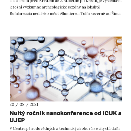
2. stoletím před Kristem až 2. stoletím po Kristu, je výsledkem
letošní výzkumné archeologické sezóny na lokalitě
Bufalareccia nedaleko měst Allumiere a Tolfa severně od Říma.
Čeští, němeč...
20 / 08 / 2021
Nultý ročník nanokonference od ICUK a
UJEP
V Centru přírodovědných a technických oborů se chystá další