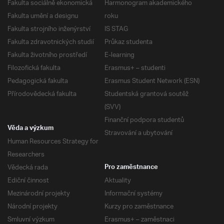
Fakulta sociálně ekonomická
Harmonogram akademického
Fakulta umění a designu
roku
Fakulta strojního inženýrství
IS STAG
Fakulta zdravotnických studií
Průkaz studenta
Fakulta životního prostředí
E-learning
Filozofická fakulta
Erasmus+ – studenti
Pedagogická fakulta
Erasmus Student Network (ESN)
Přírodovědecká fakulta
Studentská grantová soutěž
(SVV)
Finanční podpora studentů
Věda a výzkum
Stravování a ubytování
Human Resources Strategy for
Researchers
Vědecká rada
Pro zaměstnance
Ediční činnost
Aktuality
Mezinárodní projekty
Informační systémy
Národní projekty
Kurzy pro zaměstnance
Smluvní výzkum
Erasmus+ – zaměstnaci