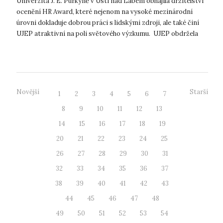
Univerzita J. E. Purkyně v Ústí nad Labem obhájila držitelství
ocenění HR Award, které nejenom na vysoké mezinárodní
úrovni dokladuje dobrou práci s lidskými zdroji, ale také činí
UJEP atraktivní na poli světového výzkumu. UJEP obdržela
ocenění HR...
Novější
Starší
1
2
3
4
5
6
7
8
9
10
11
12
13
14
15
16
17
18
19
20
21
22
23
24
25
26
27
28
29
30
31
32
33
34
35
36
37
38
39
40
41
42
43
44
45
46
47
48
49
50
51
52
53
54