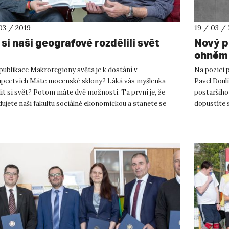
03 / 2019
19 / 03 /
si naši geografové rozdělili svět
Nový pr
ohněm
publikace Makroregiony světa je k dostání v
Na pozici p
upectvích Máte mocenské sklony? Láká vás myšlenka
Pavel Doulí
it si svět? Potom máte dvě možnosti. Ta první je, že
postaršího
ujete naši fakultu sociálně ekonomickou a stanete se
dopustíte s
y a političkami či jej...
spíše než...