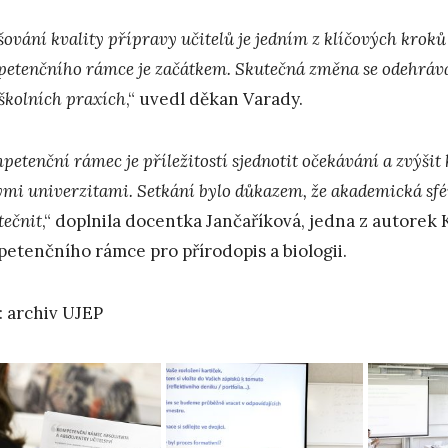
ování kvality přípravy učitelů je jedním z klíčových kroků k
etenčního rámce je začátkem. Skutečná změna se odehrává
 školních praxích
,“ uvedl děkan Varady.
etenční rámec je příležitostí sjednotit očekávání a zvýšit
ými univerzitami. Setkání bylo důkazem, že akademická sfér
tečnit
,“ doplnila docentka Jančaříková, jedna z autore
etenčního rámce pro přírodopis a biologii.
: archiv UJEP