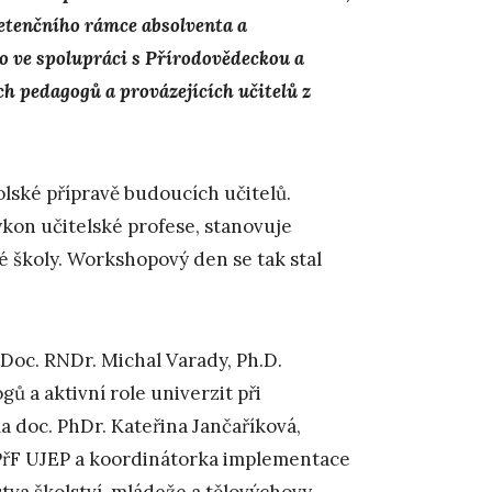
tenčního rámce absolventa a
o ve spolupráci s Přírodovědeckou a
h pedagogů a provázejících učitelů z
lské přípravě budoucích učitelů.
kon učitelské profese, stanovuje
 školy. Workshopový den se tak stal
 Doc. RNDr. Michal Varady, Ph.D.
gů a aktivní role univerzit při
la doc. PhDr. Kateřina Jančaříková,
PřF UJEP a koordinátorka implementace
tva školství, mládeže a tělovýchovy