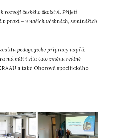
 rozvoji českého školství. Přijetí
 v praxi – v našich učebnách, seminářích
 kvalitu pedagogické přípravy napříč
a má vůli i sílu tuto změnu reálně
k KRAAU a také Oborově specifického