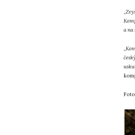
„
Zvyš
Komp
a na
„
Komp
česk
usku
komp
Foto