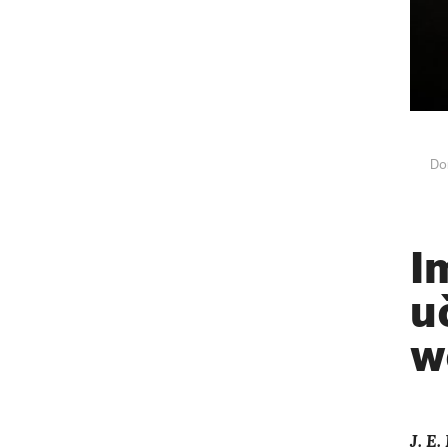
Do
I
u
w
J. E