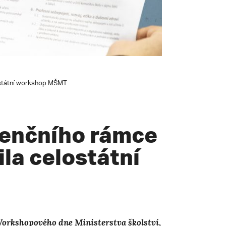
lostátní workshop MŠMT
enčního rámce
ila celostátní
 Workshopového dne Ministerstva školství,