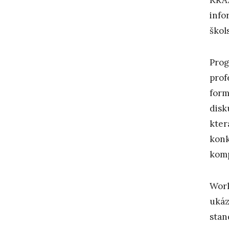
info
škol
Prog
prof
form
disk
kter
konk
komp
Work
ukáz
stan