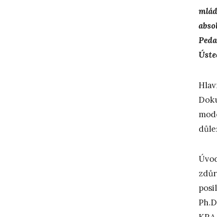
mlád
abso
Peda
Úste
Hlav
Doku
mode
důle
Úvod
zdůr
posi
Ph.D
KRAA