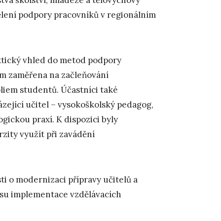
lení podpory pracovníků v regionálním
ktický vhled do metod podpory
tom zaměřena na začleňování
liem studentů. Účastníci také
ázející učitel – vysokoškolský pedagog,
ickou praxí. K dispozici byly
zity využít při zavádění
i o modernizaci přípravy učitelů a
esu implementace vzdělávacích