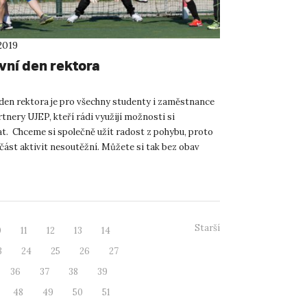
2019
vní den rektora
den rektora je pro všechny studenty i zaměstnance
tnery UJEP, kteří rádi využijí možnosti si
t. Chceme si společně užít radost z pohybu, proto
část aktivit nesoutěžní. Můžete si tak bez obav
ové akt...
Starší
0
11
12
13
14
3
24
25
26
27
36
37
38
39
48
49
50
51