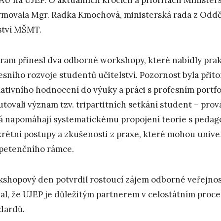
rmovala Mgr. Radka Kmochová, ministerská rada z Oddě
ství MŠMT.
ram přinesl dva odborné workshopy, které nabídly pra
esního rozvoje studentů učitelství. Pozornost byla při
ativního hodnocení do výuky a práci s profesním portfo
utovali význam tzv. tripartitních setkání student – prov
á napomáhají systematickému propojení teorie s pedagog
rétní postupy a zkušenosti z praxe, které mohou univer
etenčního rámce.
shopový den potvrdil rostoucí zájem odborné veřejnost
al, že UJEP je důležitým partnerem v celostátním proc
dardů.