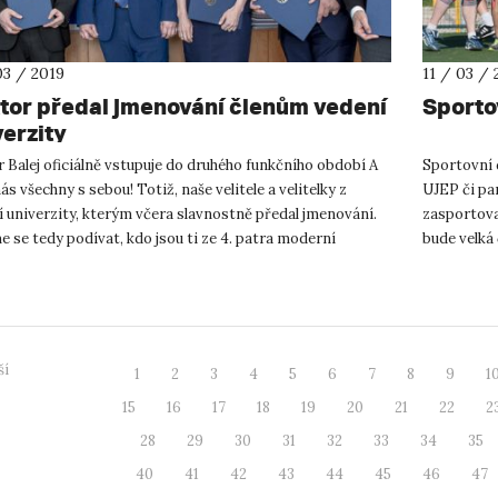
03 / 2019
11 / 03 / 
tor předal jmenování členům vedení
Sporto
verzity
 Balej oficiálně vstupuje do druhého funkčního období A
Sportovní 
ás všechny s sebou! Totiž, naše velitele a velitelky z
UJEP či par
 univerzity, kterým včera slavnostně předal jmenování.
zasportova
 se tedy podívat, kdo jsou ti ze 4. patra moderní
bude velká 
átní...
vyzkoušet n
ší
1
2
3
4
5
6
7
8
9
1
15
16
17
18
19
20
21
22
2
28
29
30
31
32
33
34
35
40
41
42
43
44
45
46
47