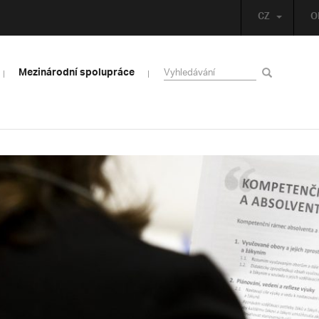
CZ
O
Mezinárodní spolupráce