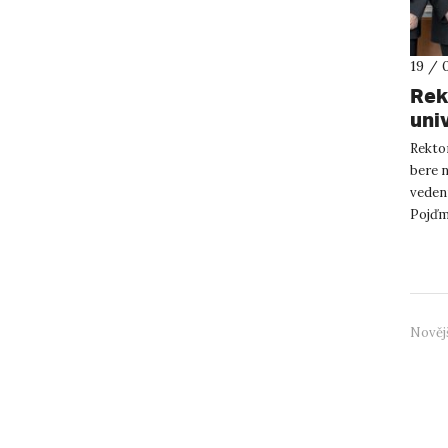
19 / 
Rek
uni
Rektor
bere n
vedení
Pojďme
rektor
Nověj