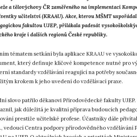
eže a tělovýchovy ČR zaměřeného na implementaci Kompe
lventky učitelství (KRAAU). Akce, kterou MŠMT uspořádal
gogickou fakultou UJEP, přilákala padesát vysokoškolskýc
ckého kraje i dalších regionů České republiky.
ním tématem setkání byla aplikace KRAAU ve vysokoško
ment, který definuje klíčové kompetence nutné pro vý
rní standardy vzdělávání reagující na potřeby současné
žitým krokem k jeho uvedení do vzdělávací praxe.
ní slovo patřilo děkanovi Přírodovědecké fakulty UJEP.
aznil, jak důležitá je kvalitní příprava budoucích pedago
lování prestiže učitelské profese. Účastníky dále přivíta
., vedoucí Centra podpory přírodovědného vzdělávání 
U na UJEP. O aktuálních krocích a prioritách Ministers