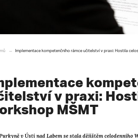
mů
Implementace kompetenčního rámce učitelství v praxi: Hostila ce
mplementace kompet
čitelství v praxi: Host
orkshop MŠMT
. Purkyně v Ústí nad Labem se stala dějištěm celodenního