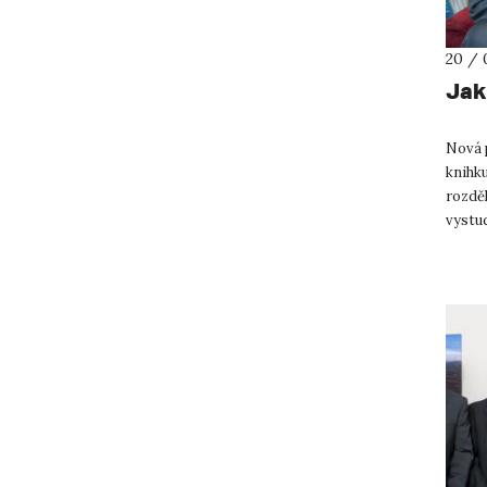
20 / 
Jak 
Nová 
knihk
rozděl
vystud
politik