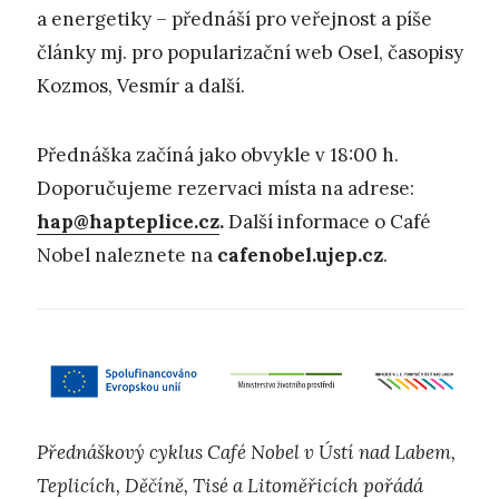
a energetiky – přednáší pro veřejnost a píše
články mj. pro popularizační web Osel, časopisy
Kozmos, Vesmír a další.
Přednáška začíná jako obvykle v 18:00 h.
Doporučujeme rezervaci místa na adrese:
hap@hapteplice.cz
.
Další informace o Café
Nobel naleznete na
cafenobel.ujep.cz
.
Přednáškový cyklus Café Nobel v Ústí nad Labem,
Teplicích, Děčíně, Tisé a Litoměřicích pořádá