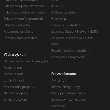
Fakulta strojního inženýrství
IS STAG
Fakulta zdravotnických studií
Průkaz studenta
Fakulta životního prostředí
E-learning
Filozofická fakulta
Erasmus+ – studenti
Pedagogická fakulta
Erasmus Student Network (ESN)
Přírodovědecká fakulta
Studentská grantová soutěž
(SVV)
Finanční podpora studentů
Věda a výzkum
Stravování a ubytování
Human Resources Strategy for
Researchers
Vědecká rada
Pro zaměstnance
Ediční činnost
Aktuality
Mezinárodní projekty
Informační systémy
Národní projekty
Kurzy pro zaměstnance
Smluvní výzkum
Erasmus+ – zaměstnaci
Rekreace