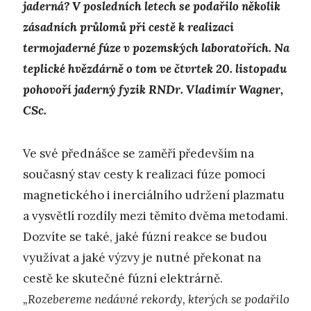
jaderná? V posledních letech se podařilo několik
zásadních průlomů při cestě k realizaci
termojaderné fúze v pozemských laboratořích. Na
teplické hvězdárně o tom ve čtvrtek 20. listopadu
pohovoří jaderný fyzik RNDr. Vladimír Wagner,
CSc.
Ve své přednášce se zaměří především na
současný stav cesty k realizaci fúze pomocí
magnetického i inerciálního udržení plazmatu
a vysvětlí rozdíly mezi těmito dvěma metodami.
Dozvíte se také, jaké fúzní reakce se budou
využívat a jaké výzvy je nutné překonat na
cestě ke skutečné fúzní elektrárně.
„Rozebereme nedávné rekordy, kterých se podařilo