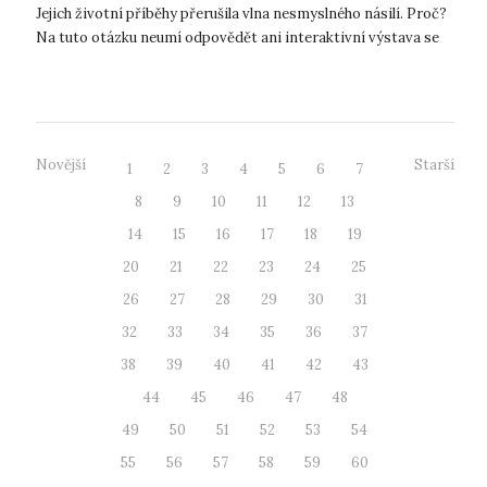
Jejich životní příběhy přerušila vlna nesmyslného násilí. Proč?
Na tuto otázku neumí odpovědět ani interaktivní výstava se
s...
Novější
Starší
1
2
3
4
5
6
7
8
9
10
11
12
13
14
15
16
17
18
19
20
21
22
23
24
25
26
27
28
29
30
31
32
33
34
35
36
37
38
39
40
41
42
43
44
45
46
47
48
49
50
51
52
53
54
55
56
57
58
59
60