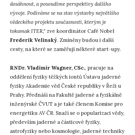
dosáhnout, a posoudíme perspektivy dalšího
vývoje. Podíváme se na stav výstavby největšího
vědeckého projektu současnosti, kterým je
tokamak ITER,“
zve koordinátor Café Nobel
Frederik Velinský
. Zmíněny budou i další
cesty, na které se zaměřují některé start-upy.
RNDr. Vladimír Wagner, CSc.
, pracuje na
oddělení fyziky těžkých iontů Ústavu jaderné
fyziky Akademie věd České republiky v Řeži u
Prahy. Přednáší na Fakultě jaderné a fyzikálně
inženýrské ČVUT a je také členem Komise pro
energetiku AV ČR. Snaží se o popularizaci vědy,
především jaderné a částicové fyziky,
astrofyziky nebo kosmologie, jaderné techniky