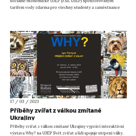
sociálně ekonomické UJEP (FSE UJEP) sponzorovaným
tarifem vody zdarma pro všechny studenty a zaměstnance
fakulty. V platnost tento režim vstoupi...
17 / 03 / 2023
Příběhy zvířat z válkou zmítané
Ukrajiny
Příběhy zvířat z válkou zmítané Ukrajiny vypráví interaktivní
výstava Why? na UJEP Svět zvířat a lidí spojuje utrpení války.