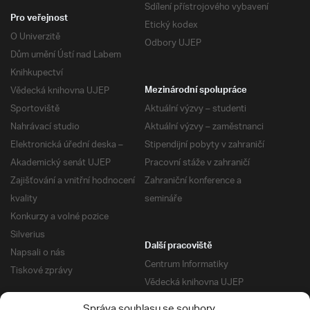
Sdílení přístrojového vybavení
Pro veřejnost
Etický kodex
O Univerzitě
Odbory UJEP
Dům umění Ústí nad Labem
Knihkupectví
Vědecká knihovna UJEP
Mezinárodní spolupráce
Sportoviště
Aktuální výzvy – studenti
Nahrávací studio
Aktuální výzvy – zaměstnanci
Elektronická úřední deska –
Stipendijní pobyty v zahraničí
Akademický senát UJEP
Pracovní stáže v zahraničí
Zajišťování a vnitřní hodnocení
Zahraniční konference a
kvality
semináře
Konkurzy a volné pozice
Silverius
Další pracoviště
Napsali o nás
Centrum Informatiky
Tiskové zprávy
Vědecká knihovna UJEP
Správa kolejí a menz
Správa souhlasu se soubory