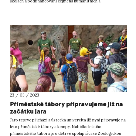
školách a podfinancování zejména humanitních a
společenskovědních obo...
23 / 03 / 2023
Příměstské tábory připravujeme již na
začátku jara
Jaro teprve přichází a ústecká univerzita již nyní připravuje na
léto příměstské tábory a kempy. Nabídku letního
příměstského tábora pro děti ve spolupráci se Zoologickou