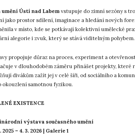
 umění Ústí nad Labem
vstupuje do zimní sezóny s tro
í jako prostor sdílení, imaginace a hledání nových for
ěnila v místo, kde se potkávají kolektivní umělecké pra
rární alegorie i zvuk, který se stává viditelným pohybem.
avy propojuje důraz na proces, experiment a otevřenos
ačuje v dlouhodobém záměru přinášet projekty, které r
ňují divákům zažít jej v celé šíři, od sociálního a kom
o okouzlení samotnou fyzikou.
LENÉ EXISTENCE
inárodní výstava současného umění
2. 2025 – 4. 3. 2026 | Galerie 1