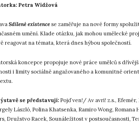
torka: Petra Widžová
ava
Sdílené existence
se zaměřuje na nové formy spolužití
učasném umění. Klade otázku, jak mohou umělecké projek
ivě reagovat na témata, která dnes hýbou společností.
torská koncepce propojuje nové práce umělců s dřívějším
osti i limity sociálně angažovaného a komunitně ori
extu.
ýstavě se představují:
Pojď ven!/ Av avri! z.s., Efemér,
rgely László, Polina Khatsenka, Ramiro Wong, Romana H
rs, Družstvo Racek, Sounáležitost v postsoučasnosti, Te
______________