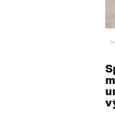
Do
S
m
u
v