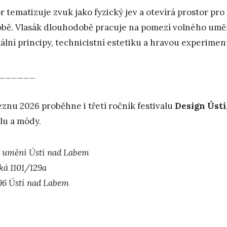
r tematizuje zvuk jako fyzický jev a otevírá prostor pro 
bě. Vlasák dlouhodobě pracuje na pomezí volného umění
kální principy, technicistní estetiku a hravou experimen
______
eznu 2026 proběhne i třetí ročník festivalu
Design Ústí
ilu a módy.
umění Ústí nad Labem
ská 1101/129a
96 Ústí nad Labem