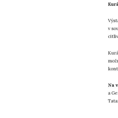
Kurá
Výst
v so
citl
Kurá
možn
kont
Na v
a Ge
Tata
___