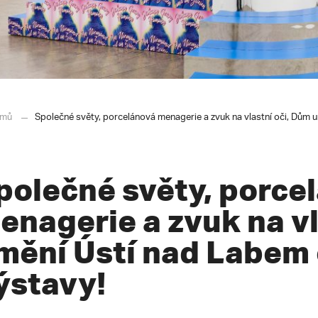
mů
Společné světy, porcelánová menagerie a zvuk na vlastní oči, Dům 
polečné světy, porce
enagerie a zvuk na vl
mění Ústí nad Labem 
ýstavy!