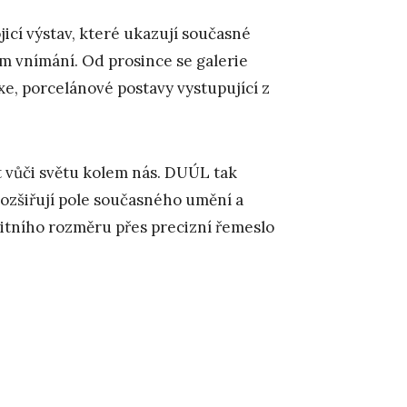
jicí výstav, které ukazují současné
em vnímání. Od prosince se galerie
xe, porcelánové postavy vystupující z
t vůči světu kolem nás. DUÚL tak
ozšiřují pole současného umění a
unitního rozměru přes precizní řemeslo