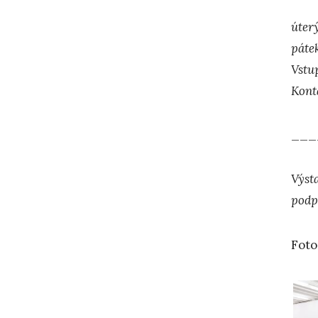
úter
páte
Vstu
Kont
___
Výst
podp
Foto