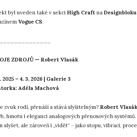
ekt byl uveden také v sekci
High Craft
na
Designbloku 
azínem
Vogue CS
.
______________
OJE ZDROJŮ — Robert Vlasák
2. 2025 – 4. 3. 2026 | Galerie 3
átorka: Adéla Machová
se zvuk rodí, přenáší a stává slyšitelným?
Robert Vlasá
b, hmotu i eleganci analogových přenosových systémů. Di
 slyšet, ale zároveň i „vidět“ – jako stopu, vibraci, proce