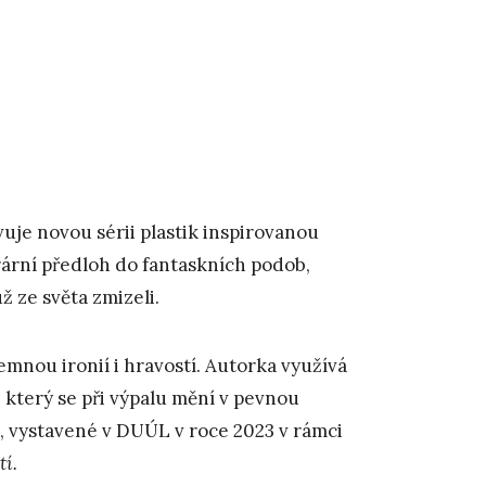
uje novou sérii plastik inspirovanou
erární předloh do fantaskních podob,
ž ze světa zmizeli.
emnou ironií i hravostí. Autorka využívá
 který se při výpalu mění v pevnou
, vystavené v DUÚL v roce 2023 v rámci
tí.