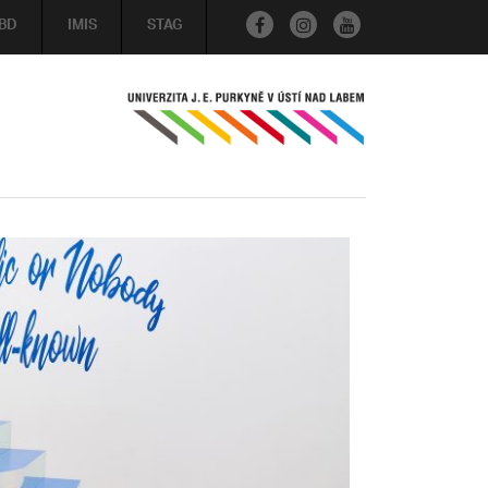
BD
IMIS
STAG