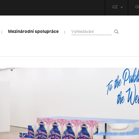
CZ
O
Mezinárodní spolupráce