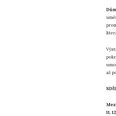
Dům
uměn
prom
lite
Výst
pokr
umož
až p
SDÍ
Mez
11. 1