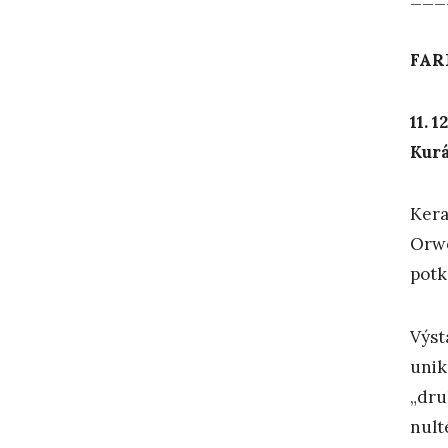
FAR
11. 1
Kurá
Kera
Orw
potk
Výst
unik
„dru
nult