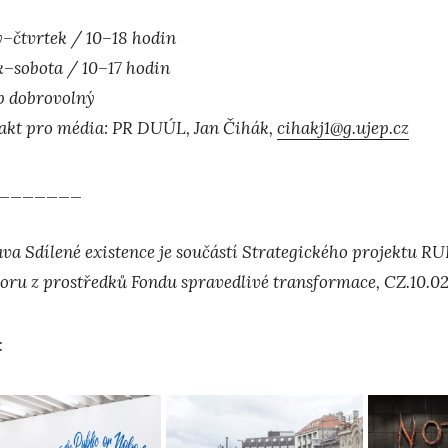
ý–čtvrtek / 10–18 hodin
k–sobota / 10–17 hodin
p dobrovolný
akt pro média: PR DUÚL, Jan Čihák,
cihakj1@g.ujep.cz
_______
ava Sdílené existence je součástí Strategického projektu RU
oru z prostředků Fondu spravedlivé transformace, CZ.10
: