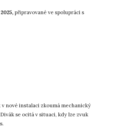
2025,
připravované ve spolupráci s
k
v nové instalaci zkoumá mechanický
vák se ocitá v situaci, kdy lze zvuk
s.