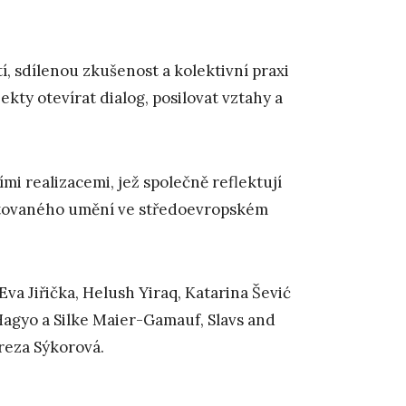
, sdílenou zkušenost a kolektivní praxi
ty otevírat dialog, posilovat vztahy a
i realizacemi, jež společně reflektují
entovaného umění ve středoevropském
 Eva Jiřička, Helush Yiraq, Katarina Šević
agyo a Silke Maier-Gamauf, Slavs and
reza Sýkorová.