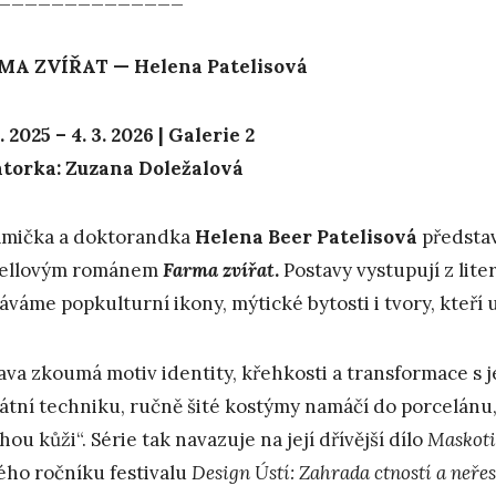
MA ZVÍŘAT — Helena Patelisová
2. 2025 – 4. 3. 2026 | Galerie 2
torka: Zuzana Doležalová
mička a doktorandka
Helena Beer Patelisová
představ
ellovým románem
Farma zvířat
.
Postavy vystupují z lit
áváme popkulturní ikony, mýtické bytosti i tvory, kteří u
ava zkoumá motiv identity, křehkosti a transformace s j
átní techniku, ručně šité kostýmy namáčí do porcelánu,
hou kůži“. Série tak navazuje na její dřívější dílo
Maskoti
ého ročníku festivalu
Design Ústí: Zahrada ctností a neřes