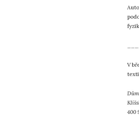
Auto
podo
fyzi
___
V bř
text
Dům 
Klíš
400 