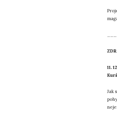
Proj
mag
___
ZDR
11. 1
Kur
Jak 
pohy
nejen