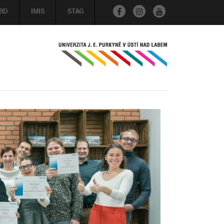
BD
IMIS
STAG