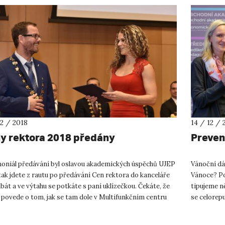
12 / 2018
14 / 12 / 
y rektora 2018 předány
Preven
oniál předávání byl oslavou akademických úspěchů UJEP
Vánoční dá
tak jdete z rautu po předávání Cen rektora do kanceláře
Vánoce? Po
bát a ve výtahu se potkáte s paní uklízečkou. Čekáte, že
tipujeme n
 povede o tom, jak se tam dole v Multifunkčním centru
se celorepu
u...
naše suveré