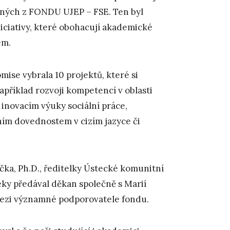
ených z FONDU UJEP – FSE. Ten byl
iciativy, které obohacují akademické
em.
mise vybrala 10 projektů, které si
apříklad rozvoji kompetencí v oblasti
 inovacím výuky sociální práce,
ním dovednostem v cizím jazyce či
áčka, Ph.D., ředitelky Ústecké komunitní
eky předával děkan společně s Marií
 mezi významné podporovatele fondu.