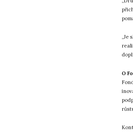
„Dru
přic
pomá
„Je 
real
dopl
O Fo
Fond
inov
podp
růst
Kont