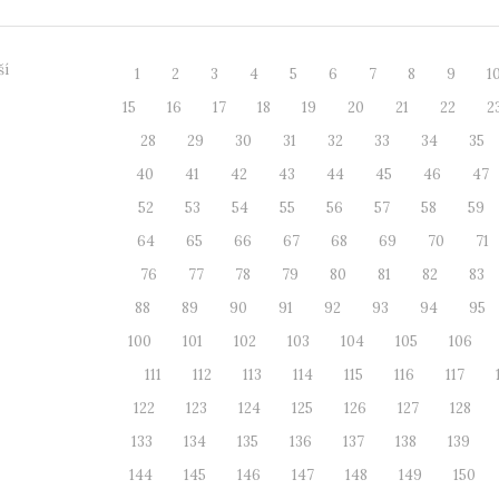
ší
1
2
3
4
5
6
7
8
9
1
15
16
17
18
19
20
21
22
2
28
29
30
31
32
33
34
35
40
41
42
43
44
45
46
47
52
53
54
55
56
57
58
59
64
65
66
67
68
69
70
71
76
77
78
79
80
81
82
83
88
89
90
91
92
93
94
95
100
101
102
103
104
105
106
111
112
113
114
115
116
117
122
123
124
125
126
127
128
133
134
135
136
137
138
139
144
145
146
147
148
149
150