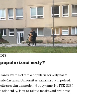
2018
 popularizaci vědy?
 Jaroslavem Petrem o popularizaci vědy nás v
ísle časopisu Universitas zaujal na první pohled.
ože se s tím dennodenně potýkáme. Na FSE UJEP
 odborníky. Jsou to takoví maskovaní hrdinové,
atrně sn...