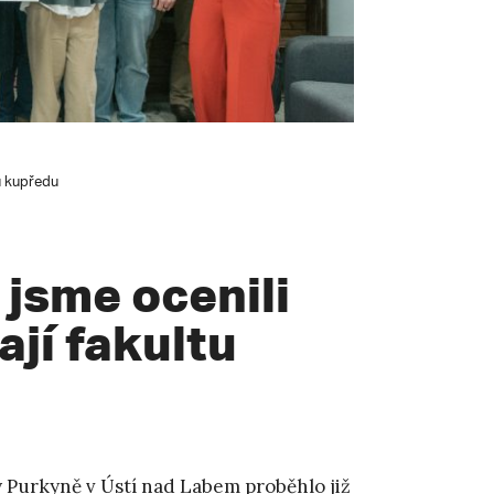
u kupředu
jsme ocenili
ají fakultu
 Purkyně v Ústí nad Labem proběhlo již