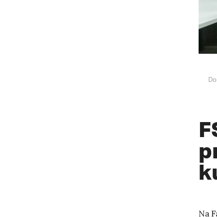
Do
F
p
k
Na F