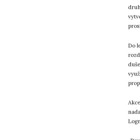
druh
vytv
pros
Do l
rozd
duše
využ
prop
Akce
nada
Logr