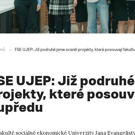
mů
FSE UJEP: Již podruhé jsme ocenili projekty, které posouvají fakult
SE UJEP: Již podruhé 
rojekty, které posouv
upředu
akultě sociálně ekonomické Univerzity Jana Evangelisty