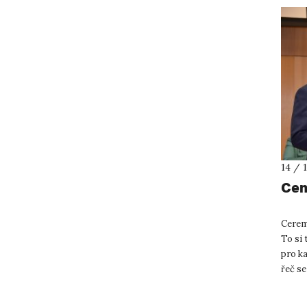
14 / 
Cen
Cerem
To si 
pro ka
řeč se
bude m