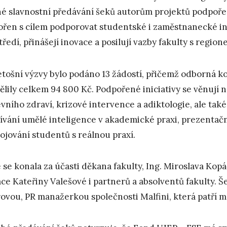
é slavnostní předávání šeků autorům projektů podpoř
ořen s cílem podporovat studentské i zaměstnanecké in
tředí, přinášejí inovace a posilují vazby fakulty s region
etošní výzvy bylo podáno 13 žádostí, přičemž odborná ko
ělily celkem 94 800 Kč. Podpořené iniciativy se věnují n
vního zdraví, krizové intervence a adiktologie, ale také
ívání umělé inteligence v akademické praxi, prezentač
ojování studentů s reálnou praxí.
 se konala za účasti děkana fakulty, Ing. Miroslava Kop
ce Kateřiny Valešové i partnerů a absolventů fakulty. Š
ovou, PR manažerkou společnosti Malfini, která patří