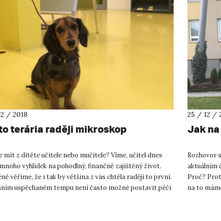
12 / 2018
25 / 12 / 
to terária raději mikroskop
Jak na
 mít z dítěte učitele nebo mučitele? Víme, učitel dnes
Rozhovor s
noho vyhlídek na pohodlný, finančně zajištěný život.
aktuálním č
ě věříme, že i tak by většina z vás chtěla raději to první.
Proč? Prot
šním uspěchaném tempu není často možné postavit péči
na to máme
c...
kteří se op