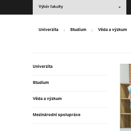
Výběr fakulty
Univerzita
Studium
Věda a výzkum
Univerzita
Studium
Věda a výzkum
Mezinárodní spolupráce