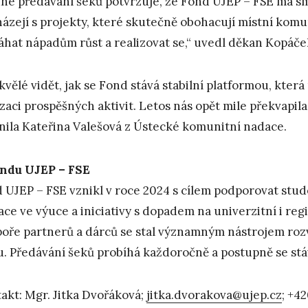
hé předávání šeků potvrzuje, že Fond UJEP – FSE má smy
házejí s projekty, které skutečně obohacují místní ko
hat nápadům růst a realizovat se,“ uvedl děkan Kopáče
skvělé vidět, jak se Fond stává stabilní platformou, kter
izaci prospěšných aktivit. Letos nás opět mile překvapil
nila Kateřina Valešová z Ústecké komunitní nadace.
ndu UJEP – FSE
 UJEP – FSE vznikl v roce 2024 s cílem podporovat stu
ace ve výuce a iniciativy s dopadem na univerzitní i reg
oře partnerů a dárců se stal významným nástrojem rozv
u. Předávání šeků probíhá každoročně a postupně se stáv
akt: Mgr. Jitka Dvořáková;
jitka.dvorakova@ujep.cz
; +4