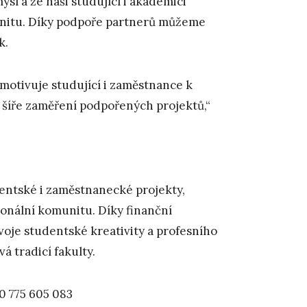
sl a že naši studující i akademici
munitu. Díky podpoře partnerů můžeme
k.
á motivuje studující i zaměstnance k
a šíře zaměření podpořených projektů,“
dentské i zaměstnanecké projekty,
ionální komunitu. Díky finanční
oje studentské kreativity a profesního
á tradicí fakulty.
20 775 605 083