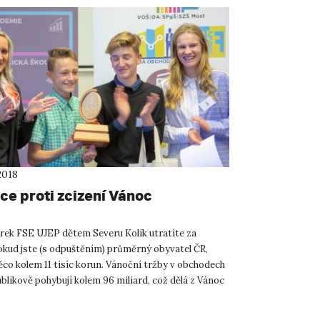
2018
ce proti zcizení Vánoc
rek FSE UJEP dětem Severu Kolik utratíte za
kud jste (s odpuštěním) průměrný obyvatel ČR,
ěco kolem 11 tisíc korun. Vánoční tržby v obchodech
blikově pohybují kolem 96 miliard, což dělá z Vánoc
nně n...