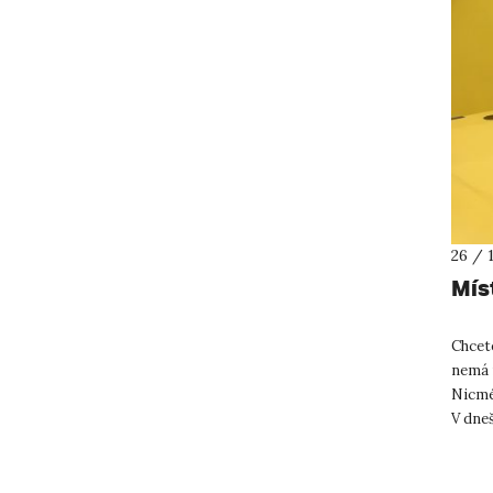
26 / 
Mís
Chcete
nemá m
Nicmén
V dne
o domá