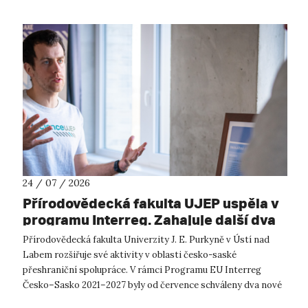
24 / 07 / 2026
Přírodovědecká fakulta UJEP uspěla v
programu Interreg. Zahajuje další dva
přeshraniční projekty se saskými
Přírodovědecká fakulta Univerzity J. E. Purkyně v Ústí nad
partnery
Labem rozšiřuje své aktivity v oblasti česko-saské
přeshraniční spolupráce. V rámci Programu EU Interreg
Česko–Sasko 2021–2027 byly od července schváleny dva nové
projekty, které propojí české ...