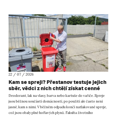
22 / 07 / 2026
Kam se spreji? Přestanov testuje jejich
sběr, vědci z nich chtějí získat cenné
kovy
Deodorant, lak na vlasy, barva nebo kartuše do vařiče. Spreje
jsou běžnou součástí domácností, po použití ale často není
jasné, kam s nimi. V běžném odpadu končí natlakované spreje,
což jsou obaly plné hořlavých plynů. Fakulta životního