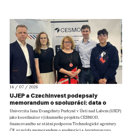
prostředí UJ...
14 / 07 / 2026
UJEP a Czechinvest podepsaly
memorandum o spolupráci: data o
podnikatelském prostředí posílí
Univerzita Jana Evangelisty Purkyně v Ústí nad Labem (UJEP)
výzkum CESMOD
jako koordinátor výzkumného projektu CESMOD,
financovaného se státní podporou Technologické agentury
ČR, uzavřela memorandum o spolupráci s Agenturou pro