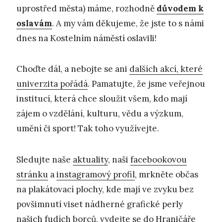
uprostřed města) máme, rozhodně
důvodem k
oslavám
. A my vám děkujeme, že jste to s námi
dnes na Kostelním náměstí oslavili!
Choďte dál, a nebojte se ani
dalších akcí, které
univerzita pořádá
. Pamatujte, že jsme veřejnou
institucí, která chce sloužit všem, kdo mají
zájem o vzdělání, kulturu, vědu a výzkum,
umění či sport! Tak toho využívejte.
Sledujte naše
aktuality
, naši
facebookovou
stránku
a
instagramový profil
, mrkněte občas
na plakátovací plochy, kde mají ve zvyku bez
povšimnutí viset nádherné grafické perly
našich
fudích borců
, vydejte se do
Hraničáře