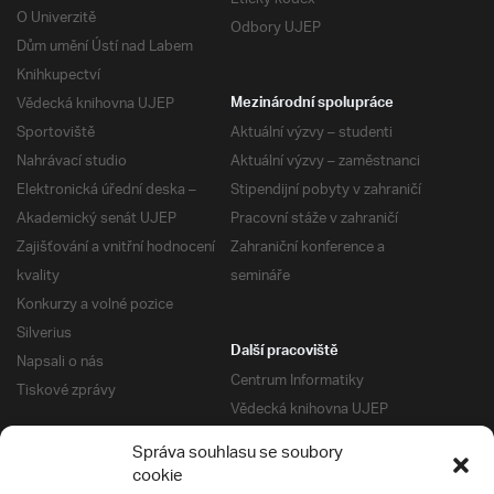
O Univerzitě
Odbory UJEP
Dům umění Ústí nad Labem
Knihkupectví
Vědecká knihovna UJEP
Mezinárodní spolupráce
Sportoviště
Aktuální výzvy – studenti
Nahrávací studio
Aktuální výzvy – zaměstnanci
Elektronická úřední deska –
Stipendijní pobyty v zahraničí
Akademický senát UJEP
Pracovní stáže v zahraničí
Zajišťování a vnitřní hodnocení
Zahraniční konference a
kvality
semináře
Konkurzy a volné pozice
Silverius
Další pracoviště
Napsali o nás
Centrum Informatiky
Tiskové zprávy
Vědecká knihovna UJEP
Správa kolejí a menz
Správa souhlasu se soubory
Univerzitní centrum podpory
Pro absolventy
cookie