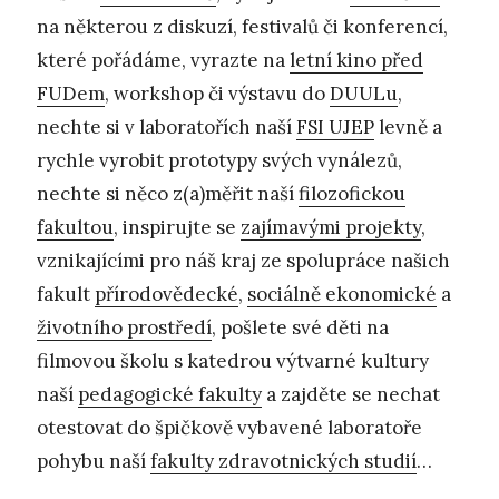
na některou z diskuzí, festivalů či konferencí,
které pořádáme, vyrazte na
letní kino před
FUDem
, workshop či výstavu do
DUULu
,
nechte si v laboratořích naší
FSI UJEP
levně a
rychle vyrobit prototypy svých vynálezů,
nechte si něco z(a)měřit naší
filozofickou
fakultou
, inspirujte se
zajímavými projekty
,
vznikajícími pro náš kraj ze spolupráce našich
fakult
přírodovědecké
,
sociálně ekonomické
a
životního prostředí
, pošlete své děti na
filmovou školu s katedrou výtvarné kultury
naší
pedagogické fakulty
a zajděte se nechat
otestovat do špičkově vybavené laboratoře
pohybu naší
fakulty zdravotnických studií
…