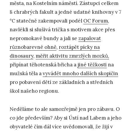
města, na Kostelním náměstí. Zástupci celkem
8 chrabrých fakult a jedné udatné knihovny v 7
°C statečně zakempovali podél
OC Forum
,
navlékli si slušivá trička s motivem akce přes
nepromokavé bundy a jali se
zapalovat
různobarevné ohně
,
roztápět pícky na
dinosaury
,
měřit aktivitu zmrzlých mozků,
připínat těhotenská břicha a
jiné těžkosti
na
mužská těla a
vyvádět mnoho dalších skopičin
pro pobavení dětí ze základních a středních
škol našeho regionu.
Neděláme to ale samozřejmě jen pro zábavu. O
co jde především? Aby si Ústí nad Labem a jeho
obyvatelé čím dál více uvědomovali, že žijí v