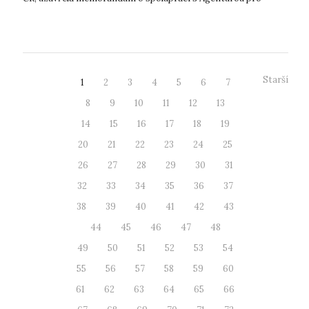
podporu podnikání a investic CzechInve...
Starší
1
2
3
4
5
6
7
8
9
10
11
12
13
14
15
16
17
18
19
20
21
22
23
24
25
26
27
28
29
30
31
32
33
34
35
36
37
38
39
40
41
42
43
44
45
46
47
48
49
50
51
52
53
54
55
56
57
58
59
60
61
62
63
64
65
66