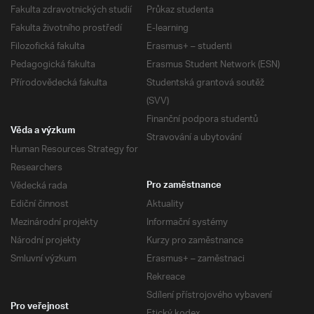
Fakulta zdravotnických studií
Průkaz studenta
Fakulta životního prostředí
E-learning
Filozofická fakulta
Erasmus+ – studenti
Pedagogická fakulta
Erasmus Student Network (ESN)
Přírodovědecká fakulta
Studentská grantová soutěž
(SVV)
Finanční podpora studentů
Věda a výzkum
Stravování a ubytování
Human Resources Strategy for
Researchers
Vědecká rada
Pro zaměstnance
Ediční činnost
Aktuality
Mezinárodní projekty
Informační systémy
Národní projekty
Kurzy pro zaměstnance
Smluvní výzkum
Erasmus+ – zaměstnaci
Rekreace
Sdílení přístrojového vybavení
Pro veřejnost
Etický kodex