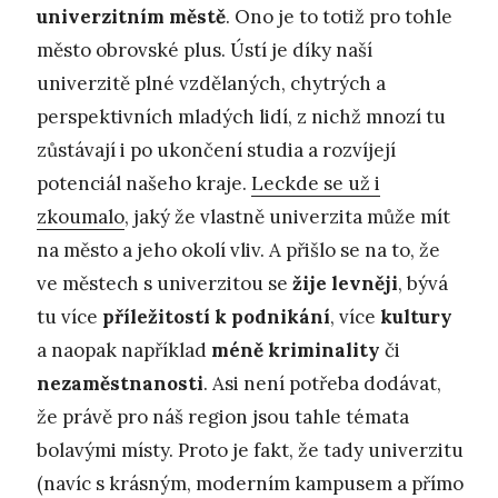
univerzitním městě
. Ono je to totiž pro tohle
město obrovské plus. Ústí je díky naší
univerzitě plné vzdělaných, chytrých a
perspektivních mladých lidí, z nichž mnozí tu
zůstávají i po ukončení studia a rozvíjejí
potenciál našeho kraje.
Leckde se už i
zkoumalo
, jaký že vlastně univerzita může mít
na město a jeho okolí vliv. A přišlo se na to, že
ve městech s univerzitou se
žije levněji
, bývá
tu více
příležitostí k podnikání
, více
kultury
a naopak například
méně kriminality
či
nezaměstnanosti
. Asi není potřeba dodávat,
že právě pro náš region jsou tahle témata
bolavými místy. Proto je fakt, že tady univerzitu
(navíc s krásným, moderním kampusem a přímo