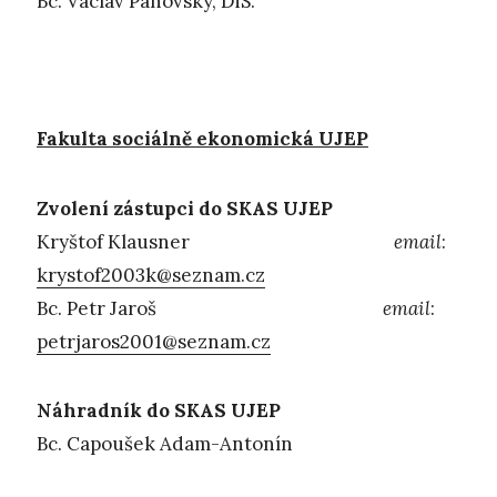
Bc. Václav Panovský, DiS.
Fakulta sociálně ekonomická UJEP
Zvolení zástupci do SKAS UJEP
Kryštof Klausner
email
:
krystof2003k@seznam.cz
Bc. Petr Jaroš
email
:
petrjaros2001@seznam.cz
Náhradník do SKAS UJEP
Bc. Capoušek Adam-Antonín