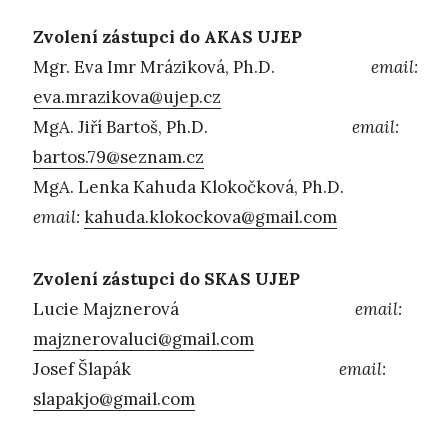
Zvolení zástupci do AKAS UJEP
Mgr. Eva Imr Mráziková, Ph.D.
email:
eva.mrazikova@ujep.cz
MgA. Jiří Bartoš, Ph.D.
email:
bartos.79@seznam.cz
MgA. Lenka Kahuda Klokočková, Ph.D.
email:
kahuda.klokockova@gmail.com
Zvolení zástupci do SKAS UJEP
Lucie Majznerová
email:
majznerovaluci@gmail.com
Josef Šlapák
email:
slapakjo@gmail.com