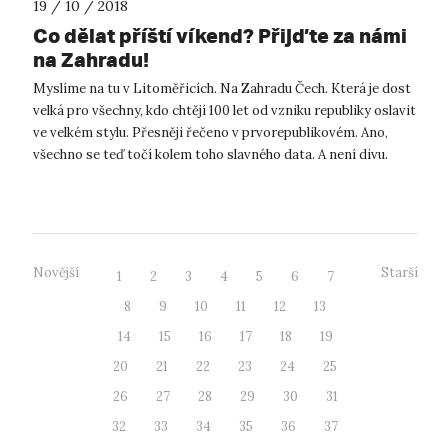
19 / 10 / 2018
Co dělat příští víkend? Přijďte za námi
na Zahradu!
Myslíme na tu v Litoměřicích. Na Zahradu Čech. Která je dost
velká pro všechny, kdo chtějí 100 let od vzniku republiky oslavit
ve velkém stylu. Přesněji řečeno v prvorepublikovém. Ano,
všechno se teď točí kolem toho slavného data. A není divu.
Vždyť p...
Novější
Starší
1
2
3
4
5
6
7
8
9
10
11
12
13
14
15
16
17
18
19
20
21
22
23
24
25
26
27
28
29
30
31
32
33
34
35
36
37