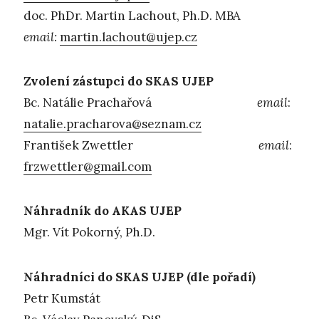
doc. PhDr. Martin Lachout, Ph.D. MBA
email:
martin.lachout@ujep.cz
Zvolení zástupci do SKAS UJEP
Bc. Natálie Prachařová
email
:
natalie.pracharova@seznam.cz
František Zwettler
email
:
frzwettler@gmail.com
Náhradník do AKAS UJEP
Mgr. Vít Pokorný, Ph.D.
Náhradníci do SKAS UJEP (dle pořadí)
Petr Kumstát