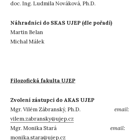
doc. Ing. Ludmila Nováková, Ph.D.
Náhradníci do SKAS UJEP (dle pořadí)
Martin Belan
Michal Málek
Filozofická fakulta UJEP
Zvolení zástupci do AKAS UJEP
Mgr. Vilém Zábranský, Ph.D.
email
:
vilem.zabransky@ujep.cz
Mgr. Monika Stará
email:
monika.stara@ujep.cz