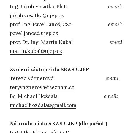
Ing. Jakub Vosátka, Ph.D.
email
:
jakub.vosatka@ujep.cz
prof. Ing. Pavel Janoš, CSc.
email
:
pavel.janos@ujep.cz
prof. Dr. Ing. Martin Kubal
email
:
martin.kubal@ujep.cz
Zvolení zástupci do SKAS UJEP
Tereza Vágnerová
email
:
teryvagnerova@seznam.cz
Bc. Michael Hožďala
email
:
michaelhozdala@gmail.com
Náhradníci do AKAS UJEP (dle pořadí)
Ing. Jitka Elznicová, Ph.D.