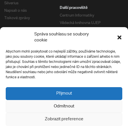
Silverius
Další pracoviště
Napsali o nás
Centrum Informatiky
Tiskové zprávy
Vědecká knihovna UJEP
Správa kolejí a menz
Správa souhlasu se soubory
Univerzitní centrum podpory
Pro absolventy
cookie
Klub absolventů
Abychom mohli poskytovat co nejlepší zážitky, používáme technologie,
Silverius
jako jsou soubory cookie, které ukládají informace o zařízení a/nebo k nim
Pro uchazeče
přistupují. Souhlas s těmito technologiemi nám umožní zpracovávat údaje,
Přijímací řízení
jako je chování při prohlížení nebo jedinečné ID na těchto stránkách.
Neudělení souhlasu nebo jeho odvolání může negativně ovlivnit některé
E-prihlaska
Ochrana soukromí
funkce a vlastnosti.
Podmínky přijímacího řízení
Přípravné kurzy
Přijmout
Odmítnout
Všechna práva vyhrazena
Zobrazit preference