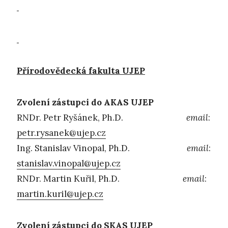
Přírodovědecká fakulta UJEP
Zvolení zástupci do AKAS UJEP
RNDr. Petr Ryšánek, Ph.D.
email
:
petr.rysanek@ujep.cz
Ing. Stanislav Vinopal, Ph.D.
email
:
stanislav.vinopal@ujep.cz
RNDr. Martin Kuřil, Ph.D.
email
:
martin.kuril@ujep.cz
Zvolení zástupci do SKAS UJEP