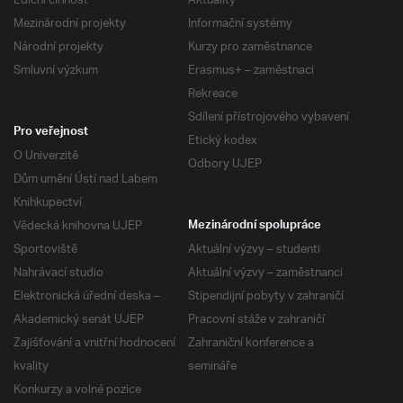
Ediční činnost
Aktuality
Mezinárodní projekty
Informační systémy
Národní projekty
Kurzy pro zaměstnance
Smluvní výzkum
Erasmus+ – zaměstnaci
Rekreace
Sdílení přístrojového vybavení
Pro veřejnost
Etický kodex
O Univerzitě
Odbory UJEP
Dům umění Ústí nad Labem
Knihkupectví
Vědecká knihovna UJEP
Mezinárodní spolupráce
Sportoviště
Aktuální výzvy – studenti
Nahrávací studio
Aktuální výzvy – zaměstnanci
Elektronická úřední deska –
Stipendijní pobyty v zahraničí
Akademický senát UJEP
Pracovní stáže v zahraničí
Zajišťování a vnitřní hodnocení
Zahraniční konference a
kvality
semináře
Konkurzy a volné pozice