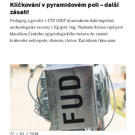
Kličkování v pyramidovém poli – další
zásah!
Pedagog a geodet z FŽP UJEP účastníkem další úspěšné
archeologické sezony v Egyptě. Ing. Vladimír Brůna vyjel pod
hlavičkou Českého egyptologického ústavu do známé
královské nekropole, Abúsíru, i letos. Začátkem října nám
odtamtud přivezl zprávy o dal...
22 / 10 / 2018