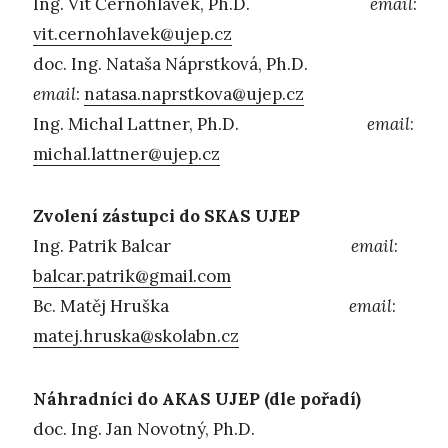
Ing. Vít Černohlávek, Ph.D.
email
:
vit.cernohlavek@ujep.cz
doc. Ing. Nataša Náprstková, Ph.D.
email
:
natasa.naprstkova@ujep.cz
Ing. Michal Lattner, Ph.D.
email
:
michal.lattner@ujep.cz
Zvolení zástupci do SKAS UJEP
Ing. Patrik Balcar
email
:
balcar.patrik@gmail.com
Bc. Matěj Hruška
email
:
matej.hruska@skolabn.cz
Náhradníci do AKAS UJEP (dle pořadí)
doc. Ing. Jan Novotný, Ph.D.