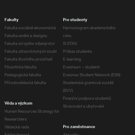
Fakulty
Pro studenty
Fakulta sociálně ekonomická
Harmonogram akademického
Fakulta umění a designu
roku
Fakulta strojního inženýrství
IS STAG
Fakulta zdravotnických studií
Průkaz studenta
Fakulta životního prostředí
E-learning
Filozofická fakulta
Erasmus+ – studenti
Pedagogická fakulta
Erasmus Student Network (ESN)
Přírodovědecká fakulta
Studentská grantová soutěž
(SVV)
Finanční podpora studentů
Věda a výzkum
Stravování a ubytování
Human Resources Strategy for
Researchers
Vědecká rada
Pro zaměstnance