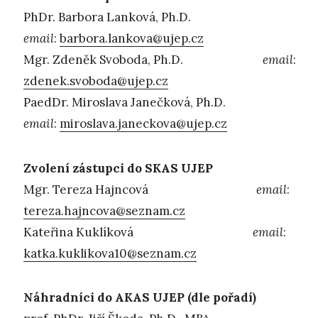
PhDr. Barbora Lanková, Ph.D.
email
:
barbora.lankova@ujep.cz
Mgr. Zdeněk Svoboda, Ph.D.
email
:
zdenek.svoboda@ujep.cz
PaedDr. Miroslava Janečková, Ph.D.
email
:
miroslava.janeckova@ujep.cz
Zvolení zástupci do SKAS UJEP
Mgr. Tereza Hajncová
email
:
tereza.hajncova@seznam.cz
Kateřina Kuklíková
email
:
katka.kuklikova10@seznam.cz
Náhradníci do AKAS UJEP (dle pořadí)