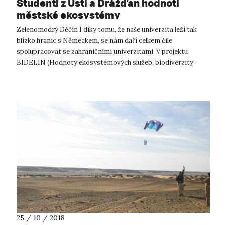
Studenti z Ústí a Drážďan hodnotí
městské ekosystémy
Zelenomodrý Děčín I díky tomu, že naše univerzita leží tak
blízko hranic s Německem, se nám daří celkem čile
spolupracovat se zahraničními univerzitami. V projektu
BIDELIN (Hodnoty ekosystémových služeb, biodiverzity
a zeleno‑modré infrastruktury ve m...
25 / 10 / 2018