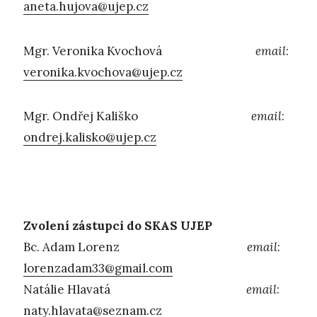
aneta.hujova@ujep.cz
Mgr. Veronika Kvochová
email
:
veronika.kvochova@ujep.cz
Mgr. Ondřej Kališko
email
:
ondrej.kalisko@ujep.cz
Zvolení zástupci do SKAS UJEP
Bc. Adam Lorenz
email
:
lorenzadam33@gmail.com
Natálie Hlavatá
email
:
naty.hlavata@seznam.cz