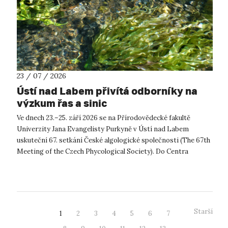
23 / 07 / 2026
Ústí nad Labem přivítá odborníky na
výzkum řas a sinic
Ve dnech 23.–25. září 2026 se na Přírodovědecké fakultě
Univerzity Jana Evangelisty Purkyně v Ústí nad Labem
uskuteční 67. setkání České algologické společnosti (The 67th
Meeting of the Czech Phycological Society). Do Centra
přírodovědných a technickýc...
Starší
1
2
3
4
5
6
7