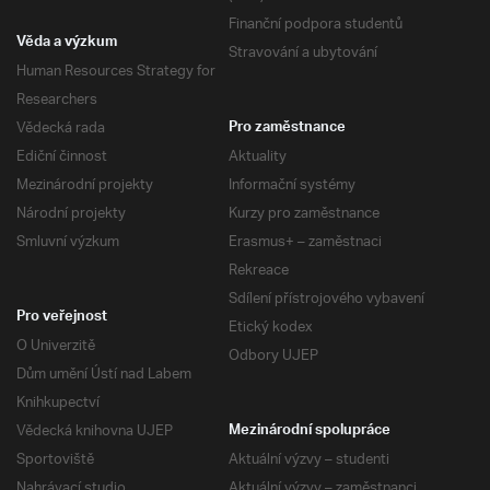
Finanční podpora studentů
Věda a výzkum
Stravování a ubytování
Human Resources Strategy for
Researchers
Vědecká rada
Pro zaměstnance
Ediční činnost
Aktuality
Mezinárodní projekty
Informační systémy
Národní projekty
Kurzy pro zaměstnance
Smluvní výzkum
Erasmus+ – zaměstnaci
Rekreace
Sdílení přístrojového vybavení
Pro veřejnost
Etický kodex
O Univerzitě
Odbory UJEP
Dům umění Ústí nad Labem
Knihkupectví
Vědecká knihovna UJEP
Mezinárodní spolupráce
Sportoviště
Aktuální výzvy – studenti
Nahrávací studio
Aktuální výzvy – zaměstnanci