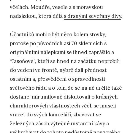
včelách. Moudře, vesele a s moravskou
nadsázkou, která dělá
s drsnými seveřany divy
.
Účastníků mohlo být něco kolem stovky,
protože po původních asi 70 sklenicích s
originálními nálepkami se ihned zaprášilo a
“Jasoňové”, kteří se hned na začátku neprobili
do vedení ve frontě, nýbrž dali přednost
ostatním a, přesvědčeni o spravedlnosti
světového řádu a o tom, že se na ně určitě také
dostane, mírumilovně diskutovali o krásných
charakterových vlastnostech včel, se museli
vracet do svých kanceláří, zbavovat se
železných zásob výtečné instantní kávy a
vyškrabávat do tohoto
nedůstojně nouzového