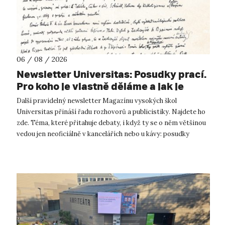
06 / 08 / 2026
Newsletter Universitas: Posudky prací.
Pro koho je vlastně děláme a jak je
správně psát?
Další pravidelný newsletter Magazínu vysokých škol
Universitas přináší řadu rozhovorů a publicistiky. Najdete ho
zde. Téma, které přitahuje debaty, i když ty se o něm většinou
vedou jen neoficiálně v kancelářích nebo u kávy: posudky
diplomových prací....