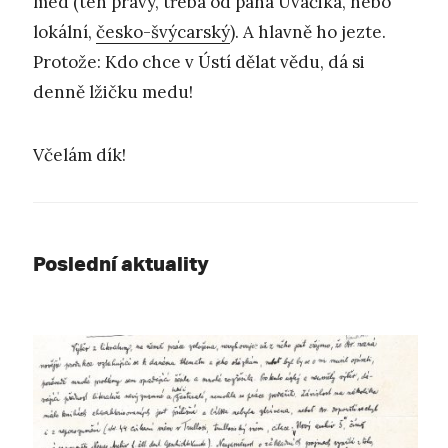
med (ten pravý, třeba od pana Uváčika, nebo
lokální,
česko-švýcarský
). A hlavně ho jezte.
Protože: Kdo chce v Ústí dělat vědu, dá si
denně lžičku medu!
Včelám dík!
Poslední aktuality