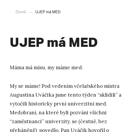
Domů
UJEP má MED
UJEP má MED
Máma má mísu, my máme med.
My se máme! Pod vedením včelařského mistra
Augustina Uváčika jsme tento týden “sklidili” a
vytočili historicky první univerzitní med.
Medobraní, na které byli pozváni všichni
“zaměstnanci” univerzity, se (čestně, bez
přehánění!) povedlo. Pan Uváčik hovořil o