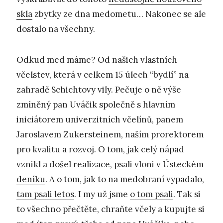
skla
zbytky ze dna medometu… Nakonec se ale
dostalo na všechny.
Odkud med máme? Od našich vlastních
včelstev, která v celkem 15 úlech “bydlí” na
zahradě Schichtovy vily. Pečuje o ně výše
zmíněný pan Uváčik společně s hlavním
iniciátorem univerzitních včelínů, panem
Jaroslavem Zukersteinem, naším prorektorem
pro kvalitu a rozvoj. O tom, jak celý nápad
vznikl a došel realizace,
psali vloni v Ústeckém
deníku
. A o tom, jak to na medobraní vypadalo,
tam psali letos
. I my už jsme
o tom psali
. Tak si
to všechno přečtěte, chraňte včely a kupujte si