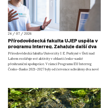
24 / 07 / 2026
Přírodovědecká fakulta UJEP uspěla v
programu Interreg. Zahajuje další dva
přeshraniční projekty se saskými
Přírodovědecká fakulta Univerzity J. E. Purkyně v Ústí nad
partnery
Labem rozšiřuje své aktivity v oblasti česko-saské
přeshraniční spolupráce. V rámci Programu EU Interreg
Česko–Sasko 2021–2027 byly od července schváleny dva nové
projekty, které propojí české ...