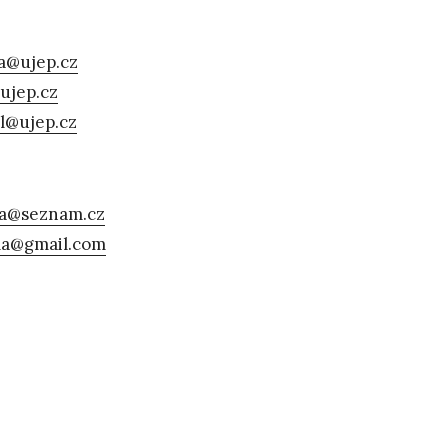
a@ujep.cz
ujep.cz
l@ujep.cz
va@seznam.cz
la@gmail.com