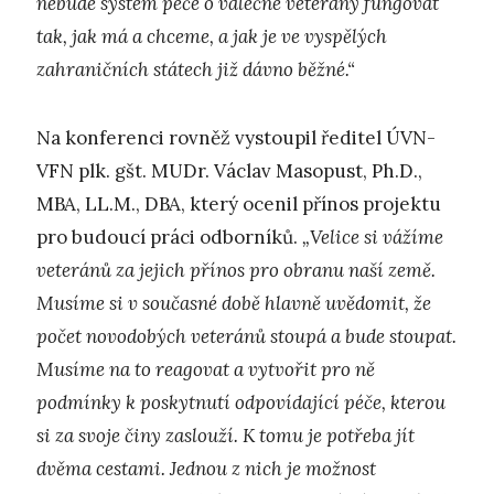
nebude systém péče o válečné veterány fungovat
tak, jak má a chceme, a jak je ve vyspělých
zahraničních státech již dávno běžné.“
Na konferenci rovněž vystoupil ředitel ÚVN-
VFN plk. gšt. MUDr. Václav Masopust, Ph.D.,
MBA, LL.M., DBA, který ocenil přínos projektu
pro budoucí práci odborníků.
„Velice si vážíme
veteránů za jejich přínos pro obranu naší země.
Musíme si v současné době hlavně uvědomit, že
počet novodobých veteránů stoupá a bude stoupat.
Musíme na to reagovat a vytvořit pro ně
podmínky k poskytnutí odpovídající péče, kterou
si za svoje činy zaslouží. K tomu je potřeba jít
dvěma cestami. Jednou z nich je možnost