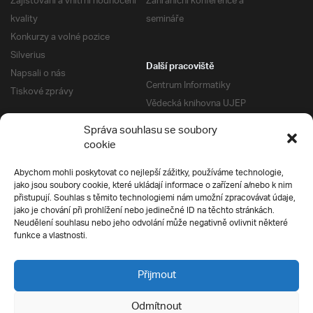
Zajišťování a vnitřní hodnocení
Zahraniční konference a
kvality
semináře
Konkurzy a volné pozice
Silverius
Další pracoviště
Napsali o nás
Centrum Informatiky
Tiskové zprávy
Vědecká knihovna UJEP
Správa kolejí a menz
Správa souhlasu se soubory
Univerzitní centrum podpory
Pro absolventy
cookie
Klub absolventů
Abychom mohli poskytovat co nejlepší zážitky, používáme technologie,
Silverius
jako jsou soubory cookie, které ukládají informace o zařízení a/nebo k nim
Pro uchazeče
přistupují. Souhlas s těmito technologiemi nám umožní zpracovávat údaje,
Přijímací řízení
jako je chování při prohlížení nebo jedinečné ID na těchto stránkách.
Neudělení souhlasu nebo jeho odvolání může negativně ovlivnit některé
E-prihlaska
Ochrana soukromí
funkce a vlastnosti.
Podmínky přijímacího řízení
Přípravné kurzy
Přijmout
Odmítnout