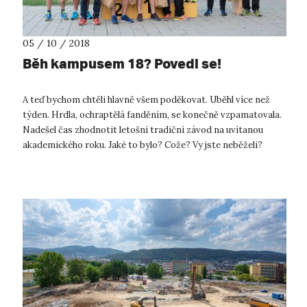
05 / 10 / 2018
Běh kampusem 18? Povedl se!
A teď bychom chtěli hlavně všem poděkovat. Uběhl více než
týden. Hrdla, ochraptělá fanděním, se konečně vzpamatovala.
Nadešel čas zhodnotit letošní tradiční závod na uvítanou
akademického roku. Jaké to bylo? Cože? Vy jste neběželi?
Nefandili? Dobře...