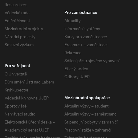
Researchers
Vědecká rada
Pro zaměstnance
Ediční činnost
Aktuality
Mezinárodní projekty
Informační systémy
Národní projekty
Kurzy pro zaměstnance
Smluvní výzkum
Erasmus+ – zaměstnaci
Rekreace
Sdílení přístrojového vybavení
Pro veřejnost
Etický kodex
O Univerzitě
Odbory UJEP
Dům umění Ústí nad Labem
Knihkupectví
Vědecká knihovna UJEP
Mezinárodní spolupráce
Sportoviště
Aktuální výzvy – studenti
Nahrávací studio
Aktuální výzvy – zaměstnanci
Elektronická úřední deska –
Stipendijní pobyty v zahraničí
Akademický senát UJEP
Pracovní stáže v zahraničí