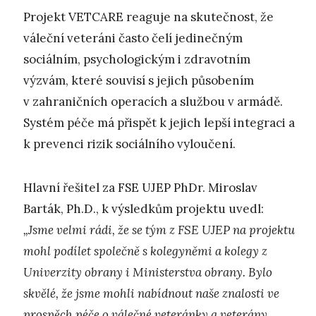
Projekt VETCARE reaguje na skutečnost, že
váleční veteráni často čelí jedinečným
sociálním, psychologickým i zdravotním
výzvám, které souvisí s jejich působením
v zahraničních operacích a službou v armádě.
Systém péče má přispět k jejich lepší integraci a
k prevenci rizik sociálního vyloučení.
Hlavní řešitel za FSE UJEP PhDr. Miroslav
Barták, Ph.D., k výsledkům projektu uvedl:
„Jsme velmi rádi, že se tým z FSE UJEP na projektu
mohl podílet společně s kolegyněmi a kolegy z
Univerzity obrany i Ministerstva obrany. Bylo
skvělé, že jsme mohli nabídnout naše znalosti ve
prospěch péče o válečné veteránky a veterány.