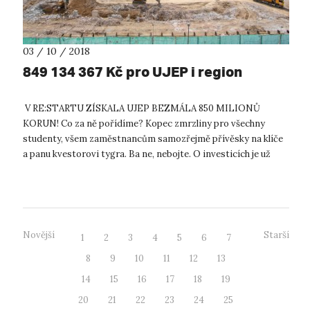
03 / 10 / 2018
849 134 367 Kč pro UJEP i region
V RE:STARTU ZÍSKALA UJEP BEZMÁLA 850 MILIONŮ
KORUN! Co za ně pořídíme? Kopec zmrzliny pro všechny
studenty, všem zaměstnancům samozřejmě přívěsky na klíče
a panu kvestorovi tygra. Ba ne, nebojte. O investicích je už
předem rozhodnuto, a to tak, aby r...
Novější
Starší
1
2
3
4
5
6
7
8
9
10
11
12
13
14
15
16
17
18
19
20
21
22
23
24
25