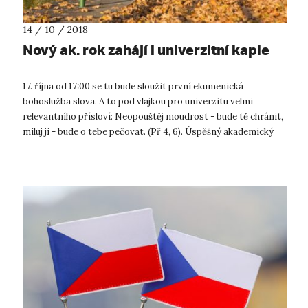
14 / 10 / 2018
Nový ak. rok zahájí i univerzitní kaple
17. října od 17:00 se tu bude sloužit první ekumenická
bohoslužba slova. A to pod vlajkou pro univerzitu velmi
relevantního přísloví: Neopouštěj moudrost - bude tě chránit,
miluj ji - bude o tebe pečovat. (Př 4, 6). Úspěšný akademický
rok je zkrátk...