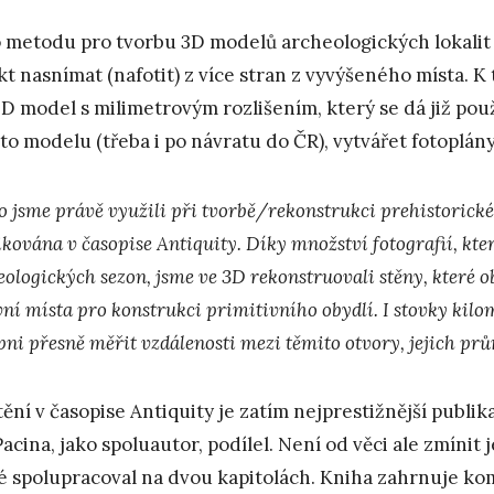
 metodu pro tvorbu 3D modelů archeologických lokalit j
kt nasnímat (nafotit) z více stran z vyvýšeného místa. K
3D model s milimetrovým rozlišením, který se dá již pou
to modelu (třeba i po návratu do ČR), vytvářet fotoplán
 jsme právě využili při tvorbě/rekonstrukci prehistorického
ikována v časopise Antiquity. Díky množství fotografií, kte
ologických sezon, jsme ve 3D rekonstruovali stěny, které ob
ní místa pro konstrukci primitivního obydlí. I stovky kilom
pni přesně měřit vzdálenosti mezi těmito otvory, jejich pr
tění v časopise Antiquity je zatím nejprestižnější publi
Pacina, jako spoluautor, podílel. Není od věci ale zmínit j
é spolupracoval na dvou kapitolách. Kniha zahrnuje k