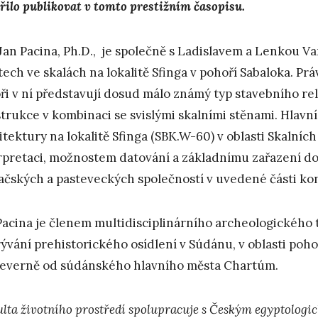
řilo publikovat v tomto prestižním časopisu.
 Jan Pacina, Ph.D., je společně s Ladislavem a Lenkou 
tech ve skalách na lokalitě Sfinga v pohoří Sabaloka. Práv
ři v ní představují dosud málo známý typ stavebního rel
trukce v kombinaci se svislými skalními stěnami. Hlavn
itektury na lokalitě Sfinga (SBK.W-60) v oblasti Skalních
rpretaci, možnostem datování a základnímu zařazení do
ačských a pasteveckých společností v uvedené části ko
Pacina je členem multidisciplinárního archeologického 
ývání prehistorického osídlení v Súdánu, v oblasti pohoří
everně od súdánského hlavního města Chartúm.
ulta životního prostředí spolupracuje s Českým egyptologic