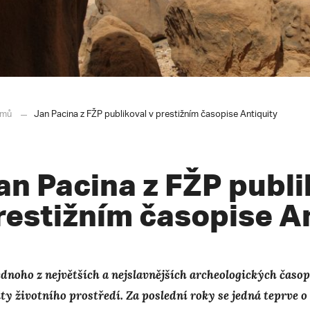
mů
Jan Pacina z FŽP publikoval v prestižním časopise Antiquity
an Pacina z FŽP publi
restižním časopise A
ednoho z největších a nejslavnějších archeologických časop
lty životního prostředí. Za poslední roky se jedná teprve 