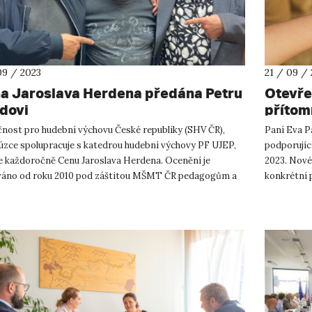
09 / 2023
21 / 09 /
a Jaroslava Herdena předána Petru
Otevřen
dovi
přítom
čnost pro hudební výchovu České republiky (SHV ČR),
Paní Eva P
 úzce spolupracuje s katedrou hudební výchovy PF UJEP,
podporující
je každoročně Cenu Jaroslava Herdena. Ocenění je
2023. Nové
váno od roku 2010 pod záštitou MŠMT ČR pedagogům a
konkrétní p
ostem umělecké sféry...
Sociální k...