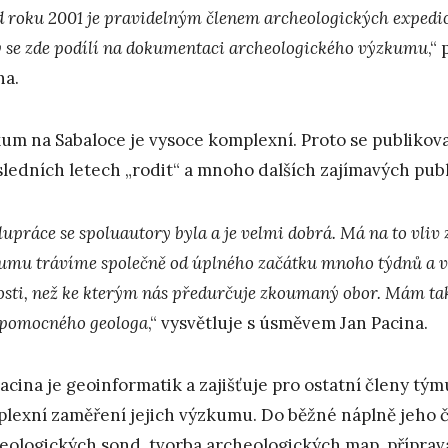
od roku 2001 je pravidelným členem archeologických exped
ý se zde podílí na dokumentaci archeologického výzkumu
,“
na.
um na Sabaloce je vysoce komplexní. Proto se publikova
sledních letech „rodit“ a mnoho dalších zajímavých publi
upráce se spoluautory byla a je velmi dobrá. Má na to vliv 
umu trávíme společně od úplného začátku mnoho týdnů a v
osti, než ke kterým nás předurčuje zkoumaný obor. Mám tak
 pomocného geologa
,“ vysvětluje s úsměvem Jan Pacina.
Pacina je geoinformatik a zajišťuje pro ostatní členy tým
lexní zaměření jejich výzkumu. Do běžné náplně jeho č
eologických sond, tvorba archeologických map, příprav