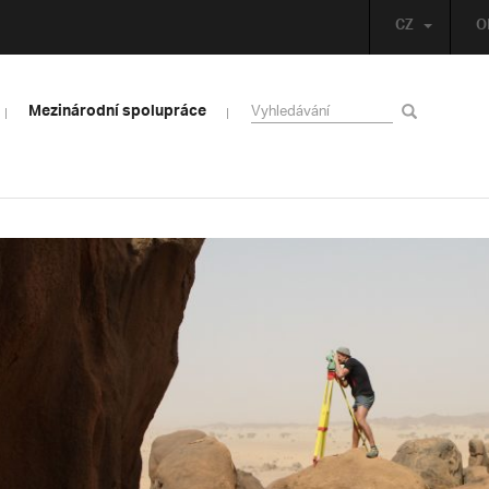
CZ
O
Mezinárodní spolupráce