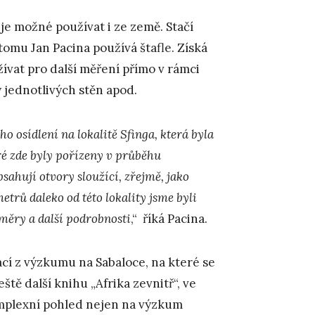
e možné používat i ze země. Stačí
 tomu Jan Pacina používá štafle. Získá
žívat pro další měření přímo v rámci
y jednotlivých stěn apod.
 osídlení na lokalitě Sfinga, která byla
ré zde byly pořízeny v průběhu
sahují otvory sloužící, zřejmě, jako
etrů daleko od této lokality jsme byli
ůměry a další podrobnosti
,“ říká Pacina.
kací z výzkumu na Sabaloce, na které se
eště další knihu „Afrika zevnitř“, ve
omplexní pohled nejen na výzkum