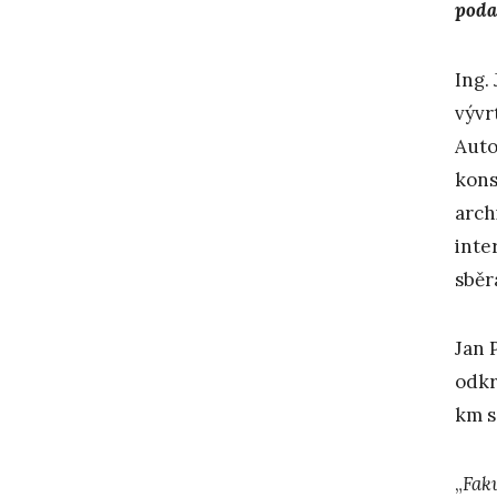
poda
Ing.
vývr
Auto
kons
arch
inte
sběr
Jan 
odkr
km s
„
Fak