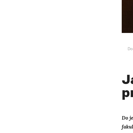
Do
J
p
Do j
faku