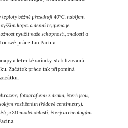
teploty běžně přesahují 40°C, nabíjení
ejvyšším kopci a denní hygiena je
žnost využít naše schopnosti, znalosti a
otor své práce Jan Pacina.
mapy a letecké snímky, stabilizovaná
ku. Začátek práce tak připomíná
 začátku.
hrazeny fotografiemi z draka, které jsou,
ysokým rozlišením (řádově centimetry).
ů je 3D model oblastí, který archeologům
Pacina.