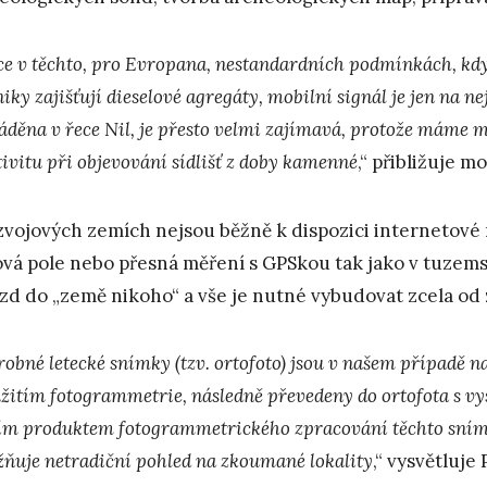
ce v těchto, pro Evropana, nestandardních podmínkách, kdy 
iky zajišťují dieselové agregáty, mobilní signál je jen na n
áděna v řece Nil, je přesto velmi zajímavá, protože máme mo
tivitu při objevování sídlišť z doby kamenné
,“ přibližuje m
zvojových zemích nejsou běžně k dispozici internetové 
vá pole nebo přesná měření s GPSkou tak jako v tuzems
ezd do „země nikoho“ a vše je nutné vybudovat zcela od
obné letecké snímky (tzv. ortofoto) jsou v našem případě na
užitím fotogrammetrie, následně převedeny do ortofota s v
ím produktem fotogrammetrického zpracování těchto snímk
ňuje netradiční pohled na zkoumané lokality
,“ vysvětluje 