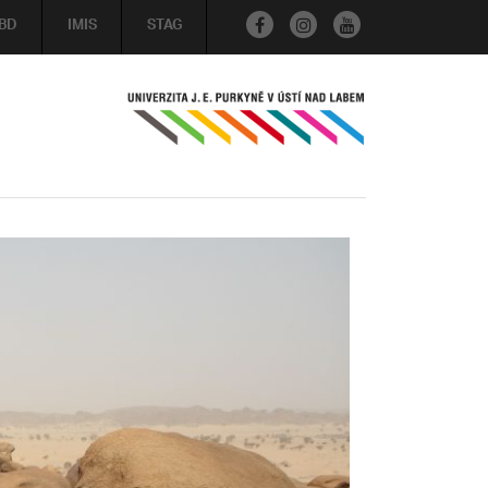
BD
IMIS
STAG