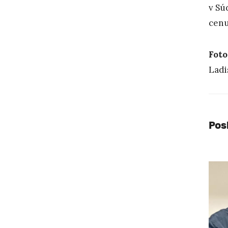
v Sú
cenu
Foto
Ladi
Pos