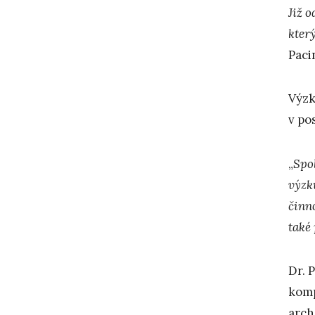
Již 
kter
Paci
Výzk
v po
„
Spol
výzk
činn
také
Dr. 
komp
arch