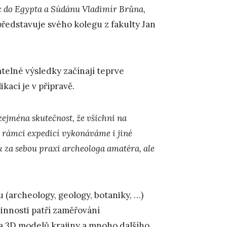
ic do Egypta a Súdánu Vladimír Brůna,
 představuje svého kolegu z fakulty Jan
telné výsledky začínají teprve
kací je v přípravě.
zejména skutečnost, že všichni na
 rámci expedicí vykonáváme i jiné
 za sebou praxi archeologa amatéra, ale
u (archeology, geology, botaniky, …)
innosti patří zaměřování
a 3D modelů krajiny a mnoho dalšího.