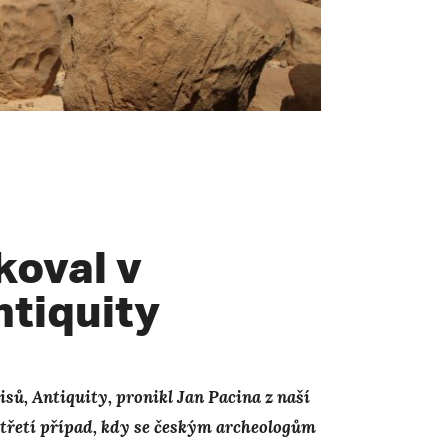
koval v
ntiquity
isů, Antiquity, pronikl Jan Pacina z naší
o třetí případ, kdy se českým archeologům