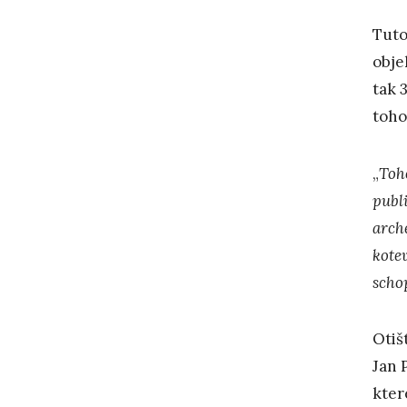
Tuto
obje
tak 
toho
„
Toho
publ
arche
kotev
scho
Otiš
Jan 
kter