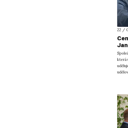
22 / 
Cen
Jan
Spole
která
udělu
udělo
osobn