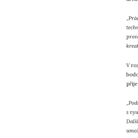
„
Prá
techn
prov
krea
V ro
bodo
příj
„
Podr
s vy
Dalš
umož