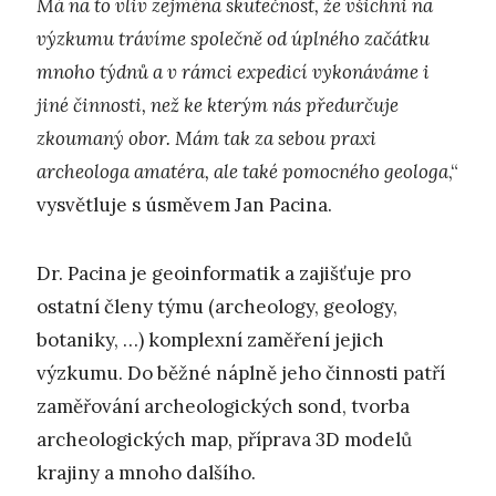
Má na to vliv zejména skutečnost, že všichni na
výzkumu trávíme společně od úplného začátku
mnoho týdnů a v rámci expedicí vykonáváme i
jiné činnosti, než ke kterým nás předurčuje
zkoumaný obor. Mám tak za sebou praxi
archeologa amatéra, ale také pomocného geologa
,“
vysvětluje s úsměvem Jan Pacina.
Dr. Pacina je geoinformatik a zajišťuje pro
ostatní členy týmu (archeology, geology,
botaniky, …) komplexní zaměření jejich
výzkumu. Do běžné náplně jeho činnosti patří
zaměřování archeologických sond, tvorba
archeologických map, příprava 3D modelů
krajiny a mnoho dalšího.