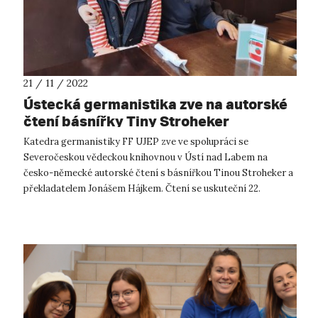
21 / 11 / 2022
Ústecká germanistika zve na autorské
čtení básnířky Tiny Stroheker
Katedra germanistiky FF UJEP zve ve spolupráci se
Severočeskou vědeckou knihovnou v Ústí nad Labem na
česko-německé autorské čtení s básnířkou Tinou Stroheker a
překladatelem Jonášem Hájkem. Čtení se uskuteční 22.
listopadu 2022 od 17:00 h v historické...