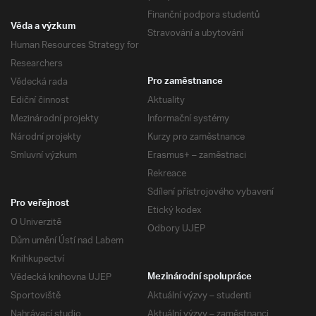
Finanční podpora studentů
Věda a výzkum
Stravování a ubytování
Human Resources Strategy for
Researchers
Vědecká rada
Pro zaměstnance
Ediční činnost
Aktuality
Mezinárodní projekty
Informační systémy
Národní projekty
Kurzy pro zaměstnance
Smluvní výzkum
Erasmus+ – zaměstnaci
Rekreace
Sdílení přístrojového vybavení
Pro veřejnost
Etický kodex
O Univerzitě
Odbory UJEP
Dům umění Ústí nad Labem
Knihkupectví
Vědecká knihovna UJEP
Mezinárodní spolupráce
Sportoviště
Aktuální výzvy – studenti
Nahrávací studio
Aktuální výzvy – zaměstnanci