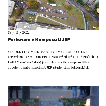
15 / 11 / 2022
Parkování v Kampusu UJEP
STUDENTI KOMBINOVANÉ FORMY STUDIA OCENÍ
OTEVŘENÍ KAMPUSU PRO PARKOVÁNÍ JIŽ OD PÁTEČNÍHO
RÁNA V současné době je vjezd do areálu Kampusu UJEP
povolen: zaměstnancům UJEP, studentům doktorských
studijních programů UJEP v zaměstnaneckém poměru k u...