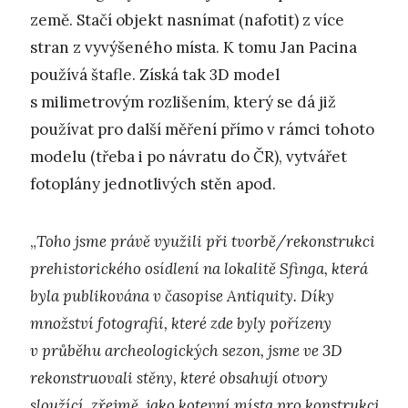
země. Stačí objekt nasnímat (nafotit) z více
stran z vyvýšeného místa. K tomu Jan Pacina
používá štafle. Získá tak 3D model
s milimetrovým rozlišením, který se dá již
používat pro další měření přímo v rámci tohoto
modelu (třeba i po návratu do ČR), vytvářet
fotoplány jednotlivých stěn apod.
„
Toho jsme právě využili při tvorbě/rekonstrukci
prehistorického osídlení na lokalitě Sfinga, která
byla publikována v časopise Antiquity. Díky
množství fotografií, které zde byly pořízeny
v průběhu archeologických sezon, jsme ve 3D
rekonstruovali stěny, které obsahují otvory
sloužící, zřejmě, jako kotevní místa pro konstrukci