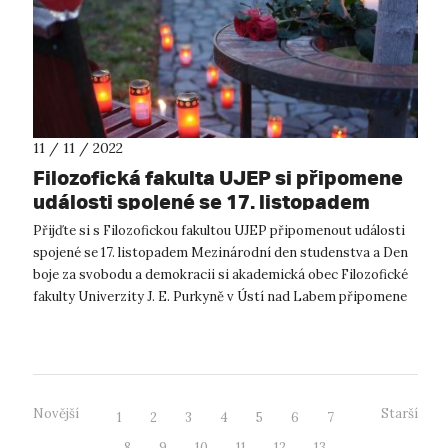
11 / 11 / 2022
Filozofická fakulta UJEP si připomene
události spojené se 17. listopadem
Přijďte si s Filozofickou fakultou UJEP připomenout události
spojené se 17. listopadem Mezinárodní den studenstva a Den
boje za svobodu a demokracii si akademická obec Filozofické
fakulty Univerzity J. E. Purkyně v Ústí nad Labem připomene
uctěním pam...
Novější
Starší
1
2
3
4
5
6
7
8
9
10
11
12
13