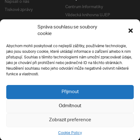
Napsali o nás
Centrum Informatiky
Tiskové zprávy
Vědecká knihovna UJEP
Správa kolejí a menz
Správa souhlasu se soubory
Univerzitní centrum podpory
Pro absolventy
cookie
Klub absolventů
Abychom mohli poskytovat co nejlepší zážitky, používáme technologie,
Silverius
jako jsou soubory cookie, které ukládají informace o zařízení a/nebo k nim
Pro uchazeče
přistupují. Souhlas s těmito technologiemi nám umožní zpracovávat údaje,
Přijímací řízení
jako je chování při prohlížení nebo jedinečné ID na těchto stránkách.
Neudělení souhlasu nebo jeho odvolání může negativně ovlivnit některé
E-prihlaska
Ochrana soukromí
funkce a vlastnosti.
Podmínky přijímacího řízení
Přípravné kurzy
Přijmout
Odmítnout
Všechna práva vyhrazena
Zobrazit preference
Cookie Policy