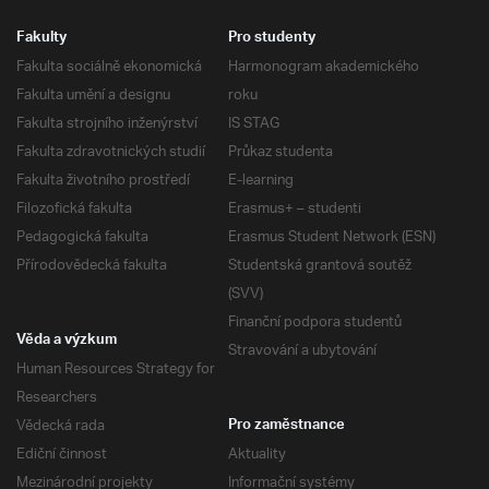
Fakulty
Pro studenty
Fakulta sociálně ekonomická
Harmonogram akademického
Fakulta umění a designu
roku
Fakulta strojního inženýrství
IS STAG
Fakulta zdravotnických studií
Průkaz studenta
Fakulta životního prostředí
E-learning
Filozofická fakulta
Erasmus+ – studenti
Pedagogická fakulta
Erasmus Student Network (ESN)
Přírodovědecká fakulta
Studentská grantová soutěž
(SVV)
Finanční podpora studentů
Věda a výzkum
Stravování a ubytování
Human Resources Strategy for
Researchers
Vědecká rada
Pro zaměstnance
Ediční činnost
Aktuality
Mezinárodní projekty
Informační systémy