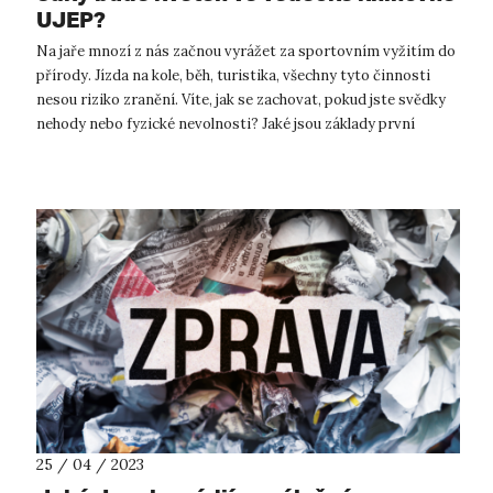
UJEP?
Na jaře mnozí z nás začnou vyrážet za sportovním vyžitím do
přírody. Jízda na kole, běh, turistika, všechny tyto činnosti
nesou riziko zranění. Víte, jak se zachovat, pokud jste svědky
nehody nebo fyzické nevolnosti? Jaké jsou základy první
pomoci? ...
25 / 04 / 2023