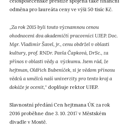
celospolečenské prestiže spojena také finanční
odměna pro laureáta ceny ve výši 50 tisíc Kč.
„
Za rok 2015 byli touto významnou cenou
ohodnoceni dva akademičtí pracovníci UJEP. Doc.
Mgr. Vladimír Šavel, jr., cenu obdržel v oblasti
kultury, prof. RNDr. Pavla Čapková, DrSc., za
přínos v oblasti vědy a výzkumu. Jsem rád, že
hejtman, Oldřich Bubeníček, si je vědom přínosu
vědců a umělců naší univerzity pro tento kraj a
dokáže je ocenit,
“ doplňuje rektor UJEP.
Slavnostní předání Cen hejtmana ÚK za rok
2016 proběhne dne 3. 10. 2017 v Městském
divadle v Mostě.