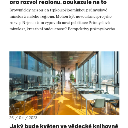
pro rozvoj regionu, poukazuje na to
nová publikace UJEP
Brownfieldy nejsou jen trpkou připomínkou průmyslové
minulosti našeho regionu. Mohou být novou šancí pro jeho
rozvoj. Nejen o tom vypovídá nová publikace Průmyslová
minulost, kreativní budoucnost? Perspektivy průmyslového
dědictví Podkrušnohoří kolekti...
26 / 04 / 2023
Jaký bude květen ve vědecké knihovně