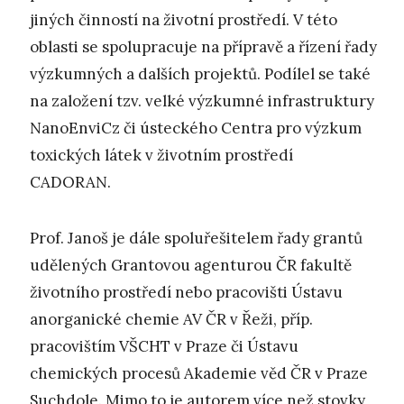
jiných činností na životní prostředí. V této
oblasti se spolupracuje na přípravě a řízení řady
výzkumných a dalších projektů. Podílel se také
na založení tzv. velké výzkumné infrastruktury
NanoEnviCz či ústeckého Centra pro výzkum
toxických látek v životním prostředí
CADORAN.
Prof. Janoš je dále spoluřešitelem řady grantů
udělených Grantovou agenturou ČR fakultě
životního prostředí nebo pracovišti Ústavu
anorganické chemie AV ČR v Řeži, příp.
pracovištím VŠCHT v Praze či Ústavu
chemických procesů Akademie věd ČR v Praze
Suchdole. Mimo to je autorem více než stovky