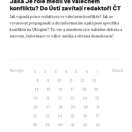
Jaká Je role médií ve válečném
konfliktu? Do Ústí zavítají redaktoři ČT
Jak vypadá práce redaktora ve válečném konfliktu? Jak se
vyvarovat propagandě a dezinformacím a jaká jsou specifika
konfliktu na Ukrajině? To vše a mnohem více nabídne debata s
názvem „Informace ve válce: média a obrana demokracie“,
kterou pořádá Filoz...
Novější
Starší
1
2
3
4
5
6
7
8
9
10
11
12
13
14
15
16
17
18
19
20
21
22
23
24
25
26
27
28
29
30
31
32
33
34
35
36
37
38
39
40
41
42
43