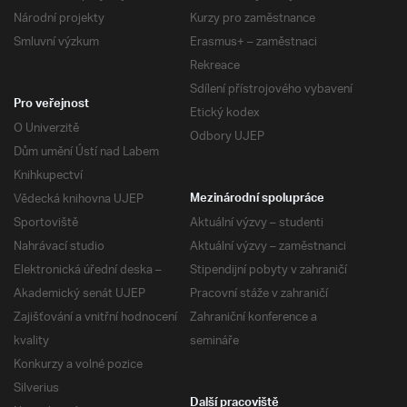
Národní projekty
Kurzy pro zaměstnance
Smluvní výzkum
Erasmus+ – zaměstnaci
Rekreace
Sdílení přístrojového vybavení
Pro veřejnost
Etický kodex
O Univerzitě
Odbory UJEP
Dům umění Ústí nad Labem
Knihkupectví
Vědecká knihovna UJEP
Mezinárodní spolupráce
Sportoviště
Aktuální výzvy – studenti
Nahrávací studio
Aktuální výzvy – zaměstnanci
Elektronická úřední deska –
Stipendijní pobyty v zahraničí
Akademický senát UJEP
Pracovní stáže v zahraničí
Zajišťování a vnitřní hodnocení
Zahraniční konference a
kvality
semináře
Konkurzy a volné pozice
Silverius
Další pracoviště