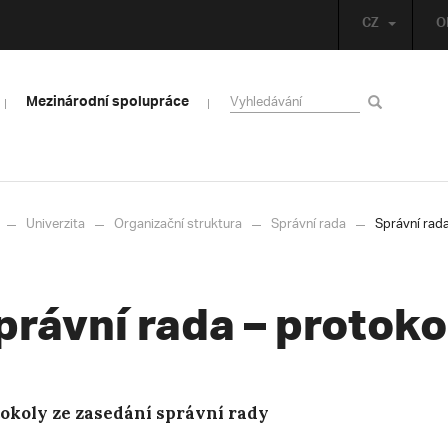
CZ
O
Mezinárodní spolupráce
Univerzita
Organizační struktura
Správní rada
Správní rad
právní rada – protoko
okoly ze zasedání správní rady