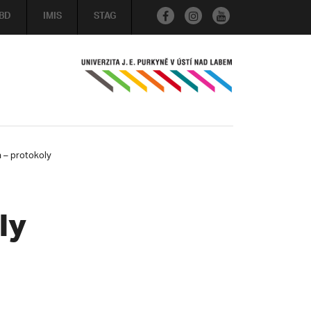
BD
IMIS
STAG
a – protokoly
ly