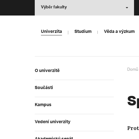
Výběr fakulty
Univerzita
Studium
Věda a výzkum
Domů
O univerzitě
Součásti
S
Kampus
Vedení univerzity
Prot