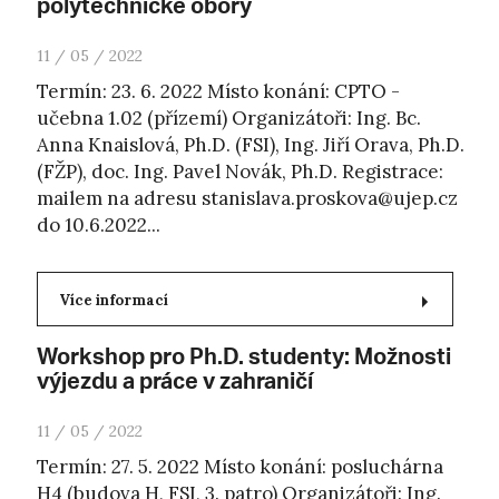
polytechnické obory
11 / 05 / 2022
Termín: 23. 6. 2022 Místo konání: CPTO -
učebna 1.02 (přízemí) Organizátoři: Ing. Bc.
Anna Knaislová, Ph.D. (FSI), Ing. Jiří Orava, Ph.D.
(FŽP), doc. Ing. Pavel Novák, Ph.D. Registrace:
mailem na adresu
stanislava.proskova@ujep.cz
do 10.6.2022...
Více informací
Workshop pro Ph.D. studenty: Možnosti
výjezdu a práce v zahraničí
11 / 05 / 2022
Termín: 27. 5. 2022 Místo konání: posluchárna
H4 (budova H, FSI, 3. patro) Organizátoři: Ing.