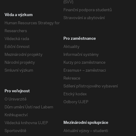
(SVV)
Finanční podpora studentů
Věda a výzkum
Stravování a ubytování
Human Resources Strategy for
Researchers
Vědecká rada
Pro zaměstnance
Ediční činnost
Aktuality
Mezinárodní projekty
Informační systémy
Národní projekty
Kurzy pro zaměstnance
Smluvní výzkum
Erasmus+ – zaměstnaci
Rekreace
Sdílení přístrojového vybavení
Pro veřejnost
Etický kodex
O Univerzitě
Odbory UJEP
Dům umění Ústí nad Labem
Knihkupectví
Vědecká knihovna UJEP
Mezinárodní spolupráce
Sportoviště
Aktuální výzvy – studenti