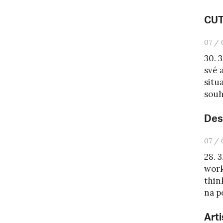
CUT
07 / 
30. 
své 
situ
souh
Des
07 / 
28. 3
work
thin
na p
Art