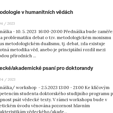
odologie v humanitních vědách
04 / 2023
náška - 10. 5. 2023 16:00-20:00 Přednáška bude zaměř
na problematiku debat o tzv. metodologickém monismu
us metodologickém dualismu, tj. debat, zda existuje
otná metodika věd, anebo je principiální rozdíl mezi
dou přírodních ...
ecké/akademické psaní pro doktorandy
04 / 2023
náška/ workshop - 2.5.2023 13:00 - 21:00 Ke klíčovým
etencím studenta doktorského studijního programu p
pnost psát vědecké texty. V rámci workshopu bude v
etickém úvodu věnována pozornost hlavním
akteristikám vědeckého/akade...