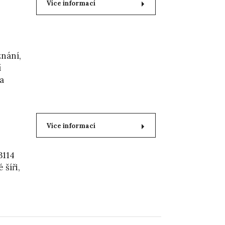
Více informací
nání,
í
na
Více informací
B114
šíři,