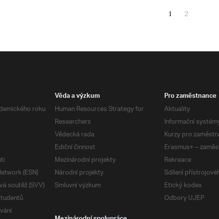
1
2
Věda a výzkum
Pro zaměstnance
demického roku
Human Resources Strategy for
Aktuality
Researchers
Informační systém
Vědecká rada
Kurzy pro zaměstn
Ediční činnost
Erasmus+ – zaměs
ti
Mezinárodní projekty
Rekreace
etwork (ESN)
Národní projekty
Sdílení přístrojov
vá soutěž (SVV)
Smluvní výzkum
Etický kodex
studentů
Odbory UJEP
vání