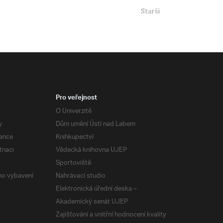
Starší
Pro veřejnost
O Univerzitě
y
Dům umění Ústí nad Labem
ance
Knihkupectví
tnaci
Vědecká knihovna UJEP
Sportoviště
ého vybavení
Nahrávací studio
Elektronická úřední deska –
Akademický senát UJEP
Zajišťování a vnitřní hodnocení kvality