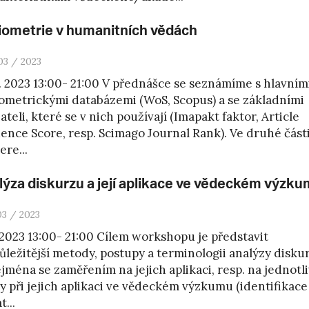
liometrie v humanitních vědách
03 / 2023
3. 2023 13:00- 21:00 V přednášce se seznámíme s hlavním
iometrickými databázemi (WoS, Scopus) a se základními
ateli, které se v nich používají (Imapakt faktor, Article
uence Score, resp. Scimago Journal Rank). Ve druhé část
ere...
lýza diskurzu a její aplikace ve vědeckém výzk
03 / 2023
. 2023 13:00- 21:00 Cílem workshopu je představit
ůležitější metody, postupy a terminologii analýzy diskur
ejména se zaměřením na jejich aplikaci, resp. na jednotl
y při jejich aplikaci ve vědeckém výzkumu (identifikace
...