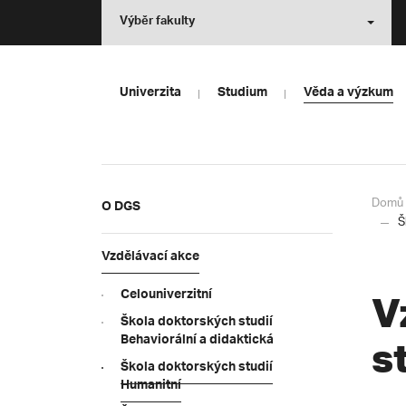
Výběr fakulty
Univerzita
Studium
Věda a výzkum
Domů
O DGS
Š
Vzdělávací akce
Celouniverzitní
V
Škola doktorských studií
Behaviorální a didaktická
s
Škola doktorských studií
Humanitní