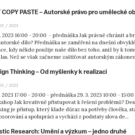
 COPY PASTE – Autorské právo pro umělecké o
03 / 2023
3. 2023 16:00 - 20:00 - přednáška Jak právně chránit a b
autorské dílo? Přednáška se zaměření na dnešní obvykl
ace, kdy někdo použije naše dílo bez toho, aniž by k to
las. Než se však začneme zaštiťovat autorským zákonem
ign Thinking – Od myšlenky k realizaci
03 / 2023
. 2023 17:00 - 20:00 - přednáška 29. 3. 2023 10:00 - 15:00
shop Jak kreativně přistupovat k řešení problémů? Des
king je přístup, který klade důraz na potřeby člověka, st
ozorování a spolupráci a vychází z podstaty slova de...
istic Research: Umění a výzkum – jedno druhé