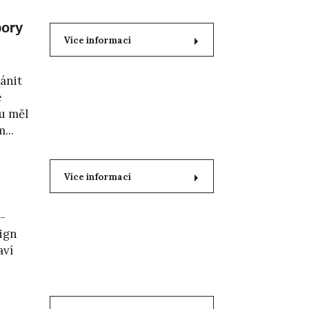
bory
Více informací
ránit
é
mu měl
...
Více informací
 -
ign
aví