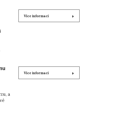
Více informací
i
i
umu
Více informací
zu, a
ivé