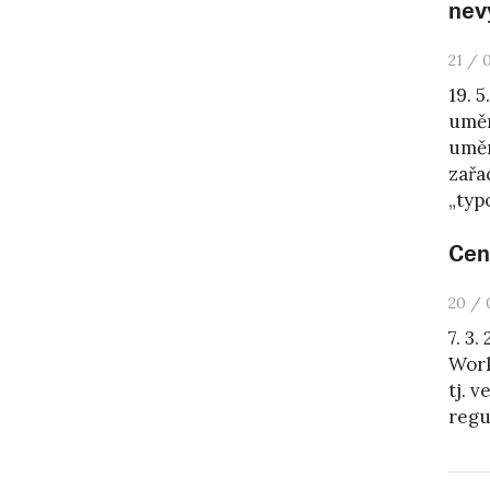
nev
21 / 
19. 
uměn
uměn
zařa
„typo
Cen
20 / 
7. 3
Work
tj. 
regu