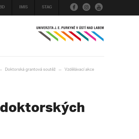
BD
IMIS
STAG
Doktorská grantová soutěž
Vzdělávací akce
 doktorských