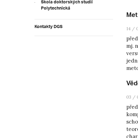
Škola doktorských studií
Polytechnická
Met
Kontakty DGS
14 / 
před
mj. 
vers
jedn
meto
Věd
03 / 
před
komp
scho
teor
char