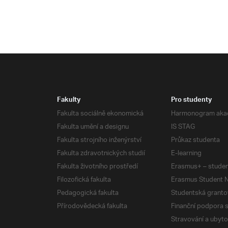
Fakulty
Pro studenty
Fakulta sociálně ekonomická
Harmonogram aka
Fakulta umění a designu
IS STAG
Fakulta strojního inženýrství
Průkaz studenta
Fakulta zdravotnických studií
E-learning
Fakulta životního prostředí
Erasmus+ – studen
Filozofická fakulta
Erasmus Student N
Pedagogická fakulta
Studentská granto
Přírodovědecká fakulta
Finanční podpora 
Stravování a ubyto