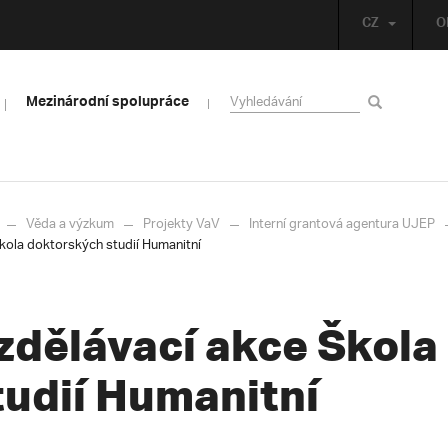
CZ
O
Mezinárodní spolupráce
Věda a výzkum
Projekty VaV
Interní grantová agentura UJEP
kola doktorských studií Humanitní
zdělávací akce Škola
tudií Humanitní