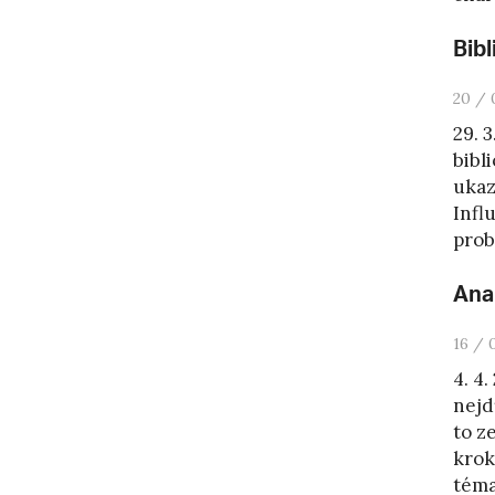
Bib
20 / 
29. 
bibl
ukaz
Infl
prob
Ana
16 / 
4. 4
nejd
to z
krok
témat