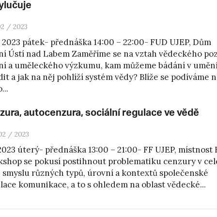
ylučuje
02 / 2023
5. 2023 pátek- přednáška 14:00 – 22:00- FUD UJEP, Dům
í Ústí nad Labem Zaměříme se na vztah vědeckého poz
í a uměleckého výzkumu, kam můžeme bádání v uměn
dit a jak na něj pohlíží systém vědy? Blíže se podíváme 
...
zura, autocenzura, sociální regulace ve vědě
02 / 2023
. 2023 úterý- přednáška 13:00 – 21:00- FF UJEP, místnost 
shop se pokusí postihnout problematiku cenzury v celé 
ve smyslu různých typů, úrovní a kontextů společenské
lace komunikace, a to s ohledem na oblast vědecké...