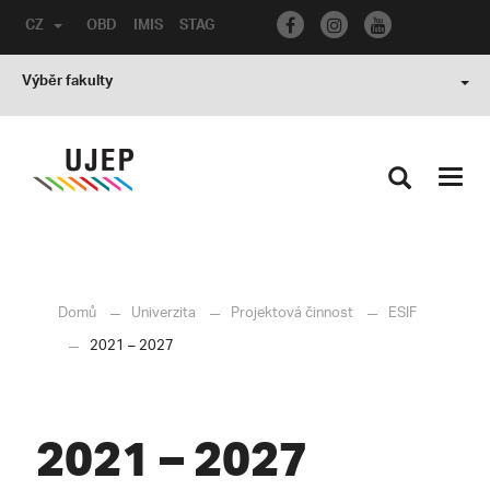
CZ
OBD
IMIS
STAG
Výběr fakulty
Toggl
navig
Domů
Univerzita
Projektová činnost
ESIF
2021 – 2027
2021 – 2027