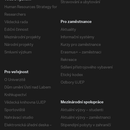
Stravování a ubytování
Human Resources Strategy for
Researchers
Vědecká rada
Pro zaměstnance
Ediční činnost
Aktuality
Mezinárodní projekty
Informační systémy
Národní projekty
Kurzy pro zaměstnance
Smluvní výzkum
Erasmus+ – zaměstnaci
Rekreace
Sdílení přístrojového vybavení
Pro veřejnost
Etický kodex
O Univerzitě
Odbory UJEP
Dům umění Ústí nad Labem
Knihkupectví
Vědecká knihovna UJEP
Mezinárodní spolupráce
Sportoviště
Aktuální výzvy – studenti
Nahrávací studio
Aktuální výzvy – zaměstnanci
Elektronická úřední deska –
Stipendijní pobyty v zahraničí