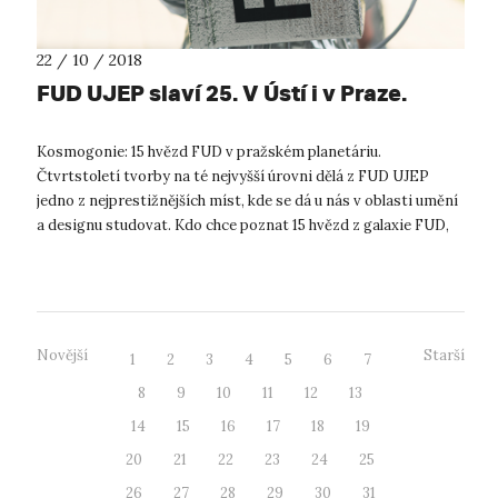
22 / 10 / 2018
FUD UJEP slaví 25. V Ústí i v Praze.
Kosmogonie: 15 hvězd FUD v pražském planetáriu.
Čtvrtstoletí tvorby na té nejvyšší úrovni dělá z FUD UJEP
jedno z nejprestižnějších míst, kde se dá u nás v oblasti umění
a designu studovat. Kdo chce poznat 15 hvězd z galaxie FUD,
tomu se na letošním o...
Novější
Starší
1
2
3
4
5
6
7
8
9
10
11
12
13
14
15
16
17
18
19
20
21
22
23
24
25
26
27
28
29
30
31