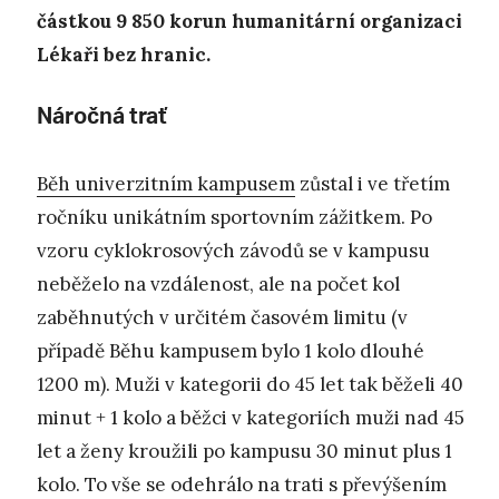
částkou 9 850 korun humanitární organizaci
Lékaři bez hranic.
Náročná trať
Běh univerzitním kampusem
zůstal i ve třetím
ročníku unikátním sportovním zážitkem. Po
vzoru cyklokrosových závodů se v kampusu
neběželo na vzdálenost, ale na počet kol
zaběhnutých v určitém časovém limitu (v
případě Běhu kampusem bylo 1 kolo dlouhé
1200 m). Muži v kategorii do 45 let tak běželi 40
minut + 1 kolo a běžci v kategoriích muži nad 45
let a ženy kroužili po kampusu 30 minut plus 1
kolo. To vše se odehrálo na trati s převýšením