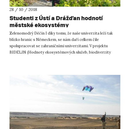
28 / 10 / 2018
Studenti z Ústí a Drážďan hodnotí
městské ekosystémy
Zelenomodrý Děčín I díky tomu, že naše univerzita leží tak
blízko hranic s Německem, se nám daří celkem čile
spolupracovat se zahraničními univerzitami. V projektu
BIDELIN (Hodnoty ekosystémových služeb, biodiverzity
a zeleno‑modré infrastruktury ve m...