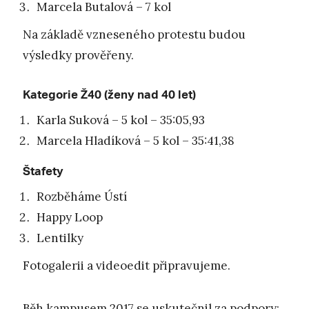
Marcela Butalová – 7 kol
Na základě vzneseného protestu budou
výsledky prověřeny.
Kategorie Ž40 (ženy nad 40 let)
Karla Suková – 5 kol – 35:05,93
Marcela Hladíková – 5 kol – 35:41,38
Štafety
Rozběháme Ústí
Happy Loop
Lentilky
Fotogalerii a videoedit připravujeme.
Běh kampusem 2017 se uskutečnil za podpory: