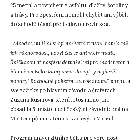
25 metrů a povrchem z asfaltu, dlažby, šotoliny
a trávy. Pro zpestření nemohl chybět ani výběh
do schodů těsně před cílovou rovinkou.
„Závod se mi líbil svojí unikátní trasou, bavila mě
její různorodost, nebyl čas se ani metr nudit.
Špičkovou atmosféru dotvářel vtipný moderátor a
hlavně na Běhu kampusem dávají ty nejhezčí
poháry! Rozhodně poběžím za rok znovu,“
shrnula
své zážitky po hlavním závodu a štafetách
Zuzana Rusínová, která letos mimo jiné
obsadila 5. místo mezi českými závodnicemi na
Mattoni půlmaratonu v Karlových Varech.
Program univerzitního běhu pro veřejnost