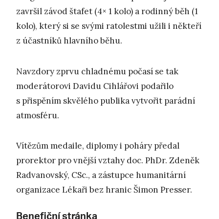
završil závod štafet (4× 1 kolo) a rodinný běh (1
kolo), který si se svými ratolestmi užili i někteří
z účastníků hlavního běhu.
Navzdory zprvu chladnému počasí se tak
moderátorovi Davidu Cihlářovi podařilo
s přispěním skvělého publika vytvořit parádní
atmosféru.
Vítězům medaile, diplomy i poháry předal
prorektor pro vnější vztahy doc. PhDr. Zdeněk
Radvanovský, CSc., a zástupce humanitární
organizace Lékaři bez hranic Šimon Presser.
Benefiční stránka