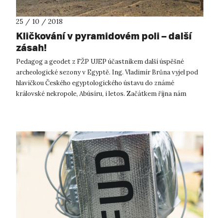
25 / 10 / 2018
Kličkování v pyramidovém poli – další
zásah!
Pedagog a geodet z FŽP UJEP účastníkem další úspěšné
archeologické sezony v Egyptě. Ing. Vladimír Brůna vyjel pod
hlavičkou Českého egyptologického ústavu do známé
královské nekropole, Abúsíru, i letos. Začátkem října nám
odtamtud přivezl zprávy o dal...