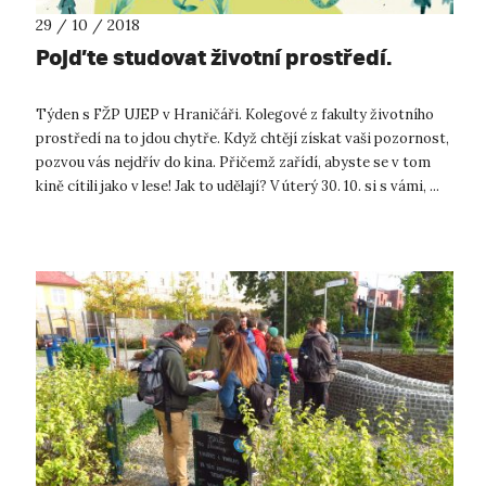
29 / 10 / 2018
Pojďte studovat životní prostředí.
Týden s FŽP UJEP v Hraničáři. Kolegové z fakulty životního
prostředí na to jdou chytře. Když chtějí získat vaši pozornost,
pozvou vás nejdřív do kina. Přičemž zařídí, abyste se v tom
kině cítili jako v lese! Jak to udělají? V úterý 30. 10. si s vámi, ...