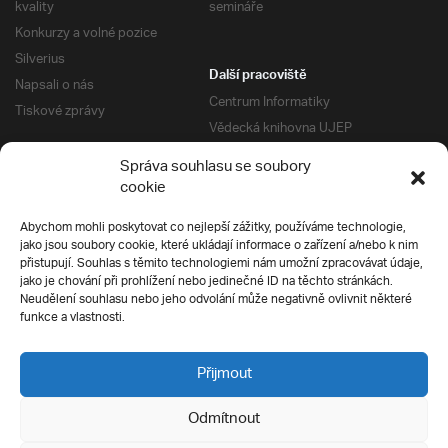
kvality
semináře
Konkurzy a volné pozice
Silverius
Další pracoviště
Napsali o nás
Centrum Informatiky
Tiskové zprávy
Vědecká knihovna UJEP
Správa kolejí a menz
Správa souhlasu se soubory
Univerzitní centrum podpory
Pro absolventy
cookie
Klub absolventů
Abychom mohli poskytovat co nejlepší zážitky, používáme technologie,
Silverius
jako jsou soubory cookie, které ukládají informace o zařízení a/nebo k nim
Pro uchazeče
přistupují. Souhlas s těmito technologiemi nám umožní zpracovávat údaje,
Přijímací řízení
jako je chování při prohlížení nebo jedinečné ID na těchto stránkách.
Neudělení souhlasu nebo jeho odvolání může negativně ovlivnit některé
E-prihlaska
Ochrana soukromí
funkce a vlastnosti.
Podmínky přijímacího řízení
Přípravné kurzy
Přijmout
Odmítnout