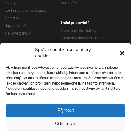
kvality
semináře
Konkurzy a volné pozice
Silverius
Další pracoviště
Napsali o nás
Centrum Informatiky
Tiskové zprávy
Vědecká knihovna UJEP
Správa kolejí a menz
Správa souhlasu se soubory
Univerzitní centrum podpory
Pro absolventy
cookie
Klub absolventů
Abychom mohli poskytovat co nejlepší zážitky, používáme technologie,
Silverius
jako jsou soubory cookie, které ukládají informace o zařízení a/nebo k nim
Pro uchazeče
přistupují. Souhlas s těmito technologiemi nám umožní zpracovávat údaje,
Přijímací řízení
jako je chování při prohlížení nebo jedinečné ID na těchto stránkách.
Neudělení souhlasu nebo jeho odvolání může negativně ovlivnit některé
E-prihlaska
Ochrana soukromí
funkce a vlastnosti.
Podmínky přijímacího řízení
Přípravné kurzy
Přijmout
Odmítnout