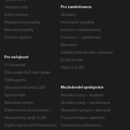
Vědecká rada
Pro zaměstnance
Ediční činnost
Aktuality
Mezinárodní projekty
Informační systémy
Národní projekty
Kurzy pro zaměstnance
Smluvní výzkum
Erasmus+ – zaměstnaci
Rekreace
Sdílení přístrojového vybavení
Pro veřejnost
Etický kodex
O Univerzitě
Odbory UJEP
Dům umění Ústí nad Labem
Knihkupectví
Vědecká knihovna UJEP
Mezinárodní spolupráce
Sportoviště
Aktuální výzvy – studenti
Nahrávací studio
Aktuální výzvy – zaměstnanci
Elektronická úřední deska –
Stipendijní pobyty v zahraničí
Akademický senát UJEP
Pracovní stáže v zahraničí
Zajišťování a vnitřní hodnocení
Zahraniční konference a