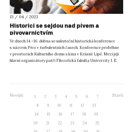
13 / 04 / 2023
Historici se sejdou nad pivem a
pivovarnictvím
Ve dnech 14.–16. dubna se uskuteční historická konference
s názvem Pivo v turbulentních časech. Konference proběhne
v prostorách Kulturního domu a kina v Krásné Lípě. Mezi její
hlavní organizátory patří Filozofická fakulta Univerzity J. E.
Purkyně v Ús...
Novější
Starší
1
2
3
4
5
6
7
8
9
10
11
12
13
14
15
16
17
18
19
20
21
22
23
24
25
26
27
28
29
30
31