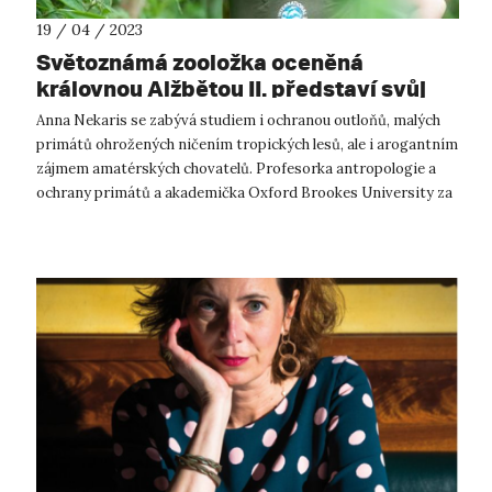
19 / 04 / 2023
Světoznámá zooložka oceněná
královnou Alžbětou II. představí svůj
výzkum studentům UJEP i veřejnosti
Anna Nekaris se zabývá studiem i ochranou outloňů, malých
primátů ohrožených ničením tropických lesů, ale i arogantním
zájmem amatérských chovatelů. Profesorka antropologie a
ochrany primátů a akademička Oxford Brookes University za
svou činnost získal...