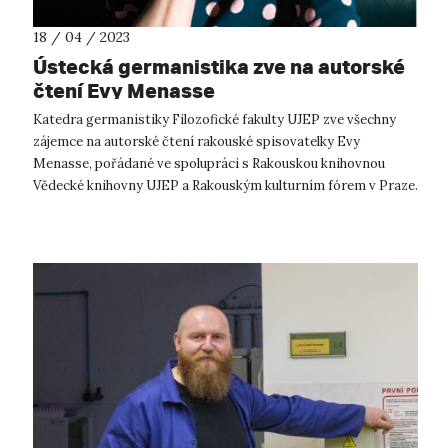
18 / 04 / 2023
Ústecká germanistika zve na autorské
čtení Evy Menasse
Katedra germanistiky Filozofické fakulty UJEP zve všechny
zájemce na autorské čtení rakouské spisovatelky Evy
Menasse, pořádané ve spolupráci s Rakouskou knihovnou
Vědecké knihovny UJEP a Rakouským kulturním fórem v Praze.
Autorské čtení se uskuteční v...