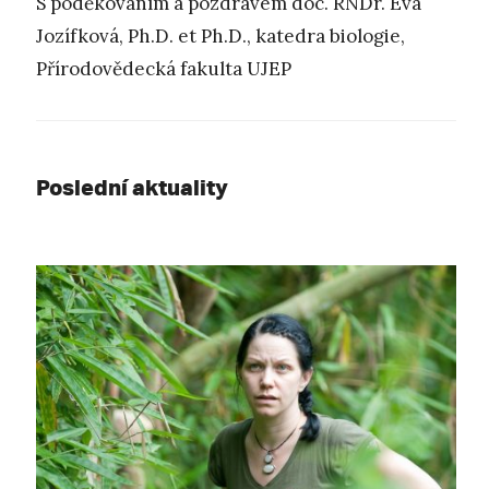
S poděkováním a pozdravem doc. RNDr. Eva
Jozífková, Ph.D. et Ph.D., katedra biologie,
Přírodovědecká fakulta UJEP
Poslední aktuality