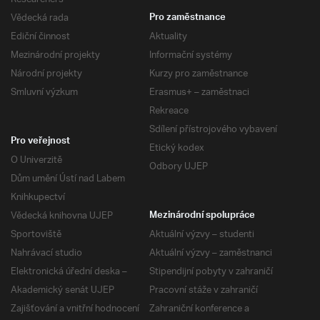
Vědecká rada
Pro zaměstnance
Ediční činnost
Aktuality
Mezinárodní projekty
Informační systémy
Národní projekty
Kurzy pro zaměstnance
Smluvní výzkum
Erasmus+ – zaměstnaci
Rekreace
Sdílení přístrojového vybavení
Pro veřejnost
Etický kodex
O Univerzitě
Odbory UJEP
Dům umění Ústí nad Labem
Knihkupectví
Vědecká knihovna UJEP
Mezinárodní spolupráce
Sportoviště
Aktuální výzvy – studenti
Nahrávací studio
Aktuální výzvy – zaměstnanci
Elektronická úřední deska –
Stipendijní pobyty v zahraničí
Akademický senát UJEP
Pracovní stáže v zahraničí
Zajišťování a vnitřní hodnocení
Zahraniční konference a