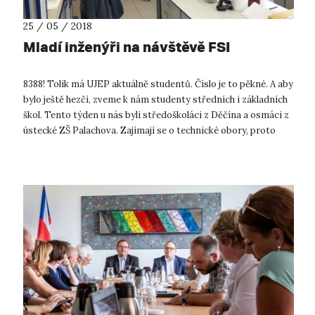
25 / 05 / 2018
Mladí inženýři na návštěvě FSI
8388! Tolik má UJEP aktuálně studentů. Číslo je to pěkné. A aby
bylo ještě hezčí, zveme k nám studenty středních i základních
škol. Tento týden u nás byli středoškoláci z Děčína a osmáci z
ústecké ZŠ Palachova. Zajímají se o technické obory, proto
při...