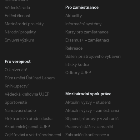
Vědecká rada
Pro zaměstnance
Ediční činnost
Aktuality
Mezinárodní projekty
Informační systémy
Národní projekty
Kurzy pro zaměstnance
Smluvní výzkum
Erasmus+ – zaměstnaci
Rekreace
Sdílení přístrojového vybavení
Pro veřejnost
Etický kodex
O Univerzitě
Odbory UJEP
Dům umění Ústí nad Labem
Knihkupectví
Vědecká knihovna UJEP
Mezinárodní spolupráce
Sportoviště
Aktuální výzvy – studenti
Nahrávací studio
Aktuální výzvy – zaměstnanci
Elektronická úřední deska –
Stipendijní pobyty v zahraničí
Akademický senát UJEP
Pracovní stáže v zahraničí
Zajišťování a vnitřní hodnocení
Zahraniční konference a