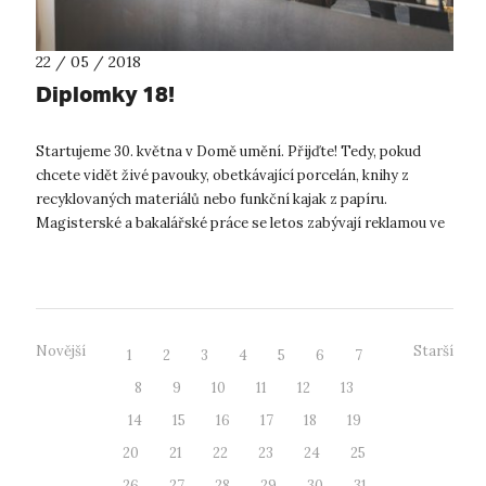
22 / 05 / 2018
Diplomky 18!
Startujeme 30. května v Domě umění. Přijďte! Tedy, pokud
chcete vidět živé pavouky, obetkávající porcelán, knihy z
recyklovaných materiálů nebo funkční kajak z papíru.
Magisterské a bakalářské práce se letos zabývají reklamou ve
veřejném prostoru, spol...
Novější
Starší
1
2
3
4
5
6
7
8
9
10
11
12
13
14
15
16
17
18
19
20
21
22
23
24
25
26
27
28
29
30
31