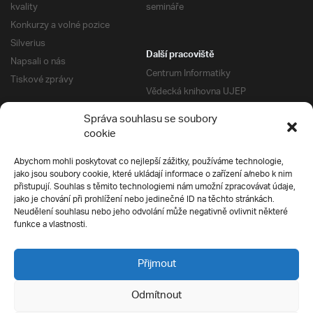
kvality
semináře
Konkurzy a volné pozice
Silverius
Další pracoviště
Napsali o nás
Centrum Informatiky
Tiskové zprávy
Vědecká knihovna UJEP
Správa kolejí a menz
Správa souhlasu se soubory
Univerzitní centrum podpory
Pro absolventy
cookie
Klub absolventů
Abychom mohli poskytovat co nejlepší zážitky, používáme technologie,
Silverius
jako jsou soubory cookie, které ukládají informace o zařízení a/nebo k nim
Pro uchazeče
přistupují. Souhlas s těmito technologiemi nám umožní zpracovávat údaje,
Přijímací řízení
jako je chování při prohlížení nebo jedinečné ID na těchto stránkách.
Neudělení souhlasu nebo jeho odvolání může negativně ovlivnit některé
E-prihlaska
Ochrana soukromí
funkce a vlastnosti.
Podmínky přijímacího řízení
Přípravné kurzy
Přijmout
Odmítnout