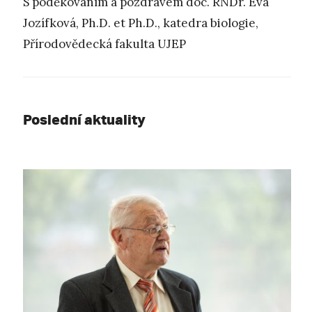
S poděkováním a pozdravem doc. RNDr. Eva
Jozífková, Ph.D. et Ph.D., katedra biologie,
Přírodovědecká fakulta UJEP
Poslední aktuality