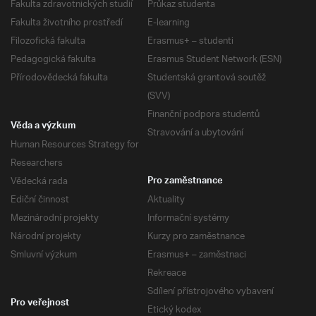
Fakulta zdravotnických studií
Průkaz studenta
Fakulta životního prostředí
E-learning
Filozofická fakulta
Erasmus+ – studenti
Pedagogická fakulta
Erasmus Student Network (ESN)
Přírodovědecká fakulta
Studentská grantová soutěž
(SVV)
Finanční podpora studentů
Věda a výzkum
Stravování a ubytování
Human Resources Strategy for
Researchers
Vědecká rada
Pro zaměstnance
Ediční činnost
Aktuality
Mezinárodní projekty
Informační systémy
Národní projekty
Kurzy pro zaměstnance
Smluvní výzkum
Erasmus+ – zaměstnaci
Rekreace
Sdílení přístrojového vybavení
Pro veřejnost
Etický kodex