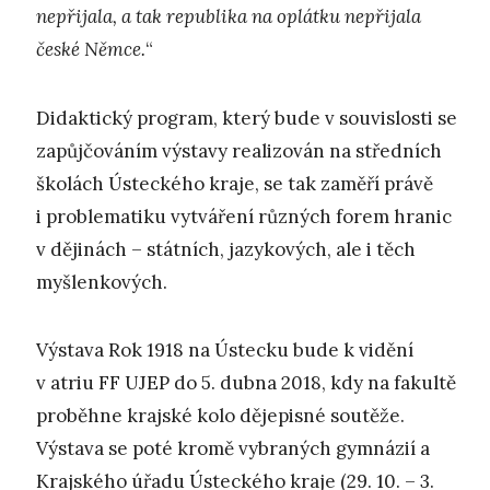
nepřijala, a tak republika na oplátku nepřijala
české Němce.
“
Didaktický program, který bude v souvislosti se
zapůjčováním výstavy realizován na středních
školách Ústeckého kraje, se tak zaměří právě
i problematiku vytváření různých forem hranic
v dějinách – státních, jazykových, ale i těch
myšlenkových.
Výstava Rok 1918 na Ústecku bude k vidění
v atriu FF UJEP do 5. dubna 2018, kdy na fakultě
proběhne krajské kolo dějepisné soutěže.
Výstava se poté kromě vybraných gymnázií a
Krajského úřadu Ústeckého kraje (29. 10. – 3.