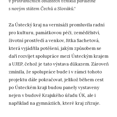
v příhraničních oblastech vznikla paralelně
s novým státem Čechů a Slováků
.“
Za Ústecký kraj na vernisáži promluvila radní
pro kulturu, památkovou péči, zemědělství,
životní prostředí a venkov, Jitka Sachetová,
která vyjádřila potěšení, jakým způsobem se
daří rozvíjet spolupráce mezi Ústeckým krajem
a UJEP, čehož je tato výstava důkazem. Zároveň
zmínila, že spolupráce bude i v rámci tohoto
projektu dále pokračovat, jelikož během cest
po Ústeckém kraji budou panely vystaveny
nejen v budově Krajského úřadu ÚK, ale i
například na gymnáziích, které kraj zřizuje.