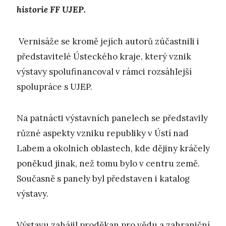
historie FF UJEP.
Vernisáže se kromě jejích autorů zúčastnili i
představitelé Ústeckého kraje, který vznik
výstavy spolufinancoval v rámci rozsáhlejší
spolupráce s UJEP.
Na patnácti výstavních panelech se představily
různé aspekty vzniku republiky v Ústí nad
Labem a okolních oblastech, kde dějiny kráčely
poněkud jinak, než tomu bylo v centru země.
Současně s panely byl představen i katalog
výstavy.
Výstavu zahájil proděkan pro vědu a zahraniční