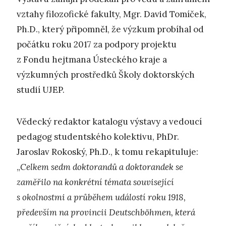
vztahy filozofické fakulty, Mgr. David Tomíček,
Ph.D., který připomněl, že výzkum probíhal od
počátku roku 2017 za podpory projektu
z Fondu hejtmana Ústeckého kraje a
výzkumných prostředků Školy doktorských
studií UJEP.
Vědecký redaktor katalogu výstavy a vedoucí
pedagog studentského kolektivu, PhDr.
Jaroslav Rokoský, Ph.D., k tomu rekapituluje:
„
Celkem sedm doktorandů a doktorandek se
zaměřilo na konkrétní témata související
s okolnostmi a průběhem událostí roku 1918,
především na provincii Deutschböhmen, která