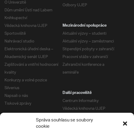
O Univerzitě
Odbory UJEP
Dům umění Ústí nad Labem
Knihkupectví
Vědecká knihovna UJEP
Mezinárodní spolupráce
Sportoviště
Aktuální výzvy – studenti
Nahrávací studio
Aktuální výzvy – zaměstnanci
Elektronická úřední deska –
Stipendijní pobyty v zahraničí
Akademický senát UJEP
Pracovní stáže v zahraničí
Zajišťování a vnitřní hodnocení
Zahraniční konference a
kvality
semináře
Konkurzy a volné pozice
Silverius
Další pracoviště
Napsali o nás
Centrum Informatiky
Tiskové zprávy
Vědecká knihovna UJEP
Správa kolejí a menz
Správa souhlasu se soubory
Univerzitní centrum podpory
Pro absolventy
cookie
Klub absolventů