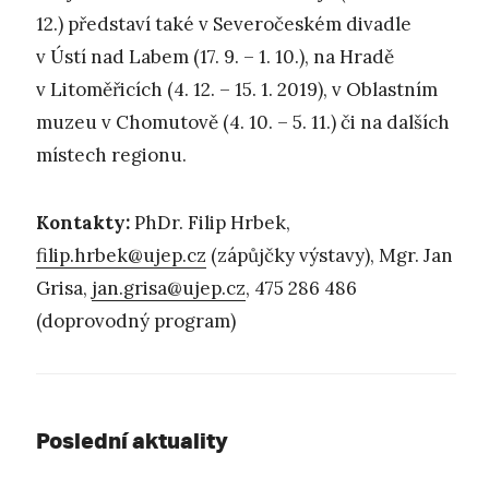
12.) představí také v Severočeském divadle
v Ústí nad Labem (17. 9. – 1. 10.), na Hradě
v Litoměřicích (4. 12. – 15. 1. 2019), v Oblastním
muzeu v Chomutově (4. 10. – 5. 11.) či na dalších
místech regionu.
Kontakty:
PhDr. Filip Hrbek,
filip.hrbek@ujep.cz
(zápůjčky výstavy), Mgr. Jan
Grisa,
jan.grisa@ujep.cz
, 475 286 486
(doprovodný program)
Poslední aktuality