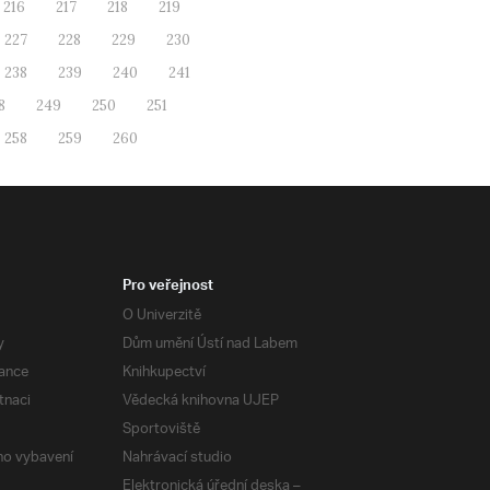
216
217
218
219
227
228
229
230
238
239
240
241
8
249
250
251
258
259
260
Pro veřejnost
O Univerzitě
y
Dům umění Ústí nad Labem
ance
Knihkupectví
tnaci
Vědecká knihovna UJEP
Sportoviště
ého vybavení
Nahrávací studio
Elektronická úřední deska –