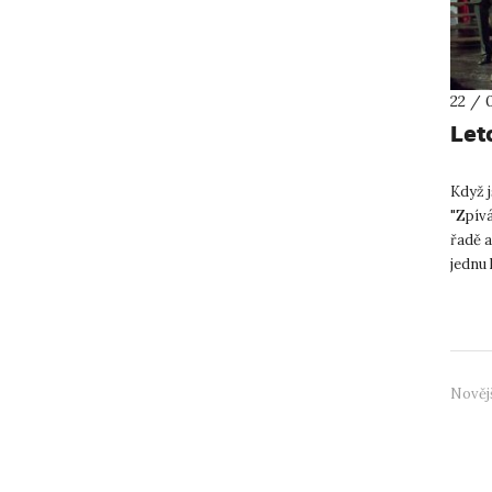
22 / 
Let
Když j
"Zpív
řadě a
jednu 
tradičn
Nověj