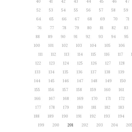
40
41
42
43
44
45
46
47
52
53
54
55
56
57
58
59
64
65
66
67
68
69
70
71
76
77
78
79
80
81
82
83
88
89
90
91
92
93
94
95
100
101
102
103
104
105
106
111
112
113
114
115
116
117
122
123
124
125
126
127
128
133
134
135
136
137
138
139
144
145
146
147
148
149
150
155
156
157
158
159
160
161
166
167
168
169
170
171
172
177
178
179
180
181
182
183
188
189
190
191
192
193
194
199
200
201
202
203
204
20