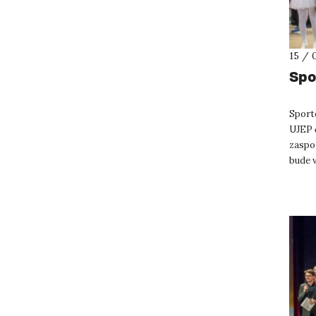
15 / 
Spo
Sport
UJEP č
zaspo
bude v
vyzkou