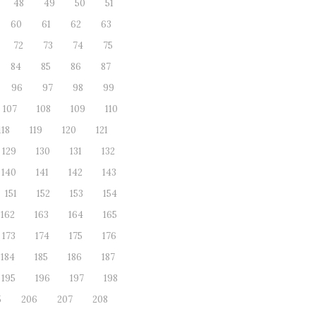
48
49
50
51
60
61
62
63
72
73
74
75
84
85
86
87
96
97
98
99
107
108
109
110
118
119
120
121
129
130
131
132
140
141
142
143
151
152
153
154
162
163
164
165
173
174
175
176
184
185
186
187
195
196
197
198
5
206
207
208