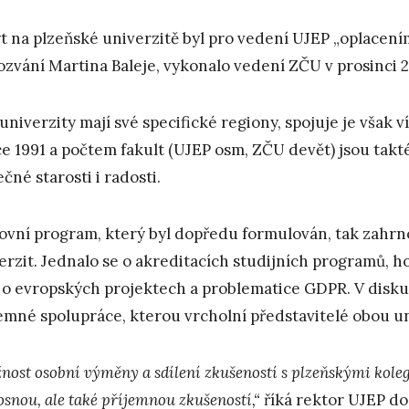
t na plzeňské univerzitě byl pro vedení UJEP „oplacení
ozvání Martina Baleje, vykonalo vedení ZČU v prosinci 2
univerzity mají své specifické regiony, spojuje je však v
ce 1991 a počtem fakult (UJEP osm, ZČU devět) jsou ta
ečné starosti i radosti.
ovní program, který byl dopředu formulován, tak zahrn
erzit. Jednalo se o akreditacích studijních programů, hod
 o evropských projektech a problematice GDPR. V disku
emné spolupráce, kterou vrcholní představitelé obou uni
nost osobní výměny a sdílení zkušeností s plzeňskými koleg
osnou, ale také příjemnou zkušeností,“
říká rektor UJEP doc