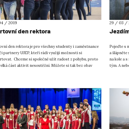
04 / 2019
29 / 03 /
rtovní den rektora
Jezdíme
ovní den rektora je pro všechny studenty i zaměstnance
Pojeďte s n
i partnery UJEP, kteří rádi využijí možnosti si
a šlápněte 
rtovat. Chceme si společně užít radost z pohybu, proto
na kole a s
elká část aktivit nesoutěžní. Můžete si tak bez obav
tým. A neb
šet nové akt...
strávených.