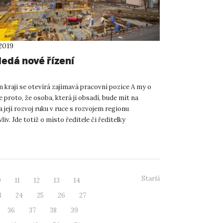
2019
ledá nové řízení
 kraji se otevírá zajímavá pracovní pozice A my o
proto, že osoba, která ji obsadí, bude mít na
a její rozvoj ruku v ruce s rozvojem regionu
iv. Jde totiž o místo ředitele či ředitelky
 centra Ústec...
Starší
0
11
12
13
14
3
24
25
26
27
36
37
38
39