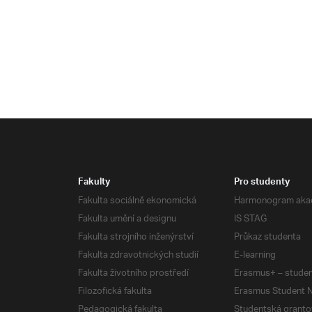
Fakulty
Pro studenty
Fakulta sociálně ekonomická
Harmonogram aka
Fakulta umění a designu
IS STAG
Fakulta strojního inženýrství
Průkaz studenta
Fakulta zdravotnických studií
E-learning
Fakulta životního prostředí
Erasmus+ – studen
Filozofická fakulta
Erasmus Student N
Pedagogická fakulta
Studentská granto