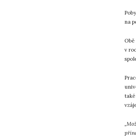
Poby
na p
Obě 
v ro
spol
Prac
univ
také
vzáj
„Mož
přín