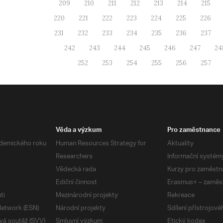
209
210
211
212
213
214
215
220
221
222
223
224
225
226
231
232
233
234
235
236
237
242
243
244
245
246
247
24
252
253
254
255
256
257
Věda a výzkum
Pro zaměstnance
demického roku
Human Resources Strategy for
Aktuality
Researchers
Informační systém
Vědecká rada
Kurzy pro zaměstn
Ediční činnost
Erasmus+ – zaměs
ti
Mezinárodní projekty
Rekreace
etwork (ESN)
Národní projekty
Sdílení přístrojov
vá soutěž (SVV)
Smluvní výzkum
Etický kodex