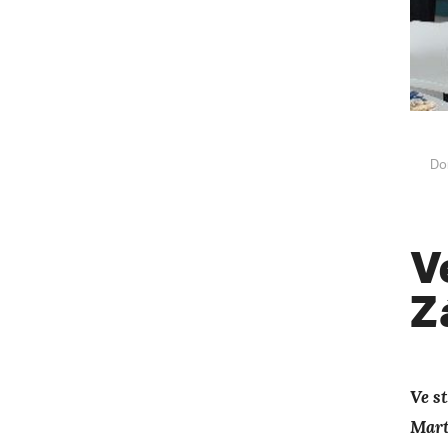
Do
V
Z
Ve s
Mart