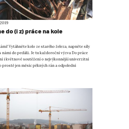
 2019
 do (i z) práce na kole
ámi! Vytáhněte kolo ze starého železa, napněte síly
s námi do pedálů. Je tu každoroční výzva Do práce
 ní i květnové soutěžení o nejvýkonnější univerzitní
o prostě jen měsíc pěkných rán a odpolední
..