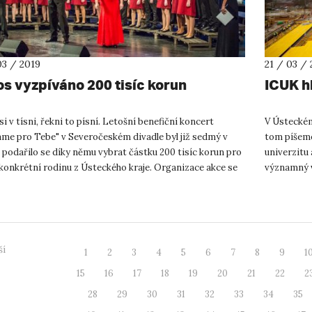
03 / 2019
21 / 03 / 
os vyzpíváno 200 tisíc korun
ICUK h
si v tísni, řekni to písní. Letošní benefiční koncert
V Ústeckém
áme pro Tebe" v Severočeském divadle byl již sedmý v
tom píšeme 
 podařilo se díky němu vybrat částku 200 tisíc korun pro
univerzitu 
konkrétní rodinu z Ústeckého kraje. Organizace akce se
významný vl
ě ...
Inovačního
ší
1
2
3
4
5
6
7
8
9
1
15
16
17
18
19
20
21
22
2
28
29
30
31
32
33
34
35