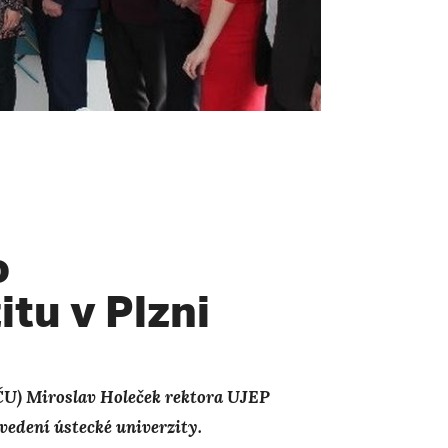
o
tu v Plzni
ZČU) Miroslav Holeček rektora UJEP
 vedení ústecké univerzity.