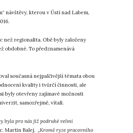
m“ návštěvy, kterou v Ústí nad Labem,
016.
íc než regionalita. Obě byly založeny
ktéž obdobné. To předznamenává
oval současná nejpalčivější témata obou
nocení kvality i tvůrčí činnosti, ale
si byly otevřeny zajímavé možnosti
verzit, samozřejmě, vítali.
y byla pro nás již podruhé velmi
. Martin Balej.
„Kromě ryze pracovního