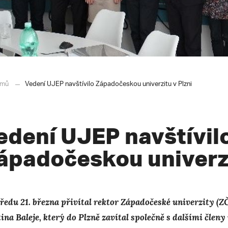
mů
Vedení UJEP navštívilo Západočeskou univerzitu v Plzni
edení UJEP navštívil
ápadočeskou univerzi
tředu 21. března přivítal rektor Západočeské univerzity (
ina Baleje, který do Plzně zavítal společně s dalšími členy