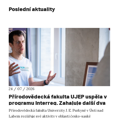
Poslední aktuality
24 / 07 / 2026
Přírodovědecká fakulta UJEP uspěla v
programu Interreg. Zahajuje další dva
přeshraniční projekty se saskými
Přírodovědecká fakulta Univerzity J. E. Purkyně v Ústí nad
partnery
Labem rozšiřuje své aktivity v oblasti česko-saské