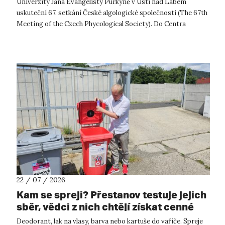
Univerzity Jana Evangelisty Purkyně v Ústí nad Labem
uskuteční 67. setkání České algologické společnosti (The 67th
Meeting of the Czech Phycological Society). Do Centra
přírodovědných a technickýc...
22 / 07 / 2026
Kam se spreji? Přestanov testuje jejich
sběr, vědci z nich chtějí získat cenné
kovy
Deodorant, lak na vlasy, barva nebo kartuše do vařiče. Spreje