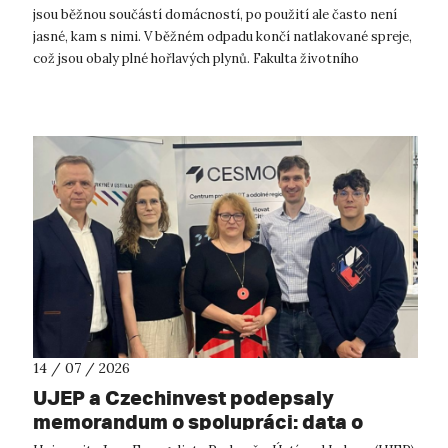
jsou běžnou součástí domácností, po použití ale často není
jasné, kam s nimi. V běžném odpadu končí natlakované spreje,
což jsou obaly plné hořlavých plynů. Fakulta životního
prostředí UJ...
14 / 07 / 2026
UJEP a Czechinvest podepsaly
memorandum o spolupráci: data o
podnikatelském prostředí posílí