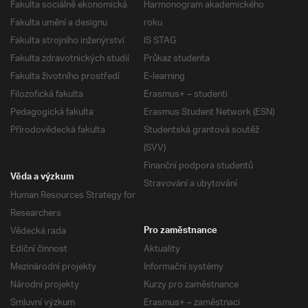
Fakulta sociálně ekonomická
Harmonogram akademického
Fakulta umění a designu
roku
Fakulta strojního inženýrství
IS STAG
Fakulta zdravotnických studií
Průkaz studenta
Fakulta životního prostředí
E-learning
Filozofická fakulta
Erasmus+ – studenti
Pedagogická fakulta
Erasmus Student Network (ESN)
Přírodovědecká fakulta
Studentská grantová soutěž
(SVV)
Finanční podpora studentů
Věda a výzkum
Stravování a ubytování
Human Resources Strategy for
Researchers
Vědecká rada
Pro zaměstnance
Ediční činnost
Aktuality
Mezinárodní projekty
Informační systémy
Národní projekty
Kurzy pro zaměstnance
Smluvní výzkum
Erasmus+ – zaměstnaci