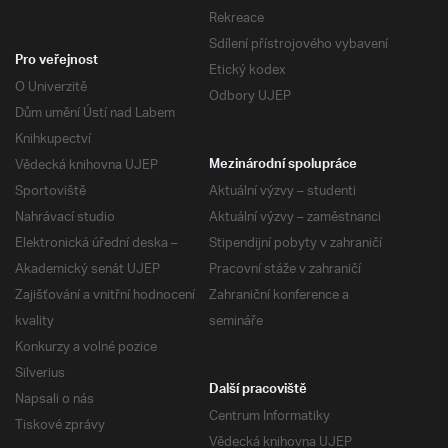
Rekreace
Sdílení přístrojového vybavení
Pro veřejnost
Etický kodex
O Univerzitě
Odbory UJEP
Dům umění Ústí nad Labem
Knihkupectví
Vědecká knihovna UJEP
Mezinárodní spolupráce
Sportoviště
Aktuální výzvy – studenti
Nahrávací studio
Aktuální výzvy – zaměstnanci
Elektronická úřední deska –
Stipendijní pobyty v zahraničí
Akademický senát UJEP
Pracovní stáže v zahraničí
Zajišťování a vnitřní hodnocení
Zahraniční konference a
kvality
semináře
Konkurzy a volné pozice
Silverius
Další pracoviště
Napsali o nás
Centrum Informatiky
Tiskové zprávy
Vědecká knihovna UJEP