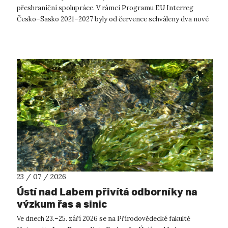
přeshraniční spolupráce. V rámci Programu EU Interreg
Česko–Sasko 2021–2027 byly od července schváleny dva nové
projekty, které propojí české ...
23 / 07 / 2026
Ústí nad Labem přivítá odborníky na
výzkum řas a sinic
Ve dnech 23.–25. září 2026 se na Přírodovědecké fakultě