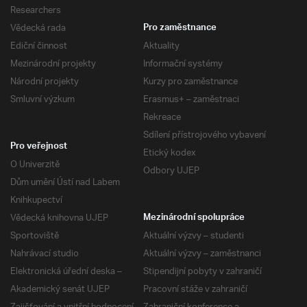
Researchers
Vědecká rada
Pro zaměstnance
Ediční činnost
Aktuality
Mezinárodní projekty
Informační systémy
Národní projekty
Kurzy pro zaměstnance
Smluvní výzkum
Erasmus+ – zaměstnaci
Rekreace
Sdílení přístrojového vybavení
Pro veřejnost
Etický kodex
O Univerzitě
Odbory UJEP
Dům umění Ústí nad Labem
Knihkupectví
Vědecká knihovna UJEP
Mezinárodní spolupráce
Sportoviště
Aktuální výzvy – studenti
Nahrávací studio
Aktuální výzvy – zaměstnanci
Elektronická úřední deska –
Stipendijní pobyty v zahraničí
Akademický senát UJEP
Pracovní stáže v zahraničí