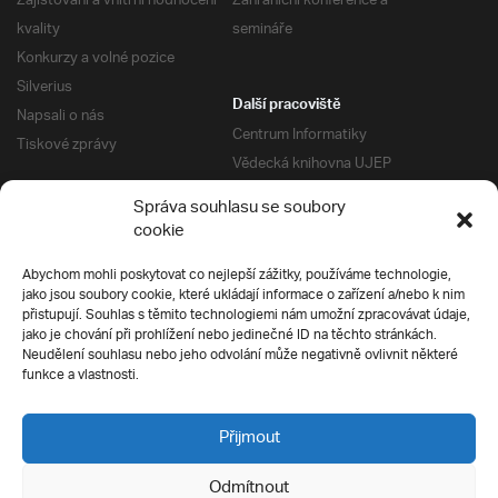
Zajišťování a vnitřní hodnocení
Zahraniční konference a
kvality
semináře
Konkurzy a volné pozice
Silverius
Další pracoviště
Napsali o nás
Centrum Informatiky
Tiskové zprávy
Vědecká knihovna UJEP
Správa kolejí a menz
Správa souhlasu se soubory
Univerzitní centrum podpory
Pro absolventy
cookie
Klub absolventů
Abychom mohli poskytovat co nejlepší zážitky, používáme technologie,
Silverius
jako jsou soubory cookie, které ukládají informace o zařízení a/nebo k nim
Pro uchazeče
přistupují. Souhlas s těmito technologiemi nám umožní zpracovávat údaje,
Přijímací řízení
jako je chování při prohlížení nebo jedinečné ID na těchto stránkách.
Neudělení souhlasu nebo jeho odvolání může negativně ovlivnit některé
E-prihlaska
Ochrana soukromí
funkce a vlastnosti.
Podmínky přijímacího řízení
Přípravné kurzy
Přijmout
Odmítnout