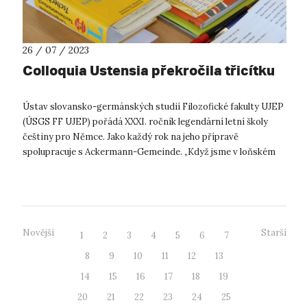
26 / 07 / 2023
Colloquia Ustensia překročila třicítku
Ústav slovansko-germánských studií Filozofické fakulty UJEP
(ÚSGS FF UJEP) pořádá XXXI. ročník legendární letní školy
češtiny pro Němce. Jako každý rok na jeho přípravě
spolupracuje s Ackermann-Gemeinde. „Když jsme v loňském
roce uspořádali jubilejn...
Novější
Starší
1
2
3
4
5
6
7
8
9
10
11
12
13
14
15
16
17
18
19
20
21
22
23
24
25