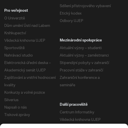
Sdílení přístrojového vybavení
Pro veřejnost
Etický kodex
O Univerzitě
Odbory UJEP
Dům umění Ústí nad Labem
Knihkupectví
Vědecká knihovna UJEP
Mezinárodní spolupráce
Sportoviště
Aktuální výzvy – studenti
Nahrávací studio
Aktuální výzvy – zaměstnanci
Elektronická úřední deska –
Stipendijní pobyty v zahraničí
Akademický senát UJEP
Pracovní stáže v zahraničí
Zajišťování a vnitřní hodnocení
Zahraniční konference a
kvality
semináře
Konkurzy a volné pozice
Silverius
Další pracoviště
Napsali o nás
Centrum Informatiky
Tiskové zprávy
Vědecká knihovna UJEP
Správa kolejí a menz