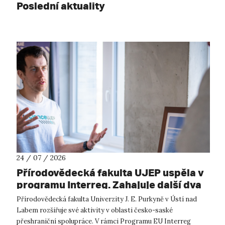
Poslední aktuality
24 / 07 / 2026
Přírodovědecká fakulta UJEP uspěla v
programu Interreg. Zahajuje další dva
přeshraniční projekty se saskými
Přírodovědecká fakulta Univerzity J. E. Purkyně v Ústí nad
partnery
Labem rozšiřuje své aktivity v oblasti česko-saské
přeshraniční spolupráce. V rámci Programu EU Interreg