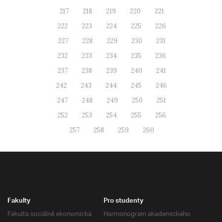
217
218
219
220
221
222
223
224
225
226
227
228
229
230
231
232
233
234
235
236
237
238
239
240
241
242
243
244
245
246
247
248
249
250
251
252
253
254
255
256
257
258
259
260
Fakulty
Pro studenty
Fakulta sociálně ekonomická
Harmonogram akademického