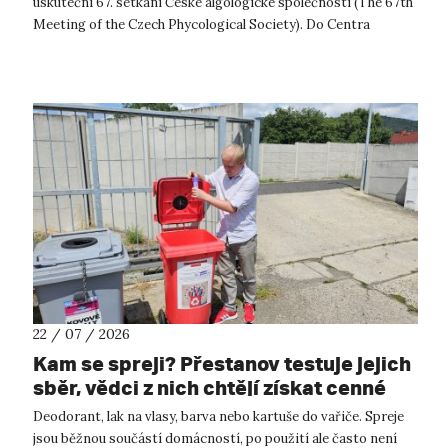
uskuteční 67. setkání České algologické společnosti (The 67th
Meeting of the Czech Phycological Society). Do Centra
přírodovědných a technickýc...
22 / 07 / 2026
Kam se spreji? Přestanov testuje jejich
sběr, vědci z nich chtějí získat cenné
kovy
Deodorant, lak na vlasy, barva nebo kartuše do vařiče. Spreje
jsou běžnou součástí domácností, po použití ale často není