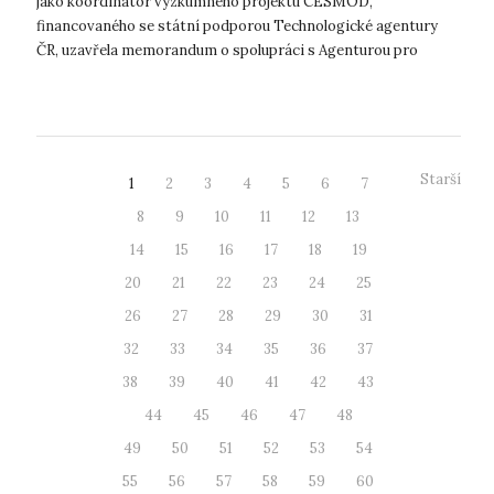
jako koordinátor výzkumného projektu CESMOD,
financovaného se státní podporou Technologické agentury
ČR, uzavřela memorandum o spolupráci s Agenturou pro
podporu podnikání a investic CzechInve...
Starší
1
2
3
4
5
6
7
8
9
10
11
12
13
14
15
16
17
18
19
20
21
22
23
24
25
26
27
28
29
30
31
32
33
34
35
36
37
38
39
40
41
42
43
44
45
46
47
48
49
50
51
52
53
54
55
56
57
58
59
60