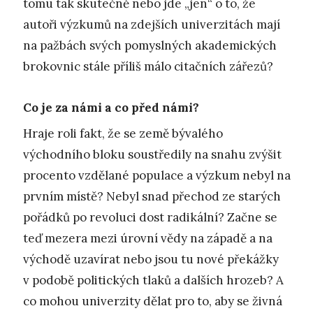
tomu tak skutečně nebo jde „jen“ o to, že
autoři výzkumů na zdejších univerzitách mají
na pažbách svých pomyslných akademických
brokovnic stále příliš málo citačních zářezů?
Co je za námi a co před námi?
Hraje roli fakt, že se země bývalého
východního bloku soustředily na snahu zvýšit
procento vzdělané populace a výzkum nebyl na
prvním místě? Nebyl snad přechod ze starých
pořádků po revoluci dost radikální? Začne se
teď mezera mezi úrovní vědy na západě a na
východě uzavírat nebo jsou tu nové překážky
v podobě politických tlaků a dalších hrozeb? A
co mohou univerzity dělat pro to, aby se živná