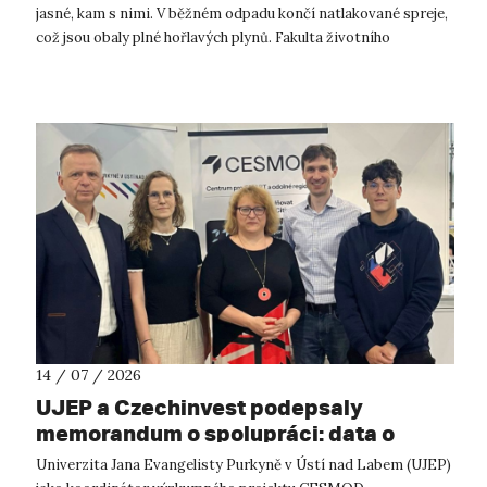
jasné, kam s nimi. V běžném odpadu končí natlakované spreje,
což jsou obaly plné hořlavých plynů. Fakulta životního
prostředí UJ...
14 / 07 / 2026
UJEP a Czechinvest podepsaly
memorandum o spolupráci: data o
podnikatelském prostředí posílí
Univerzita Jana Evangelisty Purkyně v Ústí nad Labem (UJEP)
výzkum CESMOD