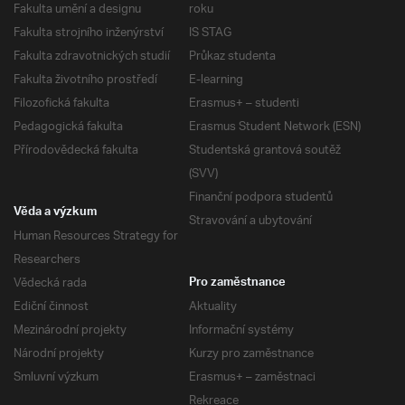
Fakulta umění a designu
roku
Fakulta strojního inženýrství
IS STAG
Fakulta zdravotnických studií
Průkaz studenta
Fakulta životního prostředí
E-learning
Filozofická fakulta
Erasmus+ – studenti
Pedagogická fakulta
Erasmus Student Network (ESN)
Přírodovědecká fakulta
Studentská grantová soutěž
(SVV)
Finanční podpora studentů
Věda a výzkum
Stravování a ubytování
Human Resources Strategy for
Researchers
Vědecká rada
Pro zaměstnance
Ediční činnost
Aktuality
Mezinárodní projekty
Informační systémy
Národní projekty
Kurzy pro zaměstnance
Smluvní výzkum
Erasmus+ – zaměstnaci
Rekreace