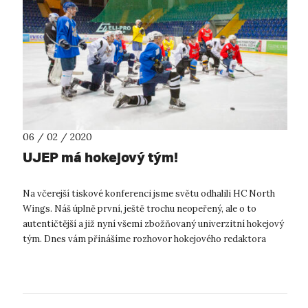
06 / 02 / 2020
UJEP má hokejový tým!
Na včerejší tiskové konferenci jsme světu odhalili HC North
Wings. Náš úplně první, ještě trochu neopeřený, ale o to
autentičtější a již nyní všemi zbožňovaný univerzitní hokejový
tým. Dnes vám přinášíme rozhovor hokejového redaktora
ústeckého HC Sl...