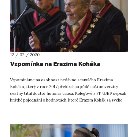
12 / 02 / 2020
Vzpomínka na Erazima Koháka
Vzpomínáme na osobnost nedávno zesnulého Erazima
Koháka, který v roce 2017 přebíral na půdě naší univerzity
čestný titul doctor honoris causa. Kolegové z FF UJEP sepsali
krátké pojednání o hodnotách, které Erazim Kohák za svého
života zastával a vyzdvi...