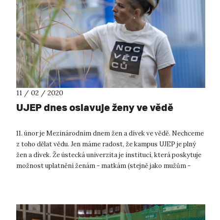
11 / 02 / 2020
UJEP dnes oslavuje ženy ve vědě
11. únor je Mezinárodním dnem žen a dívek ve vědě. Nechceme
z toho dělat vědu. Jen máme radost, že kampus UJEP je plný
žen a dívek. Že ústecká univerzita je institucí, která poskytuje
možnost uplatnění ženám - matkám (stejně jako mužům -
otcům). ...