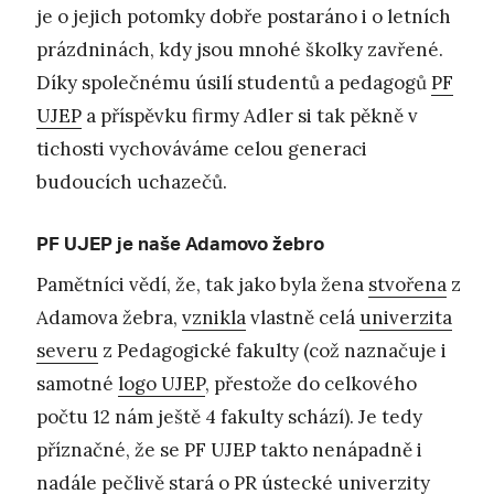
je o jejich potomky dobře postaráno i o letních
prázdninách, kdy jsou mnohé školky zavřené.
Díky společnému úsilí studentů a pedagogů
PF
UJEP
a příspěvku firmy Adler si tak pěkně v
tichosti vychováváme celou generaci
budoucích uchazečů.
PF UJEP je naše Adamovo žebro
Pamětníci vědí, že, tak jako byla žena
stvořena
z
Adamova žebra,
vznikla
vlastně celá
univerzita
severu
z Pedagogické fakulty (což naznačuje i
samotné
logo UJEP
, přestože do celkového
počtu 12 nám ještě 4 fakulty schází). Je tedy
příznačné, že se PF UJEP takto nenápadně i
nadále pečlivě stará o PR ústecké univerzity