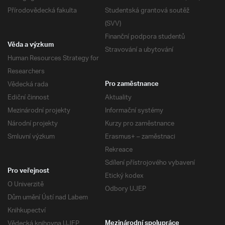
Přírodovědecká fakulta
Studentská grantová soutěž
(SVV)
Finanční podpora studentů
Věda a výzkum
Stravování a ubytování
Human Resources Strategy for
Researchers
Vědecká rada
Pro zaměstnance
Ediční činnost
Aktuality
Mezinárodní projekty
Informační systémy
Národní projekty
Kurzy pro zaměstnance
Smluvní výzkum
Erasmus+ – zaměstnaci
Rekreace
Sdílení přístrojového vybavení
Pro veřejnost
Etický kodex
O Univerzitě
Odbory UJEP
Dům umění Ústí nad Labem
Knihkupectví
Vědecká knihovna UJEP
Mezinárodní spolupráce