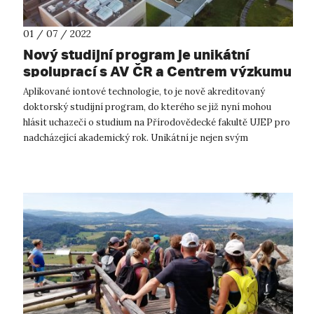
01 / 07 / 2022
Nový studijní program je unikátní
spoluprací s AV ČR a Centrem výzkumu
Řež
Aplikované iontové technologie, to je nově akreditovaný
doktorský studijní program, do kterého se již nyní mohou
hlásit uchazeči o studium na Přírodovědecké fakultě UJEP pro
nadcházející akademický rok. Unikátní je nejen svým
zaměřením, ale především s...