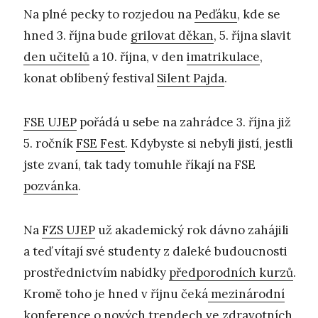
Na plné pecky to rozjedou na
Peďáku
, kde se
hned 3. října bude
grilovat děkan
, 5. října slavit
den učitelů
a 10. října, v den
imatrikulace
,
konat oblíbený festival
Silent Pajda
.
FSE UJEP
pořádá u sebe na zahrádce 3. října již
5. ročník
FSE Fest
. Kdybyste si nebyli jistí, jestli
jste zvaní, tak tady tomuhle říkají na FSE
pozvánka
.
Na
FZS UJEP
už akademický rok dávno zahájili
a teď vítají své studenty z daleké budoucnosti
prostřednictvím nabídky
předporodních kurzů
.
Kromě toho je hned v říjnu čeká
mezinárodní
konference
o nových trendech ve zdravotních