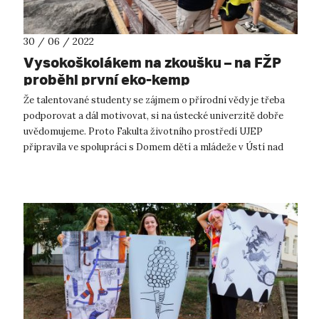
30 / 06 / 2022
Vysokoškolákem na zkoušku – na FŽP
proběhl první eko-kemp
Že talentované studenty se zájmem o přírodní vědy je třeba
podporovat a dál motivovat, si na ústecké univerzitě dobře
uvědomujeme. Proto Fakulta životního prostředí UJEP
připravila ve spolupráci s Domem dětí a mládeže v Ústí nad
Labem první EKO-KEMP – ...