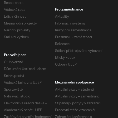
Researchers
Vědecká rada
Pro zaměstnance
Ediční činnost
Aktuality
Mezinárodní projekty
Informační systémy
Národní projekty
Kurzy pro zaměstnance
Smluvní výzkum
Erasmus+ – zaměstnaci
Rekreace
Sdílení přístrojového vybavení
Pro veřejnost
Etický kodex
O Univerzitě
Odbory UJEP
Dům umění Ústí nad Labem
Knihkupectví
Vědecká knihovna UJEP
Mezinárodní spolupráce
Sportoviště
Aktuální výzvy – studenti
Nahrávací studio
Aktuální výzvy – zaměstnanci
Elektronická úřední deska –
Stipendijní pobyty v zahraničí
Akademický senát UJEP
Pracovní stáže v zahraničí
Zajišťování a vnitřní hodnocení
Zahraniční konference a