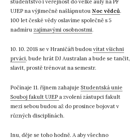
studentstvo i veřejnost do velké auly na PF
UJEP na výjimečně našlápnutou
Noc vědců
.
100 let české vědy oslavíme společně s 5
nadmíru
zajímavými osobnostmi
.
10. 10. 2018 se v Hraničáři budou
vítat všichni
prváci
, bude hrát DJ Australan a bude se tančit,
slavit, prostě trénovat na semestr.
Počínaje 11. říjnem zahajuje
Studentská unie
Souboj fakult UJEP
a zvolení zástupci fakult
mezi sebou budou až do prosince bojovat v
různých disciplínách.
Inu, děje se toho hodně. A aby všechno