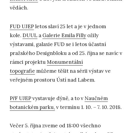
vědách.
FUD UJEP
letos slaví 25 let a je v jednom
kole.
DUUL
a
Galerie Emila Filly
ožily
výstavami, galaxie FUD se i letos účastní
pražského Designbloku a od 25. října se navíc v
rámci projektu
Monumentální
topografie
můžeme těšit na sérii výstav ve
veřejném prostoru Ústí nad Labem.
PřF UJEP
vystavuje dýně, a to v
Naučném
botanickém parku,
v termínu 1. 10. – 7. 10. 2018.
Večer 5. října zveme od 18:00 všechno