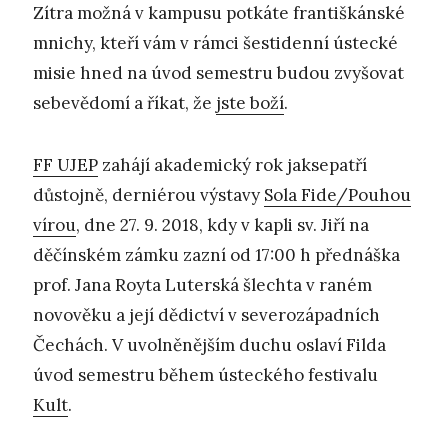
Zítra možná v kampusu potkáte františkánské
mnichy, kteří vám v rámci šestidenní ústecké
misie hned na úvod semestru budou zvyšovat
sebevědomí a říkat, že
jste boží
.
FF UJEP
zahájí akademický rok jaksepatří
důstojně, derniérou výstavy
Sola Fide/Pouhou
vírou
, dne 27. 9. 2018, kdy v kapli sv. Jiří na
děčínském zámku zazní od 17:00 h přednáška
prof. Jana Royta Luterská šlechta v raném
novověku a její dědictví v severozápadních
Čechách. V uvolněnějším duchu oslaví Filda
úvod semestru během ústeckého festivalu
Kult
.