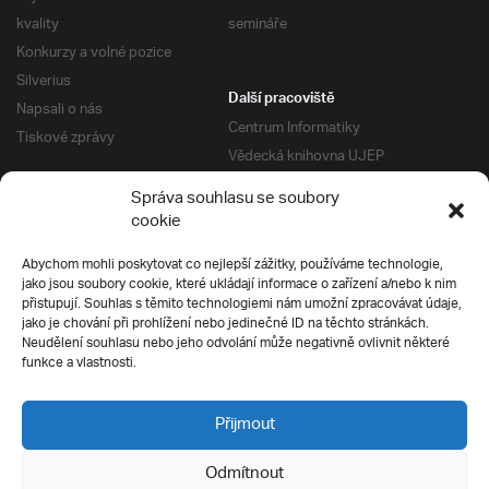
kvality
semináře
Konkurzy a volné pozice
Silverius
Další pracoviště
Napsali o nás
Centrum Informatiky
Tiskové zprávy
Vědecká knihovna UJEP
Správa kolejí a menz
Správa souhlasu se soubory
Univerzitní centrum podpory
Pro absolventy
cookie
Klub absolventů
Abychom mohli poskytovat co nejlepší zážitky, používáme technologie,
Silverius
jako jsou soubory cookie, které ukládají informace o zařízení a/nebo k nim
Pro uchazeče
přistupují. Souhlas s těmito technologiemi nám umožní zpracovávat údaje,
Přijímací řízení
jako je chování při prohlížení nebo jedinečné ID na těchto stránkách.
Neudělení souhlasu nebo jeho odvolání může negativně ovlivnit některé
E-prihlaska
Ochrana soukromí
funkce a vlastnosti.
Podmínky přijímacího řízení
Přípravné kurzy
Přijmout
Odmítnout