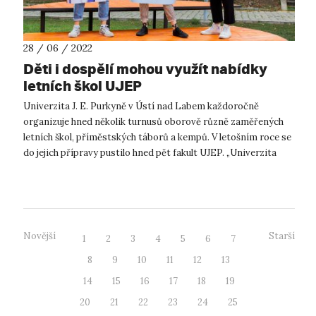
28 / 06 / 2022
Děti i dospělí mohou využít nabídky
letních škol UJEP
Univerzita J. E. Purkyně v Ústí nad Labem každoročně
organizuje hned několik turnusů oborově různě zaměřených
letních škol, příměstských táborů a kempů. V letošním roce se
do jejich přípravy pustilo hned pět fakult UJEP. „Univerzita
nemá nikdy zavř...
Novější
Starší
1
2
3
4
5
6
7
8
9
10
11
12
13
14
15
16
17
18
19
20
21
22
23
24
25