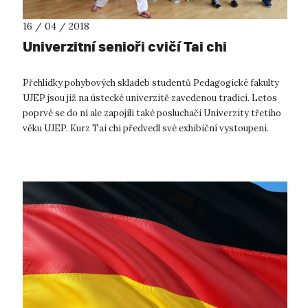
16 / 04 / 2018
Univerzitní senioři cvičí Tai chi
Přehlídky pohybových skladeb studentů Pedagogické fakulty
UJEP jsou již na ústecké univerzitě zavedenou tradicí. Letos
poprvé se do ní ale zapojili také posluchači Univerzity třetího
věku UJEP. Kurz Tai chi předvedl své exhibiční vystoupení.
Posluch...