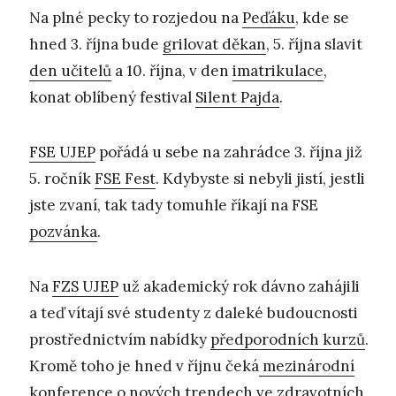
Na plné pecky to rozjedou na
Peďáku
, kde se
hned 3. října bude
grilovat děkan
, 5. října slavit
den učitelů
a 10. října, v den
imatrikulace
,
konat oblíbený festival
Silent Pajda
.
FSE UJEP
pořádá u sebe na zahrádce 3. října již
5. ročník
FSE Fest
. Kdybyste si nebyli jistí, jestli
jste zvaní, tak tady tomuhle říkají na FSE
pozvánka
.
Na
FZS UJEP
už akademický rok dávno zahájili
a teď vítají své studenty z daleké budoucnosti
prostřednictvím nabídky
předporodních kurzů
.
Kromě toho je hned v říjnu čeká
mezinárodní
konference
o nových trendech ve zdravotních