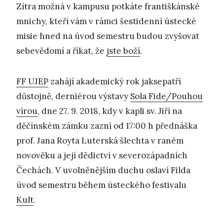
Zítra možná v kampusu potkáte františkánské
mnichy, kteří vám v rámci šestidenní ústecké
misie hned na úvod semestru budou zvyšovat
sebevědomí a říkat, že
jste boží
.
FF UJEP
zahájí akademický rok jaksepatří
důstojně, derniérou výstavy
Sola Fide/Pouhou
vírou
, dne 27. 9. 2018, kdy v kapli sv. Jiří na
děčínském zámku zazní od 17:00 h přednáška
prof. Jana Royta Luterská šlechta v raném
novověku a její dědictví v severozápadních
Čechách. V uvolněnějším duchu oslaví Filda
úvod semestru během ústeckého festivalu
Kult
.