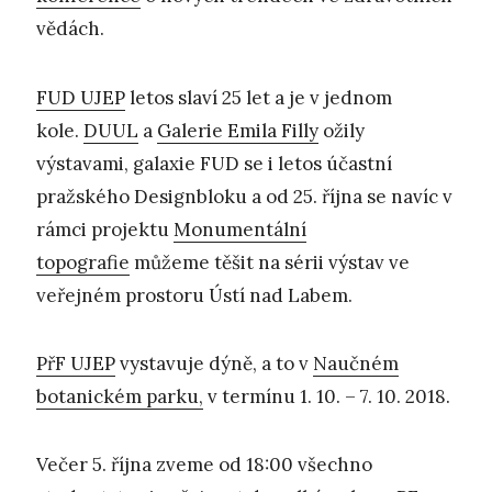
vědách.
FUD UJEP
letos slaví 25 let a je v jednom
kole.
DUUL
a
Galerie Emila Filly
ožily
výstavami, galaxie FUD se i letos účastní
pražského Designbloku a od 25. října se navíc v
rámci projektu
Monumentální
topografie
můžeme těšit na sérii výstav ve
veřejném prostoru Ústí nad Labem.
PřF UJEP
vystavuje dýně, a to v
Naučném
botanickém parku,
v termínu 1. 10. – 7. 10. 2018.
Večer 5. října zveme od 18:00 všechno