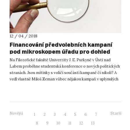
12 / 04 / 2018
Financování předvolebních kampaní
pod mikroskopem úřadu pro dohled
Na Filozofické fakultě Univerzity J. E. Purkyně v Ústí nad
Labem proběhne studentská konference o nových politických
stranách. Jsou mítinky s voliči součástí kampaně či nikoli? A
vedl vlastně Miloš Zeman vůbec nějakou kampaň v uplynulých
prezidentsk...
Novější
Starší
1
2
3
4
5
6
7
8
9
10
11
12
13