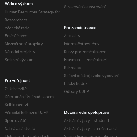
Věda a výzkum
Stravování a ubytování
Human Resources Strategy for
Researchers
Vědecká rada
Pro zaměstnance
Ediční činnost
Aktuality
Mezinárodní projekty
Informační systémy
Národní projekty
Kurzy pro zaměstnance
Smluvní výzkum
Erasmus+ – zaměstnaci
Rekreace
Sdílení přístrojového vybavení
Pro veřejnost
Etický kodex
O Univerzitě
Odbory UJEP
Dům umění Ústí nad Labem
Knihkupectví
Vědecká knihovna UJEP
Mezinárodní spolupráce
Sportoviště
Aktuální výzvy – studenti
Nahrávací studio
Aktuální výzvy – zaměstnanci
Elektronická úřední deska –
Stipendijní pobyty v zahraničí