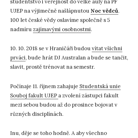
studentstvo i veřejnost do velké auly na PF
UJEP na výjimečně našlápnutou
Noc vědců
.
100 let české vědy oslavíme společně s 5
nadmíru
zajímavými osobnostmi
.
10. 10. 2018 se v Hraničáři budou
vítat všichni
prváci
, bude hrát DJ Australan a bude se tančit,
slavit, prostě trénovat na semestr.
Počínaje 11. říjnem zahajuje
Studentská unie
Souboj fakult UJEP
a zvolení zástupci fakult
mezi sebou budou až do prosince bojovat v
různých disciplínách.
Inu, děje se toho hodně. A aby všechno