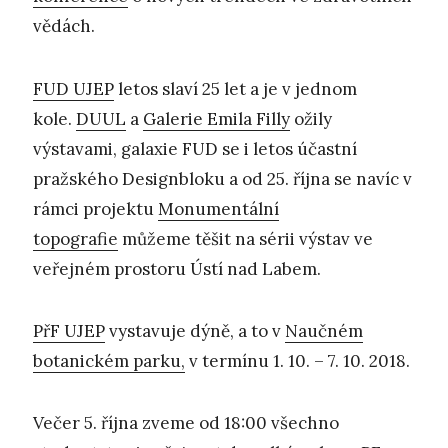
vědách.
FUD UJEP
letos slaví 25 let a je v jednom
kole.
DUUL
a
Galerie Emila Filly
ožily
výstavami, galaxie FUD se i letos účastní
pražského Designbloku a od 25. října se navíc v
rámci projektu
Monumentální
topografie
můžeme těšit na sérii výstav ve
veřejném prostoru Ústí nad Labem.
PřF UJEP
vystavuje dýně, a to v
Naučném
botanickém parku,
v termínu 1. 10. – 7. 10. 2018.
Večer 5. října zveme od 18:00 všechno