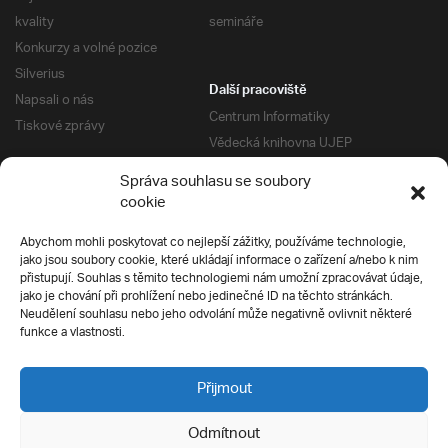
kvality
semináře
Konkurzy a volné pozice
Silverius
Další pracoviště
Napsali o nás
Centrum Informatiky
Tiskové zprávy
Vědecká knihovna UJEP
Správa kolejí a menz
Správa souhlasu se soubory
Univerzitní centrum podpory
Pro absolventy
cookie
Klub absolventů
Abychom mohli poskytovat co nejlepší zážitky, používáme technologie,
Silverius
jako jsou soubory cookie, které ukládají informace o zařízení a/nebo k nim
Pro uchazeče
přistupují. Souhlas s těmito technologiemi nám umožní zpracovávat údaje,
Přijímací řízení
jako je chování při prohlížení nebo jedinečné ID na těchto stránkách.
Neudělení souhlasu nebo jeho odvolání může negativně ovlivnit některé
E-prihlaska
Ochrana soukromí
funkce a vlastnosti.
Podmínky přijímacího řízení
Přípravné kurzy
Přijmout
Odmítnout