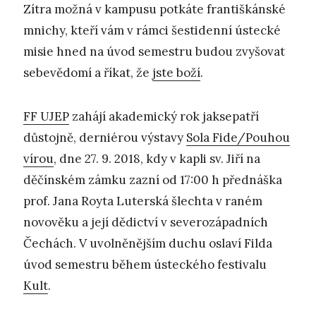
Zítra možná v kampusu potkáte františkánské
mnichy, kteří vám v rámci šestidenní ústecké
misie hned na úvod semestru budou zvyšovat
sebevědomí a říkat, že
jste boží
.
FF UJEP
zahájí akademický rok jaksepatří
důstojně, derniérou výstavy
Sola Fide/Pouhou
vírou
, dne 27. 9. 2018, kdy v kapli sv. Jiří na
děčínském zámku zazní od 17:00 h přednáška
prof. Jana Royta Luterská šlechta v raném
novověku a její dědictví v severozápadních
Čechách. V uvolněnějším duchu oslaví Filda
úvod semestru během ústeckého festivalu
Kult
.