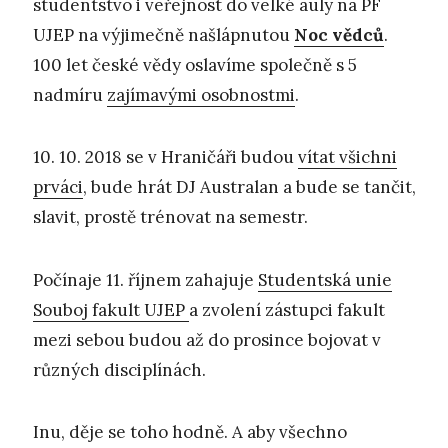
studentstvo i veřejnost do velké auly na PF
UJEP na výjimečně našlápnutou
Noc vědců
.
100 let české vědy oslavíme společně s 5
nadmíru
zajímavými osobnostmi
.
10. 10. 2018 se v Hraničáři budou
vítat všichni
prváci
, bude hrát DJ Australan a bude se tančit,
slavit, prostě trénovat na semestr.
Počínaje 11. říjnem zahajuje
Studentská unie
Souboj fakult UJEP
a zvolení zástupci fakult
mezi sebou budou až do prosince bojovat v
různých disciplínách.
Inu, děje se toho hodně. A aby všechno