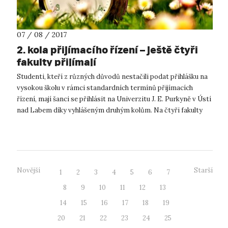
07 / 08 / 2017
2. kola přijímacího řízení – ještě čtyři
fakulty přijímají
Studenti, kteří z různých důvodů nestačili podat přihlášku na
vysokou školu v rámci standardních termínů přijímacích
řízení, mají šanci se přihlásit na Univerzitu J. E. Purkyně v Ústí
nad Labem díky vyhlášeným druhým kolům. Na čtyři fakulty
UJEP, k...
Novější
Starší
1
2
3
4
5
6
7
8
9
10
11
12
13
14
15
16
17
18
19
20
21
22
23
24
25