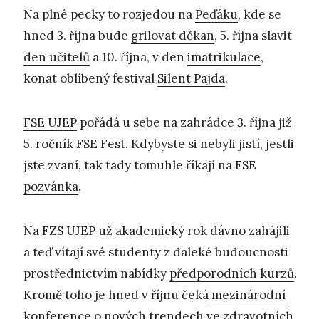
Na plné pecky to rozjedou na
Peďáku
, kde se
hned 3. října bude
grilovat děkan
, 5. října slavit
den učitelů
a 10. října, v den
imatrikulace
,
konat oblíbený festival
Silent Pajda
.
FSE UJEP
pořádá u sebe na zahrádce 3. října již
5. ročník
FSE Fest
. Kdybyste si nebyli jistí, jestli
jste zvaní, tak tady tomuhle říkají na FSE
pozvánka
.
Na
FZS UJEP
už akademický rok dávno zahájili
a teď vítají své studenty z daleké budoucnosti
prostřednictvím nabídky
předporodních kurzů
.
Kromě toho je hned v říjnu čeká
mezinárodní
konference
o nových trendech ve zdravotních