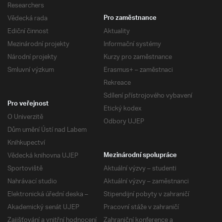
Researchers
Vědecká rada
Pro zaměstnance
Ediční činnost
Aktuality
Mezinárodní projekty
Informační systémy
Národní projekty
Kurzy pro zaměstnance
Smluvní výzkum
Erasmus+ – zaměstnaci
Rekreace
Sdílení přístrojového vybavení
Pro veřejnost
Etický kodex
O Univerzitě
Odbory UJEP
Dům umění Ústí nad Labem
Knihkupectví
Vědecká knihovna UJEP
Mezinárodní spolupráce
Sportoviště
Aktuální výzvy – studenti
Nahrávací studio
Aktuální výzvy – zaměstnanci
Elektronická úřední deska –
Stipendijní pobyty v zahraničí
Akademický senát UJEP
Pracovní stáže v zahraničí
Zajišťování a vnitřní hodnocení
Zahraniční konference a