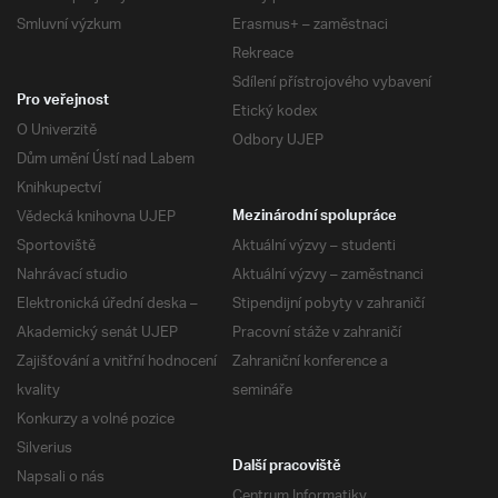
Smluvní výzkum
Erasmus+ – zaměstnaci
Rekreace
Sdílení přístrojového vybavení
Pro veřejnost
Etický kodex
O Univerzitě
Odbory UJEP
Dům umění Ústí nad Labem
Knihkupectví
Vědecká knihovna UJEP
Mezinárodní spolupráce
Sportoviště
Aktuální výzvy – studenti
Nahrávací studio
Aktuální výzvy – zaměstnanci
Elektronická úřední deska –
Stipendijní pobyty v zahraničí
Akademický senát UJEP
Pracovní stáže v zahraničí
Zajišťování a vnitřní hodnocení
Zahraniční konference a
kvality
semináře
Konkurzy a volné pozice
Silverius
Další pracoviště
Napsali o nás
Centrum Informatiky