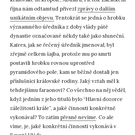
října nám odtamtud přivezl
zprávy o dalším
unikátním objevu.
Tentokrát se jedná o hrobku
významného úředníka z doby vlády páté
dynastie označované někdy také jako sluneční.
Kaires, jak se řečený úředník jmenoval, byl
zřejmě celkem šajba, protože mu po smrti
postavili hrobku rovnou uprostřed
pyramidového pole, kam se běžně dostali jen
příslušníci královské rodiny. Jaký vztah měl k
tehdejšímu faraonovi? Co všechno na něj věděl,
když jedním z jeho titulů bylo “Hlavní dozorce
záležitostí krále”, a jaké činnosti konkrétně
vykonával? To zatím
přesně nevíme
. Co ale
víme, je, jaké konkrétní činnosti vykonává v