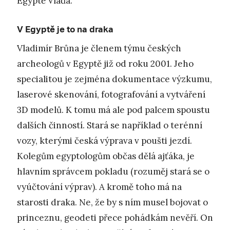
Egyptě Vláďa.
V Egyptě je to na draka
Vladimír Brůna je členem týmu českých
archeologů v Egyptě již od roku 2001. Jeho
specialitou je zejména dokumentace výzkumu,
laserové skenování, fotografování a vytváření
3D modelů. K tomu má ale pod palcem spoustu
dalších činností. Stará se například o terénní
vozy, kterými česká výprava v poušti jezdí.
Kolegům egyptologům občas dělá ajťáka, je
hlavním správcem pokladu (rozuměj stará se o
vyúčtování výprav). A kromě toho má na
starosti draka. Ne, že by s ním musel bojovat o
princeznu, geodeti přece pohádkám nevěří. On