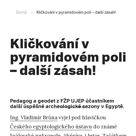
Domů
Kličkování v pyramidovém poli – další zásah!
Kličkování v
pyramidovém poli
– další zásah!
Pedagog a geodet z
FŽP UJEP
účastníkem
další úspěšné archeologické sezony v Egyptě.
Ing. Vladimír Brůna
vyjel pod hlavičkou
Českého egyptologického ústavu
do známé
královské nekropole, Abúsíru, i letos. Začátkem