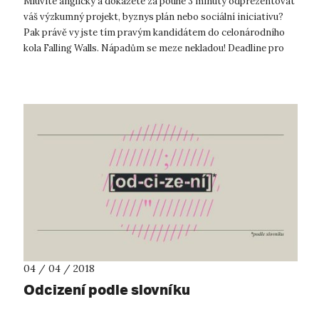
Mluvíte anglicky a dokážete za pouhé 3 minuty odprezentovat
váš výzkumný projekt, byznys plán nebo sociální iniciativu?
Pak právě vy jste tím pravým kandidátem do celonárodního
kola Falling Walls. Nápadům se meze nekladou! Deadline pro
přihlášení do ná...
04 / 04 / 2018
Odcizení podle slovníku