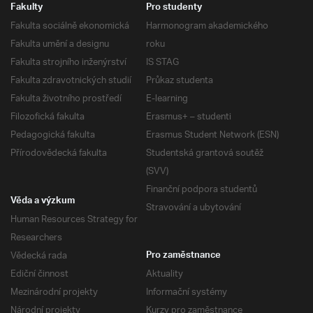
Fakulty
Pro studenty
Fakulta sociálně ekonomická
Harmonogram akademického
Fakulta umění a designu
roku
Fakulta strojního inženýrství
IS STAG
Fakulta zdravotnických studií
Průkaz studenta
Fakulta životního prostředí
E-learning
Filozofická fakulta
Erasmus+ – studenti
Pedagogická fakulta
Erasmus Student Network (ESN)
Přírodovědecká fakulta
Studentská grantová soutěž
(SVV)
Finanční podpora studentů
Věda a výzkum
Stravování a ubytování
Human Resources Strategy for
Researchers
Vědecká rada
Pro zaměstnance
Ediční činnost
Aktuality
Mezinárodní projekty
Informační systémy
Národní projekty
Kurzy pro zaměstnance