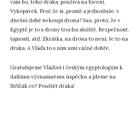
vám ho, toho draka, používá na focení.
Vykopávek. Proč že si, prostě a jednoduše, v
dnešní době nekoupí drona? Inu, proto, že v
Egyptě je to s drony trochu složité. Bezpečnost,
tajnosti, atd. Zkrátka, na drona to není. Je to na
draka. A Vláďa to s ním umí vážně dobře.
Gratulujeme Vláďovi i českým egyptologům k
dalšímu významnému úspěchu a jdeme na
Střížák co? Pouštět draka!