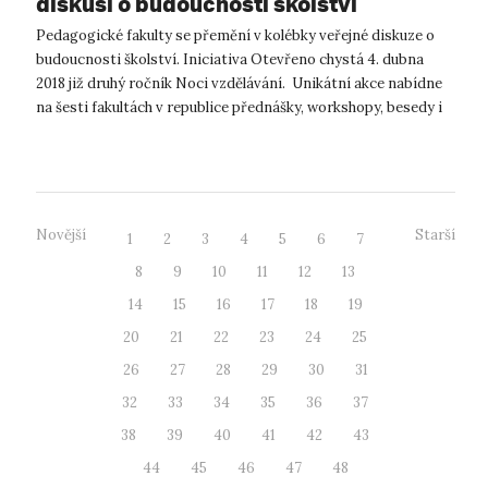
diskusí o budoucnosti školství
Pedagogické fakulty se přemění v kolébky veřejné diskuze o
budoucnosti školství. Iniciativa Otevřeno chystá 4. dubna
2018 již druhý ročník Noci vzdělávání. Unikátní akce nabídne
na šesti fakultách v republice přednášky, workshopy, besedy i
promítá...
Novější
Starší
1
2
3
4
5
6
7
8
9
10
11
12
13
14
15
16
17
18
19
20
21
22
23
24
25
26
27
28
29
30
31
32
33
34
35
36
37
38
39
40
41
42
43
44
45
46
47
48